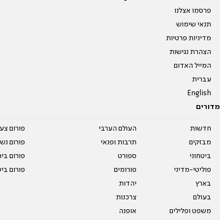
פרסמו אצלנו
תנאי שימוש
מדיניות פרטיות
הצהרת נגישות
המייל האדום
עברית
English
מדורים
חדשות
העולם הערבי
פורום צע
מבזקים
תרבות ופנאי
פורום נשו
ביטחוני
ספורט
פורום בי
פוליטי-מדיני
פורומים
פורום בי
בארץ
יהדות
בעולם
צרכנות
משפט ופלילים
אופנה