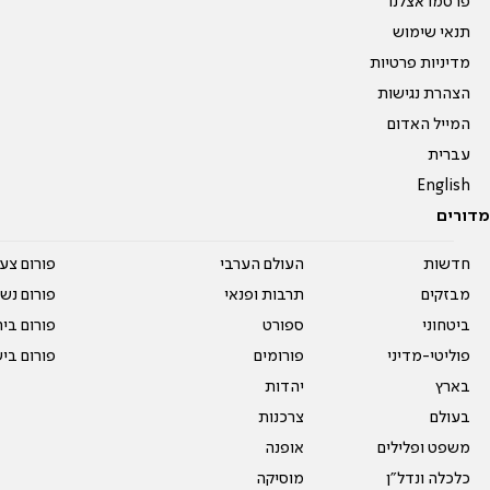
פרסמו אצלנו
תנאי שימוש
מדיניות פרטיות
הצהרת נגישות
המייל האדום
עברית
English
מדורים
חדשות
העולם הערבי
פורום צע
מבזקים
תרבות ופנאי
פורום נשו
ביטחוני
ספורט
פורום בי
פוליטי-מדיני
פורומים
פורום בי
בארץ
יהדות
בעולם
צרכנות
משפט ופלילים
אופנה
כלכלה ונדל"ן
מוסיקה