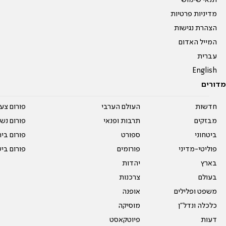
תנאי שימוש
מדיניות פרטיות
הצהרת נגישות
המייל האדום
עברית
English
מדורים
חדשות
העולם הערבי
פורום צע
מבזקים
תרבות ופנאי
פורום נשו
ביטחוני
ספורט
פורום בי
פוליטי-מדיני
פורומים
פורום בי
בארץ
יהדות
בעולם
צרכנות
משפט ופלילים
אופנה
כלכלה ונדל"ן
מוסיקה
דעות
פיוטקאסט