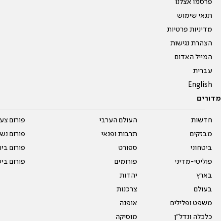
פרסמו אצלנו
תנאי שימוש
מדיניות פרטיות
הצהרת נגישות
המייל האדום
עברית
English
מדורים
חדשות
העולם הערבי
פורום צע
מבזקים
תרבות ופנאי
פורום נשו
ביטחוני
ספורט
פורום בי
פוליטי-מדיני
פורומים
פורום בי
בארץ
יהדות
בעולם
צרכנות
משפט ופלילים
אופנה
כלכלה ונדל"ן
מוסיקה