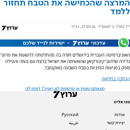
המרצה שהכחישה את הטבח תחזור
ללמד
י"ז באדר ב׳ תשפ"ד
27.03.24, 17:41
האוניברסיטה העברית בירושלים חזרה בה מהחלטתה להשעות את פרופ'
נדירה שלהוב־קיבורקיאן שהאשימה את ישראל ברצח עם בעזה והטילה
ספק בפגיעות המיניות בטבח השבעה באוקטובר.
הכתבה במלואה
מצאתם טעות או פרסומת לא ראויה? דווחו לנו
פנו אלינו
אודות
Pусский
יצירת קשר
عربية