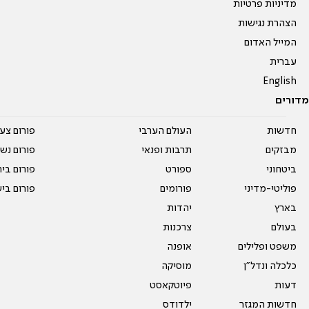
מדיניות פרטיות
הצהרת נגישות
המייל האדום
עברית
English
מדורים
חדשות
העולם הערבי
פורום צע
מבזקים
תרבות ופנאי
פורום נשו
ביטחוני
ספורט
פורום בי
פוליטי-מדיני
פורומים
פורום בי
בארץ
יהדות
בעולם
צרכנות
משפט ופלילים
אופנה
כלכלה ונדל"ן
מוסיקה
דעות
פיוטקאסט
חדשות המגזר
ילדודס