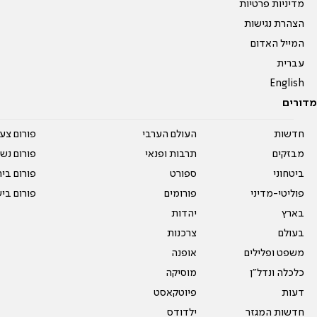
מדיניות פרטיות
הצהרת נגישות
המייל האדום
עברית
English
מדורים
חדשות
העולם הערבי
פורום צע
מבזקים
תרבות ופנאי
פורום נשו
ביטחוני
ספורט
פורום בי
פוליטי-מדיני
פורומים
פורום בי
בארץ
יהדות
בעולם
צרכנות
משפט ופלילים
אופנה
כלכלה ונדל"ן
מוסיקה
דעות
פיוטקאסט
חדשות המגזר
ילדודס