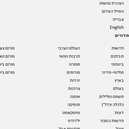
הצהרת נגישות
המייל האדום
עברית
English
מדורים
חדשות
העולם הערבי
פורום צע
מבזקים
תרבות ופנאי
פורום נשו
ביטחוני
ספורט
פורום בי
פוליטי-מדיני
פורומים
פורום בי
בארץ
יהדות
בעולם
צרכנות
משפט ופלילים
אופנה
כלכלה ונדל"ן
מוסיקה
דעות
פיוטקאסט
חדשות המגזר
ילדודס