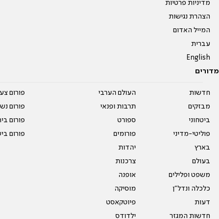
מדיניות פרטיות
הצהרת נגישות
המייל האדום
עברית
English
מדורים
חדשות
העולם הערבי
פורום צע
מבזקים
תרבות ופנאי
פורום נשו
ביטחוני
ספורט
פורום בי
פוליטי-מדיני
פורומים
פורום בי
בארץ
יהדות
בעולם
צרכנות
משפט ופלילים
אופנה
כלכלה ונדל"ן
מוסיקה
דעות
פיוטקאסט
חדשות המגזר
ילדודס