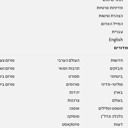
תנאי שימוש
מדיניות פרטיות
הצהרת נגישות
המייל האדום
עברית
English
מדורים
חדשות
העולם הערבי
פורום צע
מבזקים
תרבות ופנאי
פורום נשו
ביטחוני
ספורט
פורום בי
פוליטי-מדיני
פורומים
פורום בי
בארץ
יהדות
בעולם
צרכנות
משפט ופלילים
אופנה
כלכלה ונדל"ן
מוסיקה
דעות
פיוטקאסט