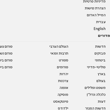
מדיניות פרטיות
הצהרת נגישות
המייל האדום
עברית
English
מדורים
חדשות
העולם הערבי
פורום צע
מבזקים
תרבות ופנאי
פורום נשו
ביטחוני
ספורט
פורום בי
פוליטי-מדיני
פורומים
פורום בי
בארץ
יהדות
בעולם
צרכנות
משפט ופלילים
אופנה
כלכלה ונדל"ן
מוסיקה
דעות
פיוטקאסט
חדשות המגזר
ילדודס