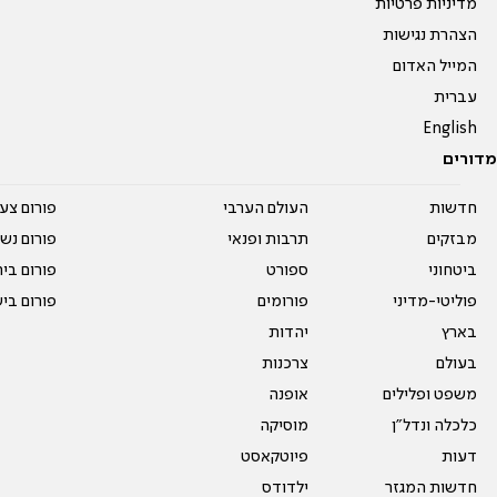
מדיניות פרטיות
הצהרת נגישות
המייל האדום
עברית
English
מדורים
חדשות
העולם הערבי
פורום צע
מבזקים
תרבות ופנאי
פורום נשו
ביטחוני
ספורט
פורום בי
פוליטי-מדיני
פורומים
פורום בי
בארץ
יהדות
בעולם
צרכנות
משפט ופלילים
אופנה
כלכלה ונדל"ן
מוסיקה
דעות
פיוטקאסט
חדשות המגזר
ילדודס