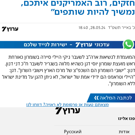
חזקים, רוב האמריקנים איתכם,
נמשיך להיות שותפים"
כ' באייר תשפ"ד
28.05.24, 18:40
המועמדת לנשיאות ארה"ב לשעבר ניקי היילי סיירה בשומרון כאורחת
ראש מועצת שומרון יוסי דגן כשהיא מלווה בשגריר לשעבר ח"כ דני דנון.
דנון: "ישובי השומרון הם השכפ"צ של מרכז הארץ וישובי השרון". דגן:
"היילי וטראמפ הם ידידי אמת של ישראל, לא ניתן להגן על מדינת ישראל
ללא השומרון".
לכתבה המלאה
מצאתם טעות או פרסומת לא ראויה? דווחו לנו
פנו אלינו
אודות
Pусский