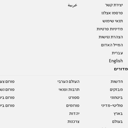
יצירת קשר
عربية
פרסמו אצלנו
תנאי שימוש
מדיניות פרטיות
הצהרת נגישות
המייל האדום
עברית
English
מדורים
חדשות
העולם הערבי
פורום צע
מבזקים
תרבות ופנאי
פורום נשו
ביטחוני
ספורט
פורום בי
פוליטי-מדיני
פורומים
פורום בי
בארץ
יהדות
בעולם
צרכנות