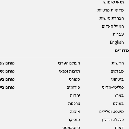
תנאי שימוש
מדיניות פרטיות
הצהרת נגישות
המייל האדום
עברית
English
מדורים
חדשות
העולם הערבי
פורום צע
מבזקים
תרבות ופנאי
פורום נשו
ביטחוני
ספורט
פורום בי
פוליטי-מדיני
פורומים
פורום בי
בארץ
יהדות
בעולם
צרכנות
משפט ופלילים
אופנה
כלכלה ונדל"ן
מוסיקה
דעות
פיוטקאסט