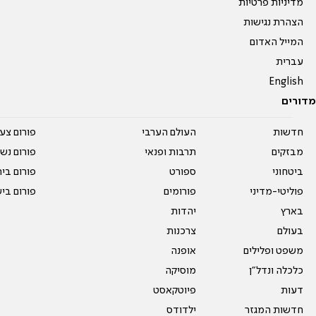
מדיניות פרטיות
הצהרת נגישות
המייל האדום
עברית
English
מדורים
חדשות
העולם הערבי
פורום צע
מבזקים
תרבות ופנאי
פורום נשו
ביטחוני
ספורט
פורום בי
פוליטי-מדיני
פורומים
פורום בי
בארץ
יהדות
בעולם
צרכנות
משפט ופלילים
אופנה
כלכלה ונדל"ן
מוסיקה
דעות
פיוטקאסט
חדשות המגזר
ילדודס