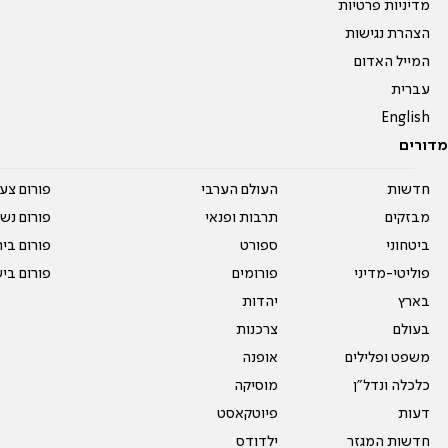
מדיניות פרטיות
הצהרת נגישות
המייל האדום
עברית
English
מדורים
חדשות
העולם הערבי
פורום צע
מבזקים
תרבות ופנאי
פורום נשו
ביטחוני
ספורט
פורום בי
פוליטי-מדיני
פורומים
פורום בי
בארץ
יהדות
בעולם
צרכנות
משפט ופלילים
אופנה
כלכלה ונדל"ן
מוסיקה
דעות
פיוטקאסט
חדשות המגזר
ילדודס