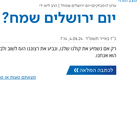
מצב תורני
ערוץ 7
מבזקים
יום ירושלים שמח? | הרב ליאו די
יום ירושלים שמח? |
כ"ז באייר תשפ"ד
4.06.24, 7:14
רק אם נשמיע את קולנו שלנו, ונביע את רצוננו העז לשוב ו
הוא אנחנו.
לכתבה המלאה
מצאתם טעות או פרס