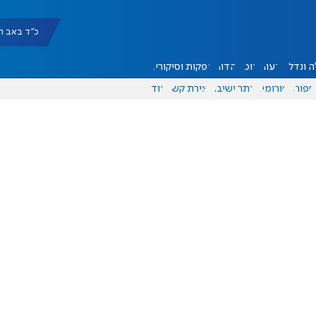
כ"ד באב תשפ"ו |
 ונדל"ן
דעות
אוכל
יהדות
הפקות וסיקורים
ספורט
פורומים
אתר ישיבה
יצירת קשר
עוד