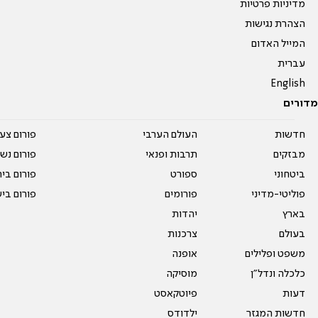
מדיניות פרטיות
הצהרת נגישות
המייל האדום
עברית
English
מדורים
חדשות
העולם הערבי
פורום צע
מבזקים
תרבות ופנאי
פורום נשו
ביטחוני
ספורט
פורום בי
פוליטי-מדיני
פורומים
פורום בי
בארץ
יהדות
בעולם
צרכנות
משפט ופלילים
אופנה
כלכלה ונדל"ן
מוסיקה
דעות
פיוטקאסט
חדשות המגזר
ילדודס