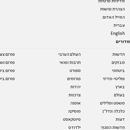
מדיניות פרטיות
הצהרת נגישות
המייל האדום
עברית
English
מדורים
חדשות
העולם הערבי
פורום צע
מבזקים
תרבות ופנאי
פורום נשו
ביטחוני
ספורט
פורום בי
פוליטי-מדיני
פורומים
פורום בי
בארץ
יהדות
בעולם
צרכנות
משפט ופלילים
אופנה
כלכלה ונדל"ן
מוסיקה
דעות
פיוטקאסט
חדשות המגזר
ילדודס