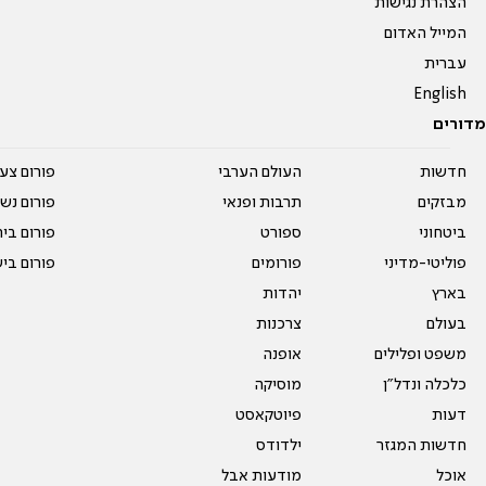
הצהרת נגישות
המייל האדום
עברית
English
מדורים
חדשות
העולם הערבי
פורום צע
מבזקים
תרבות ופנאי
פורום נשו
ביטחוני
ספורט
פורום בי
פוליטי-מדיני
פורומים
פורום בי
בארץ
יהדות
בעולם
צרכנות
משפט ופלילים
אופנה
כלכלה ונדל"ן
מוסיקה
דעות
פיוטקאסט
חדשות המגזר
ילדודס
אוכל
מודעות אבל