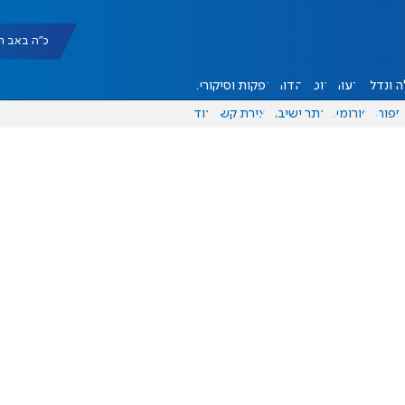
כ"ה באב תשפ"ו |
 ונדל"ן
דעות
אוכל
יהדות
הפקות וסיקורים
ספורט
פורומים
אתר ישיבה
יצירת קשר
עוד