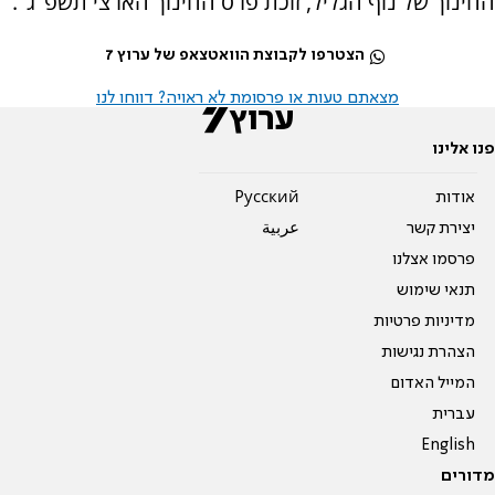
החינוך של נוף הגליל, זוכת פרס החינוך הארצי תשפ"ג".
הצטרפו לקבוצת הוואטצאפ של ערוץ 7
מצאתם טעות או פרסומת לא ראויה? דווחו לנו
פנו אלינו
אודות
Pусский
יצירת קשר
عربية
פרסמו אצלנו
תנאי שימוש
מדיניות פרטיות
הצהרת נגישות
המייל האדום
עברית
English
מדורים