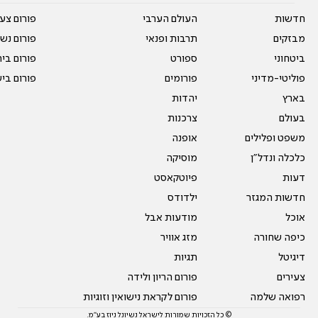
חדשות
העולם הערבי
פורום צע
מבזקים
תרבות ופנאי
פורום נשו
ביטחוני
ספורט
פורום בי
פוליטי-מדיני
פורומים
פורום בי
בארץ
יהדות
בעולם
צרכנות
משפט ופלילים
אופנה
כלכלה ונדל"ן
מוסיקה
דעות
פיוטקאסט
חדשות המגזר
ילדודס
אוכל
מודעות אבל
כיפה שחורה
מזג אוויר
דיגיטל
תגיות
צעירים
פורום הריון ולידה
רפואה שלמה
פורום לקראת נישואין וזוגיות
© כל הזכויות שמורות לישראל נשיונל ניוז בע"מ.