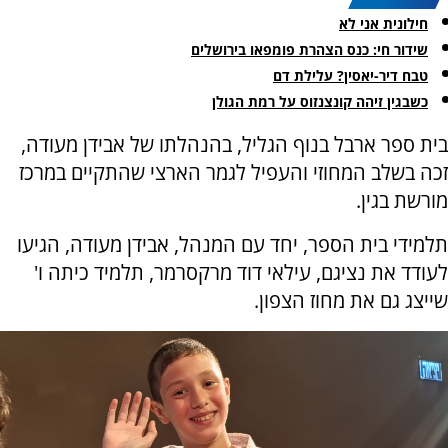
חילונית אני לא
שידור חי: כנס הצהרת פומפאו בירושלים
טבח דיר-יאסין? עלילת דם
כשבגין זיהה קונצנזוס על רמת הגולן
בית ספר ארבל בנוף הגליל, בהנהלתו של אבידן מעודה,
זכה בשלב המחוזי והעפיל לגמר הארצי שהתקיים במרכז
מורשת בגין.
תלמידי בית הספר, יחד עם המנהל, אבידן מעודה, הגיעו
לעודד את נציגם, עילאי דוד מרקסרמר, תלמיד כיתה ו'
שייצג גם את מחוז הצפון.