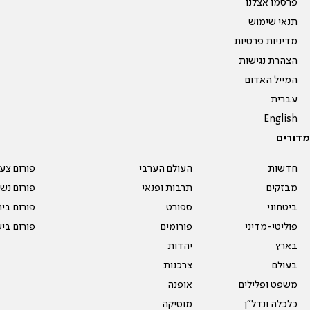
פרסמו אצלנו
תנאי שימוש
מדיניות פרטיות
הצהרת נגישות
המייל האדום
עברית
English
מדורים
חדשות
העולם הערבי
פורום צע
מבזקים
תרבות ופנאי
פורום נשו
ביטחוני
ספורט
פורום בי
פוליטי-מדיני
פורומים
פורום בי
בארץ
יהדות
בעולם
צרכנות
משפט ופלילים
אופנה
כלכלה ונדל"ן
מוסיקה