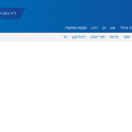
כ"ה באב תשפ"ו |
 ונדל"ן
דעות
אוכל
יהדות
הפקות וסיקורים
ספורט
פורומים
אתר ישיבה
יצירת קשר
עוד