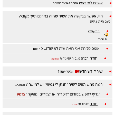
אשמח למי שיש
אהבת ישראל בנשמה
היי, אפשר בבקשה את השיר שלווה בארמנותייך כקובץ?
פעם הייתי ניקית
בבקשה
meir D
אופס סליחה אני רואה שזה לא שלח..
meir D
תודה רבה!
פעם הייתי ניקית
אחרונה
שיר קודש חדש
אליסף עמר1
רוצה ממש תווים לשיר "תנתן לי נפשי" יש למישהו?
אנמונימי
עדיף לחפש בפורום "גיטרה" או "צלילים ומוזיקה"
ברגוע
תודה
אנמונימי
אחרונה