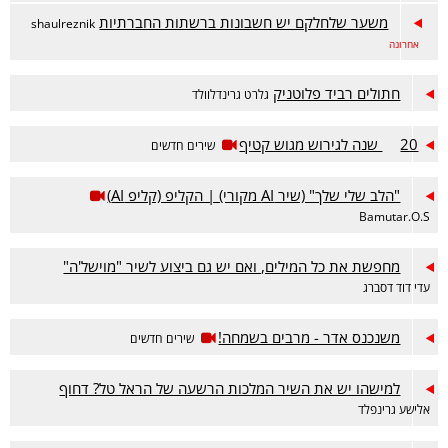
משער שלחלקם יש חשבונות ברשתות החברתיות
shaulreznik
אחרונה
חתולים רביד פלוטניק
גלרט גרינדלוולד
20 שנה לגירוש מגוש קטיף
שירים חדשים
"הלב שלי שלך" (שיר AI מקורי) | הקליפ (קליפ AI)
Bamutar.O.S
מחפשת את כל המילים, ואם יש גם ביצוע לשיר "מוישל'ה"
עדי דוד דסברג
משנכנס אדר - מרבים בשמחה!
שירים חדשים
למישהו יש את השיר המלכות הרשעה של הראל טל? דחוף
אלישע גרינפלד