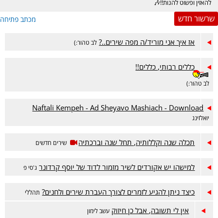
להאזין ופשוט להנות!!🎶
שרשור חדש
מכתב פתיחה
אז איך אני מוריד/ה מפה שירים..?
לב טהור:)
כללים רבותי, כללים!!
לב טהור:)
Naftali Kempeh - Ad Sheyavo Mashiach - Download
יואלזינג
תכלה שנה וקללותיה, תחל שנה וברכתיה
שירים חדשים
למישהו יש אקורדים לשיר מזמור לדוד של יוסף קרדונר
ג'סי פ
כיצד ניתן להגיע לזמרים לצורך העברת שירים ולחנים?
תהללי
אין לי תשובה, אבל כן חיזוק
עשב לימון