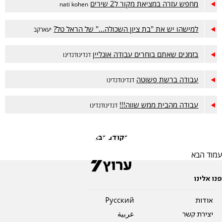
מחפש עזרה במציאת מקור ל2 שירים
nati kohen
למישהו יש את "בת ציון השכולה..." של הראל טל?
יעארקב
בזמנים שאתם בוחרים עבודה אונליין
דנדינודנדינו
עבודה ברשת פשוטה
דנדינודנדינו
עבודה מהבית ממש שווה!!!
דנדינודנדינו
הקודם
הבא
עמוד הבא
פנו אלינו
אודות
Pусский
יצירת קשר
عربية