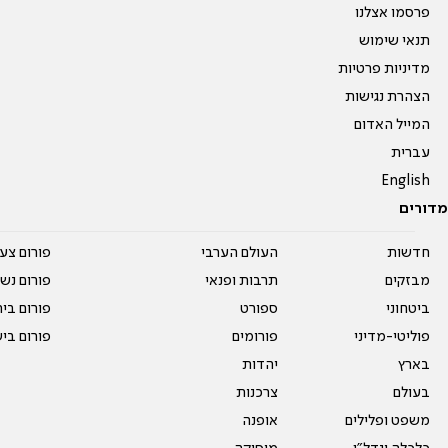
פרסמו אצלנו
תנאי שימוש
מדיניות פרטיות
הצהרת נגישות
המייל האדום
עברית
English
מדורים
חדשות
העולם הערבי
פורום צע
מבזקים
תרבות ופנאי
פורום נשו
ביטחוני
ספורט
פורום בי
פוליטי-מדיני
פורומים
פורום בי
בארץ
יהדות
בעולם
צרכנות
משפט ופלילים
אופנה