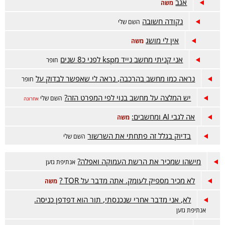
אגב
משה
נקודה חשובה
השם שלי
אין לי מושג
משה
אני קניתי מחשב נייד מksp לפני כ8 שנים
חופר
נראה כמו מחשב בהרכבה, נראה לי שאפשר לבדוק על
חופר
יש המלצה על מחשב בנוי לפי המפרט הזה?
השם שלי
אחרונה
אה לגבי AI ומחשבים:
משה
בדיוק בגלל זה פתחתי את השרשור
השם שלי
מישהו שמכיר את הרשת העמוקה ואפלה?
אנתיפת גזען
לא מכיר מספיק לעומק. אתה מדבר על TOR ?
משה
לא, אני מדבר אחרי שנכנסתי, תור הוא דפדפן כניסה.
אנתיפת גזען