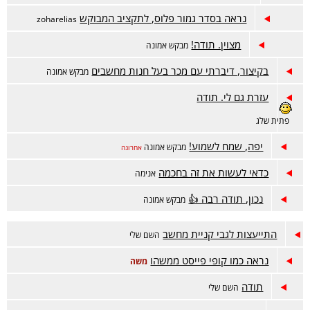
נראה בסדר גמור פלוס, לתקציב המבוקש
zoharelias
מצוין. תודה!
מבקש אמונה
בקיצור, דיברתי עם מכר בעל חנות מחשבים
מבקש אמונה
עזרת גם לי. תודה
פתית שלג
יפה, שמח לשמוע!
מבקש אמונה
אחרונה
כדאי לעשות את זה בחכמה
אנימה
נכון, תודה רבה 👍
מבקש אמונה
התייעצות לגבי קניית מחשב
השם שלי
נראה כמו קופי פייסט ממשהו
משה
תודה
השם שלי