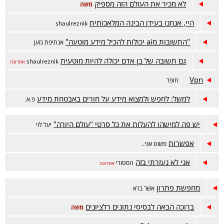
לא מכיר את העולם הזה מספיק
משה
היי, אנחנו בעידן הבינה המלאכותית
shaulreznik
"התשובות מai יכולות להכיל מידע מוטעה"
אנתיפת גזען
גם תשובה של בן אדם יכולה להיות מוטעית
shaulreznik
אחרונה
Vpn
חופר
למשל: לחפש ולמצוא מידע על חורים באבטחת מידע
פ.א.
יש פה למישהו להעלות את כל סרטי "עולם היורה"
יעל לוי
אפשרות
פשוט אני..
אני לא נעזרתי בזה
הסטורי
אחרונה
מחפשת פתרון
אשר ברא
ברוכה הבאה לבסיסי נתונים רלציונים
משה