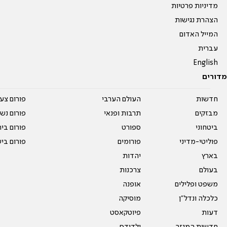
מדיניות פרטיות
הצהרת נגישות
המייל האדום
עברית
English
מדורים
חדשות
העולם הערבי
פורום צע
מבזקים
תרבות ופנאי
פורום נשו
ביטחוני
ספורט
פורום בי
פוליטי-מדיני
פורומים
פורום בי
בארץ
יהדות
בעולם
צרכנות
משפט ופלילים
אופנה
כלכלה ונדל"ן
מוסיקה
דעות
פיוטקאסט