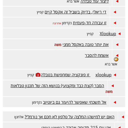
ליצור עוד טבלה?
אשר ברא
די ריאלי, בדיוק בשביל זה אקסל קיים
קפיץ
זו עבודה חד-פעמית
נקדימון
אחרונה
Xlookup
קפיץ
את יותר טובה באקסל ממני
משה
אשמח להסבר
אשר ברא
xlookup זו פונקציה שמחפשת בטבלה
קפיץ
הסבר (קצת כבד ומקצועי) בנושא הזה של תכנון טבלאות
משה
אל תשכחי שאפשר להיעזר גם ביוטיוב
נקדימון
האם יש למישהו המלצה על טלפון לא חכם אך נורמלי?
אלחנןו
אני עם 215 תקופה ארוכה
ל המשוגע היחידי