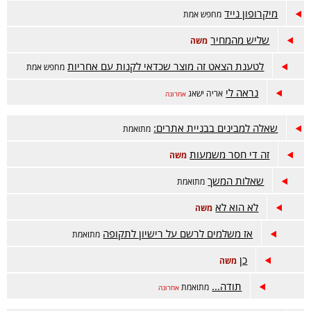
מיקרופון נייד
מחפש אמת
שליש מהמחיר
משה
לטענת הצאט זה מוצר שכדאי לקנות עם אחריות
מחפש אמת
נראה לי
אריה ישאג
אחרונה
שאלה למבינים בבניית אתרים:
מתואמת
זה די חסר משמעות
משה
שאלות המשך
מתואמת
לא הוא לא
משה
אז משלמים לרשם על רישיון לתקופה
מתואמת
כן
משה
תודה...
מתואמת
אחרונה