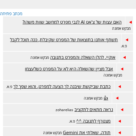
מכתב פתיחה
האם עצות של צ'אט AI לגבי מפרט למחשב שוות משהו?
מבקש אמונה
תשתף אותנו בתוצאות של המפרט שקיבלת, ככה תוכל לקבל
פ.א.
אוקיי. להלן השאלה והמפרט בתגובה
מבקש אמונה
אבל מציין שהשאלה היא לא על המפרט כשלעצמו
מבקש אמונה
כתבת שביקשת שיבנה לך הצעה למפרט, והוא שפך לך
פ.א.
👍
מבקש אמונה
נראה מתאים לתקציב
zoharelias
מצטרף לתגובה ^^
פ.א.
תודה. שאלתי את Gemini
מבקש אמונה