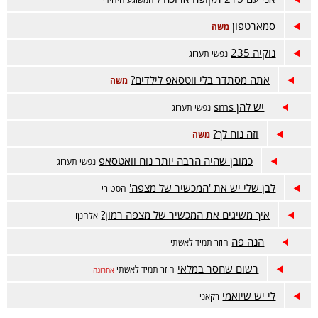
סמארטפון
משה
נוקיה 235
נפשי תערוג
אתה מסתדר בלי ווטסאפ לילדים?
משה
יש להן sms
נפשי תערוג
וזה נוח לך?
משה
כמובן שהיה הרבה יותר נוח וואטסאפ
נפשי תערוג
לבן שלי יש את 'המכשיר של מצפה'
הסטורי
איך משיגים את המכשיר של מצפה רמון?
אלחנןו
הנה פה
חוזר תמיד לאשתי
רשום שחסר במלאי
חוזר תמיד לאשתי
אחרונה
לי יש שיואמי
רקאני