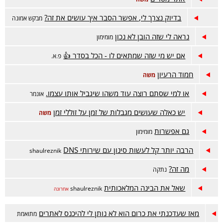
בדיוק נצרך לי, אפשר הסבר איך עושים את זה?
מבקש אמונה
נראה לי שזה הובן לא נכון
מומימון
אם יש מי שזה שמתאים לו - הכל בסדר 👍
פ.א.
חמוד הרעיון
משה
או למי שסתם רוצה עוד משהו שיגביל אותו עצמו.
אונמר
יש כאלה שעושים מגבלות של זמן על זוללי זמן
משה
גם אפשרות
מומימון
הרבה יותר קל לעשות סינון עם שירותי DNS
shaulreznik
מה זה?
נתקה
שאל את הבינה המלאכותית
shaulreznik
אחרונה
מאז שעדכנתי את כרום הוא לא נותן לי להיכנס לאתרים
מתואמת