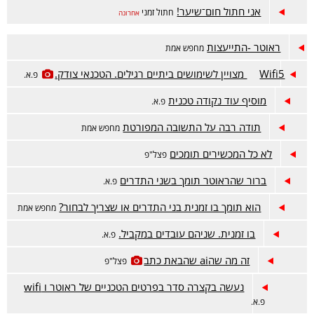
אני חתול חום־שיער!
חתול זמני
אחרונה
ראוטר -התייעצות
מחפש אמת
Wifi5 מצויין לשימושים ביתיים רגילים. הטכנאי צודק.
פ.א.
מוסיף עוד נקודה טכנית
פ.א.
תודה רבה על התשובה המפורטת
מחפש אמת
לא כל המכשירים תומכים
פצל"פ
ברור שהראוטר תומך בשני התדרים
פ.א.
הוא תומך בו זמנית בני התדרים או שצריך לבחור?
מחפש אמת
בו זמנית. שניהם עובדים במקביל.
פ.א.
זה מה שהai שהבאת כתב
פצל"פ
נעשה בקצרה סדר בפרטים הטכניים של ראוטר ו wifi
פ.א.