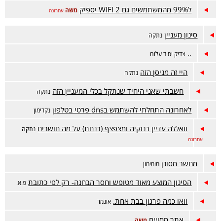
ל99% מהמשתמשים גם WIFI 2 יספיק
משה
אחרונה
סינון מעניין
נתקה
..
צדיק יסוד עלום
היי זה מניסן הזה
נתקה
חשבתי שאני היחיד שנתקל בכלי המעניין הזה
נתקה
לאחרונה התחלתי להשתמש בdns פרטי בטלפון
נקדימון
וואללה עדיין בנוקיה ומצפצף (בנחת) על מה חושבים
נתקה
אחרונה
מחשב מסונן
מומימון
הסינון המוצע מאוד מטופש וחסר הבחנה- רק לפי כתובת
פ.א.
וואו כמה פרגון בבת אחת.
אונמר
אתר מסויים
משה