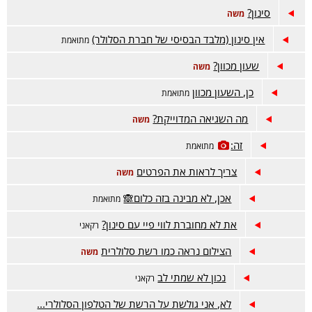
סינון?
משה
אין סינון (מלבד הבסיסי של חברת הסלולר)
מתואמת
שעון מכוון?
משה
כן, השעון מכוון
מתואמת
מה השגיאה המדוייקת?
משה
זה:
מתואמת
צריך לראות את הפרטים
משה
אכן, לא מבינה בזה כלום🙈
מתואמת
את לא מחוברת לווי פיי עם סינון?
רקאני
הצילום נראה כמו רשת סלולרית
משה
נכון לא שמתי לב
רקאני
לא, אני גולשת על הרשת של הטלפון הסלולרי...