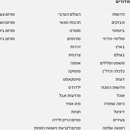
מדורים
חדשות
העולם הערבי
פורום צע
מבזקים
תרבות ופנאי
פורום נשו
ביטחוני
ספורט
פורום בי
פוליטי-מדיני
פורומים
פורום בי
בארץ
יהדות
בעולם
צרכנות
משפט ופלילים
אופנה
כלכלה ונדל"ן
מוסיקה
דעות
פיוטקאסט
חדשות המגזר
ילדודס
אוכל
מודעות אבל
כיפה שחורה
מזג אוויר
דיגיטל
תגיות
צעירים
פורום הריון ולידה
רפואה שלמה
פורום לקראת נישואין וזוגיות