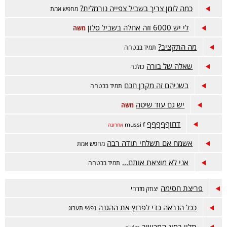
כמה לומן צריך בשביל צפייה נורמלית?
מחפש אמת
לי יש 6000 וזה אחלה בשביל סלון
משה
מה התקציב?
תמיד בבטחה
שאלה של בורה
כולנה
בשניהם זה מקרן חכם
תמיד בבטחה
יש גם עוד שיטה
משה
דחוףףףףף
mussi f
אחרונה
אשמח אם תשלחי תודה רבה
מחפש אמת
אני לא מוצאת אותם...
תמיד בבטחה
פריצת חסימה
יצחק מזרחי
ככל הנראה כדי לפרוץ את ההגנה
נפשי תערוג
תלוי בסוג המכשיר