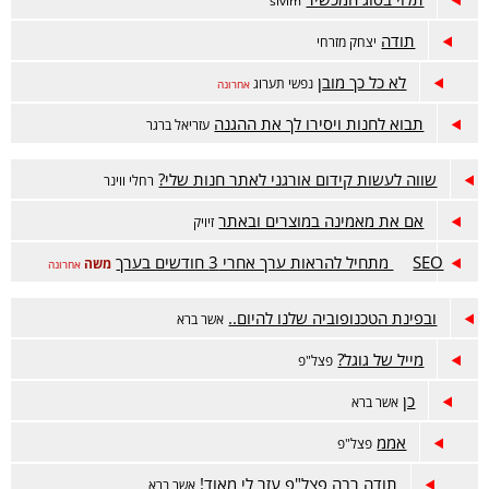
sivim
תודה
יצחק מזרחי
לא כל כך מובן
נפשי תערוג
אחרונה
תבוא לחנות ויסירו לך את ההגנה
עזריאל ברגר
שווה לעשות קידום אורגני לאתר חנות שלי?
רחלי ווינר
אם את מאמינה במוצרים ובאתר
זיויק
SEO מתחיל להראות ערך אחרי 3 חודשים בערך
משה
אחרונה
ובפינת הטכנופוביה שלנו להיום..
אשר ברא
מייל של גוגל?
פצל"פ
כן
אשר ברא
אממ
פצל"פ
תודה רבה פצל"פ עזר לי מאוד!
אשר ברא