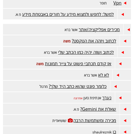
Vpn
חופר
למשל: לחפש ולמצוא מידע על חורים באבטחת מידע
פ.א.
מכירים אפליקציה/אתר
אשר ברא
לכתוב ויזהה את הטקסט?
משה
לכתוב ושזה יהיה כמו הכתב שלי
אשר ברא
אז קודם תכתבי פשוט על צייר תמונות
משה
לא לא
אשר ברא
כלומר פונט שהוא כתב היד שלך?
מרגול
נערך
אנתיפת גזען
אחרונה
שאלת את Gemini?
פ.א.
מכירה ומשתמשת הרבה
שושיאדית
כן
shaulreznik