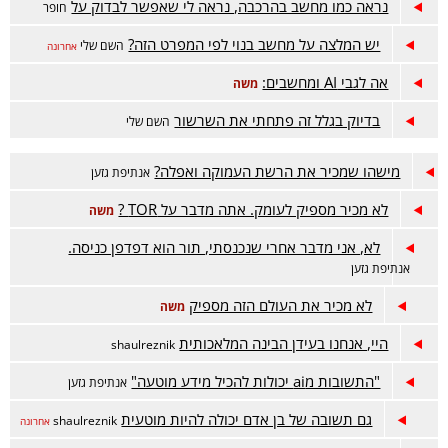
נראה כמו מחשב בהרכבה, נראה לי שאפשר לבדוק על
חופר
יש המלצה על מחשב בנוי לפי המפרט הזה?
השם שלי
אחרונה
אה לגבי AI ומחשבים:
משה
בדיוק בגלל זה פתחתי את השרשור
השם שלי
מישהו שמכיר את הרשת העמוקה ואפלה?
אנתיפת גזען
לא מכיר מספיק לעומק. אתה מדבר על TOR ?
משה
לא, אני מדבר אחרי שנכנסתי, תור הוא דפדפן כניסה.
אנתיפת גזען
לא מכיר את העולם הזה מספיק
משה
היי, אנחנו בעידן הבינה המלאכותית
shaulreznik
"התשובות מai יכולות להכיל מידע מוטעה"
אנתיפת גזען
גם תשובה של בן אדם יכולה להיות מוטעית
shaulreznik
אחרונה