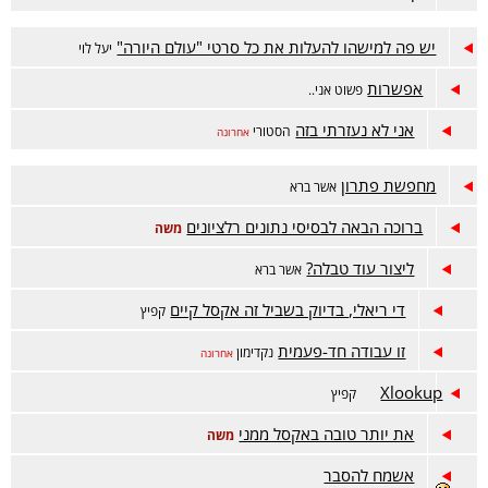
יש פה למישהו להעלות את כל סרטי "עולם היורה"
יעל לוי
אפשרות
פשוט אני..
אני לא נעזרתי בזה
הסטורי
אחרונה
מחפשת פתרון
אשר ברא
ברוכה הבאה לבסיסי נתונים רלציונים
משה
ליצור עוד טבלה?
אשר ברא
די ריאלי, בדיוק בשביל זה אקסל קיים
קפיץ
זו עבודה חד-פעמית
נקדימון
אחרונה
Xlookup
קפיץ
את יותר טובה באקסל ממני
משה
אשמח להסבר