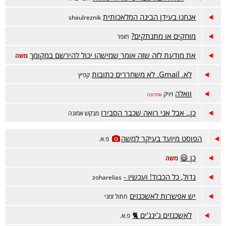
אנחנו בעידן הבינה המלאכותית
shaulreznik
מוחקים או מתנתקים?
חופר
את מודעת לזה שזה אומר שמישהו יכול להירשם במקומך
משה
לא. Gmail. לא משחררים כתובות
קפיץ
וואלה
זיויק
אחרונה
כן.. אבל אני רואה שכבר הסבירו
מבקש אמונה
הפוסט מיועד בעיקר למשה
פ.א.
כן 😃
משה
גדול, כל הכבוד! ועכשיו -
zoharelias
יש אפשרות לאשכנזים
חתול זמני
לאשכנזים ג'ינג'ים 🐈
פ.א.