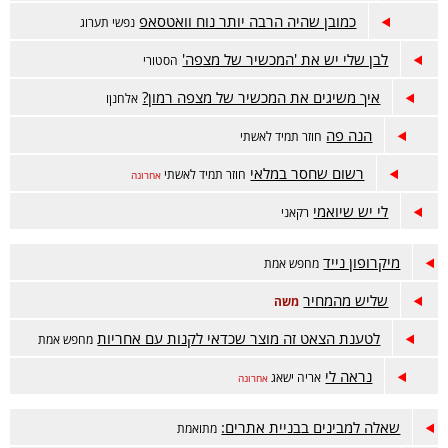
כמובן שהיה הרבה יותר נוח וואטסאפ
נפשי תערוג
לבן שלי יש את 'המכשיר של מצפה'
הסטורי
איך משיגים את המכשיר של מצפה רמון?
אלחנןו
הנה פה
חוזר תמיד לאשתי
רשום שחסר במלאי
חוזר תמיד לאשתי
אחרונה
לי יש שיואמי
רקאני
מיקרופון נייד
מחפש אמת
שליש מהמחיר
משה
לטענת הצאט זה מוצר שכדאי לקנות עם אחריות
מחפש אמת
נראה לי
אריה ישאג
אחרונה
שאלה למבינים בבניית אתרים:
מתואמת