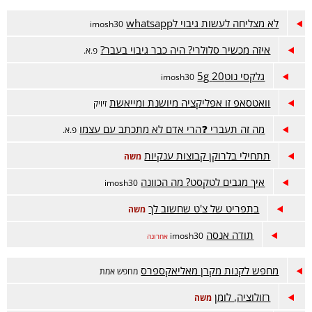
לא מצליחה לעשות גיבוי לwhatsapp
imosh30
איזה מכשיר סלולרי? היה כבר גיבוי בעבר?
פ.א.
גלקסי נוט20 5g
imosh30
וואטסאפ זו אפליקציה מיושנת ומייאשת
זיויק
מה זה תעברי ❓הרי אדם לא מתכתב עם עצמו
פ.א.
תתחילי בלרוקן קבוצות ענקיות
משה
איך מגבים לטקסט? מה הכוונה
imosh30
בתפריט של צ'ט שחשוב לך
משה
תודה אנסה
imosh30
אחרונה
מחפש לקנות מקרן מאליאקספרס
מחפש אמת
רזולוציה, לומן
משה