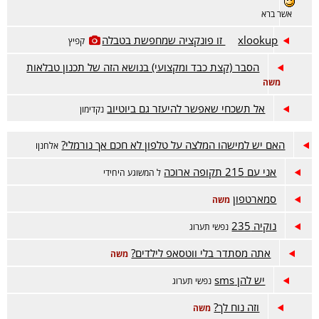
אשר ברא
xlookup זו פונקציה שמחפשת בטבלה
קפיץ
הסבר (קצת כבד ומקצועי) בנושא הזה של תכנון טבלאות
משה
אל תשכחי שאפשר להיעזר גם ביוטיוב
נקדימון
האם יש למישהו המלצה על טלפון לא חכם אך נורמלי?
אלחנןו
אני עם 215 תקופה ארוכה
ל המשוגע היחידי
סמארטפון
משה
נוקיה 235
נפשי תערוג
אתה מסתדר בלי ווטסאפ לילדים?
משה
יש להן sms
נפשי תערוג
וזה נוח לך?
משה