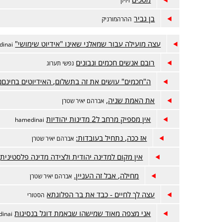
בן גביר
ההרהמורניק
עצה מועילה עבור שמאלני שאינו "אידיוט שימושי"
dinai
רובם אנשים חכמים ונבונים
נפשי תערוג
ה"חכמים" עושים את זה בתשלום, האידיוטים בחינםנ
את האמת שניה,
אברהם יאיר שטרן
אין מספיק מרחב ל2 מדינות יהודיות
hamedinai
אז ככה, נתחיל בעובדות:
אברהם יאיר שטרן
אין מקום למדינה יהודית ולצידה מדינה פלסטינית
מחילה, אבל זה העניין.
אברהם יאיר שטרן
עצה לך לחיים - כבד את בר הפלוגתא
הסטורי
אני מצפה מאוד שמישהו שבאמת דוגל בנסיגות
inai