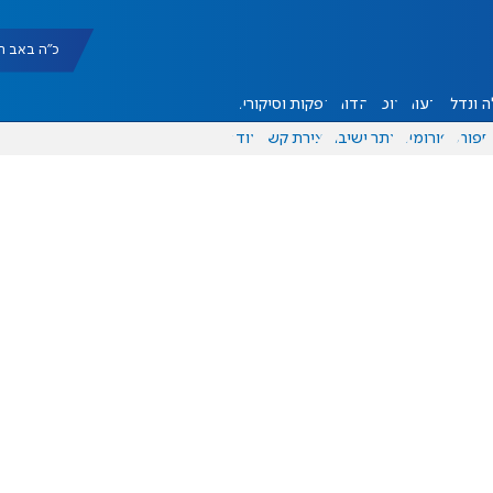
כ"ה באב תשפ"ו |
 ונדל"ן
דעות
אוכל
יהדות
הפקות וסיקורים
ספורט
פורומים
אתר ישיבה
יצירת קשר
עוד