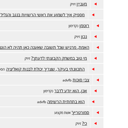
מעניין
זיויק
מספיק איך לשמוע את ראשי הרשויות בנגב והגליל 
רוטמן
נקדימון
נכון
זיויק
האמת, מרגיש שכל תשובה שאענה כאן תהיה לא הוגנ
מי טוב במשחק הקבוצתי לדעתך?
זיויק
התכוונתי בעיקר, שצריך יכולת לבנות קואליציה
הסט
צבי סוכות
advfb
אכן, הוא יודע לדבר
נקדימון
הוא בתחתית הרשימה
advfb
סמורטריץ’
אשת מקצוע
כי?
זיויק