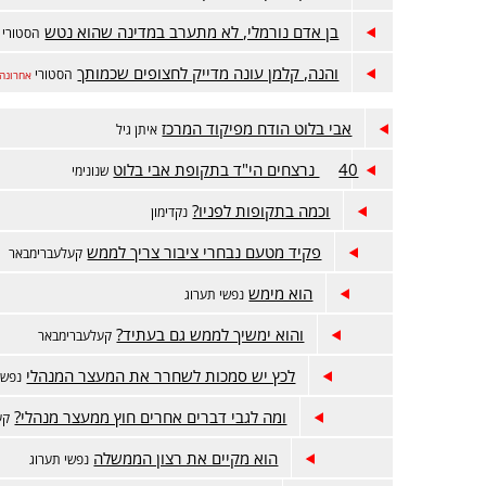
בן אדם נורמלי, לא מתערב במדינה שהוא נטש
הסטורי
והנה, קלמן עונה מדייק לחצופים שכמותך
הסטורי
אחרונה
אבי בלוט הודח מפיקוד המרכז
איתן גיל
40 נרצחים הי"ד בתקופת אבי בלוט
שנונימי
וכמה בתקופות לפניו?
נקדימון
פקיד מטעם נבחרי ציבור צריך לממש
קעלעברימבאר
הוא מימש
נפשי תערוג
והוא ימשיך לממש גם בעתיד?
קעלעברימבאר
לכץ יש סמכות לשחרר את המעצר המנהלי
נפשי
ומה לגבי דברים אחרים חוץ ממעצר מנהלי?
קע
הוא מקיים את רצון הממשלה
נפשי תערוג