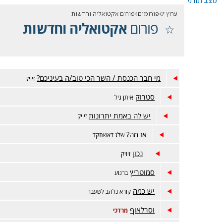
מצב תורני
ערוץ 7
פורומים
פורום אקטואליה וחדשות
פורום
אקטואליה וחדשות
מי חבר הכנסת / השר הכי טוב/ה בעיניכם?
זיויק
סטרוק
איתן גיל
יש לה באמת יתרונות
זיויק
אז מה?
שלג דאשתקד
נכון
זיויק
סמוטריץ
ברגוע
יש כמה
קורא נלהב לשעבר
וסרלאוף
מרדכי