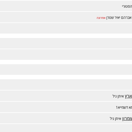
סטורי
אברהם יאיר שטרן
אחרונה
ארץ
איתן גיל
 דשמייא1
מרון
איתן גיל