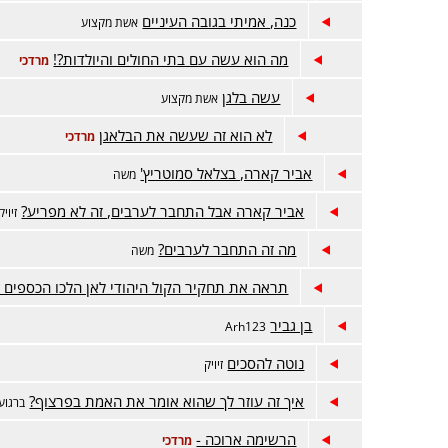
כנה, אמיתי בגובה העיניים
אשת מקצוע
מה הוא עשה עם בתי החולים והיולדות?!
מרדכי
עשה בלגן
אשת מקצוע
לא הוא זה שעשה את הבלאגן
מרדכי
אביר קארה, בצלאל סמוטריץ'
משה
אביר קארה אבל התחבר לערבים, זה לא מפריע?
זיויק
מה זה התחבר לערבים?
משה
תראה את תחקיר הקול היהודי לאן הלכו הכספים -
בן גביר
Arh123
נוטה להסכים
זיויק
איך זה עוזר לך שהוא אומר את האמת בפרצוף?
ברגוע
הרשימה ארוכה -
מרדכי