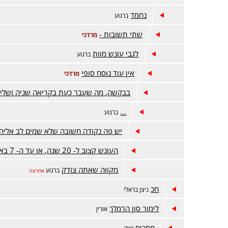
נחמד
ברגוע
שתי תשובות -
מרדכי
לגבי עונש מוות
ברגוע
אין עוד נוסח סופי
מרדכי
בבקשה, מה שעבר כעת בקריאה שניה ושליש
...
ברגוע
יש פה נקודה חשובה שלא שמים לב אליה
העונש קצוב ל- 20 שנה, או עד ה- 7 באוקטובר הבא
מקווה שאתה צודק
ברגוע
אחרונה
חכ
ניצן בראלי
לימור סון הרמלך
אורין
מסכים
זיויק