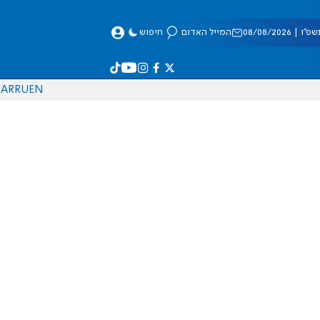
 08/08/2026
המייל האדום
חיפוש
AR
RU
EN