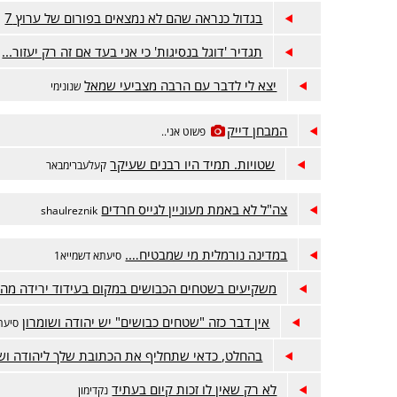
בגדול כנראה שהם לא נמצאים בפורום של ערוץ 7
ה
תגדיר 'דוגל בנסיגות' כי אני בעד אם זה רק יעזור...
יצא לי לדבר עם הרבה מצביעי שמאל
שנונימי
המבחן דייק
פשוט אני..
שטויות. תמיד היו רבנים שעיקר
קעלעברימבאר
צה"ל לא באמת מעוניין לגייס חרדים
shaulreznik
במדינה נורמלית מי שמבטיח….
סיעתא דשמייא1
משקיעים בשטחים הכבושים במקום בעידוד ירידה מה
אין דבר כזה "שטחים כבושים" יש יהודה ושומרון
סיעתא
בהחלט, כדאי שתחליף את הכתובת שלך ליהודה ושו
לא רק שאין לו זכות קיום בעתיד
נקדימון