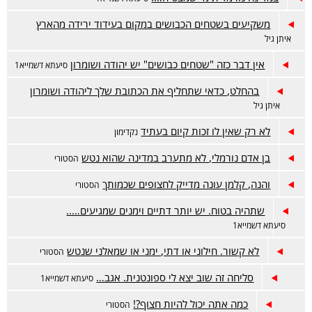
משקיעים בשטחים הכבושים במקום בעידוד ירידה מהארץ
איתן גיל
אין דבר כזה "שטחים כבושים" יש יהודה ושומרון
סיעתא דשמייא1
בהחלט, כדאי שתחליף את הכתובת שלך ליהודה ושומרון
איתן גיל
לא רק שאין לו זכות קיום בעתיד
נקדימון
בן אדם נורמלי, לא מתערב במדינה שהוא נטש
הסטורי
והנה, קלמן עונה מדייק לחצופים שכמותך
הסטורי
שתהיה בטוח. יש יותר דתיים וימנים שמגיעים…..
סיעתא דשמייא1
לא קשור. חילוני או דתי, ימני או שמאלני שנטש
הסטורי
סליחה זה שוב יצא לי ספונטנית. אגב…
סיעתא דשמייא1
כמה אתה יכול להיות חצוף?!
הסטורי