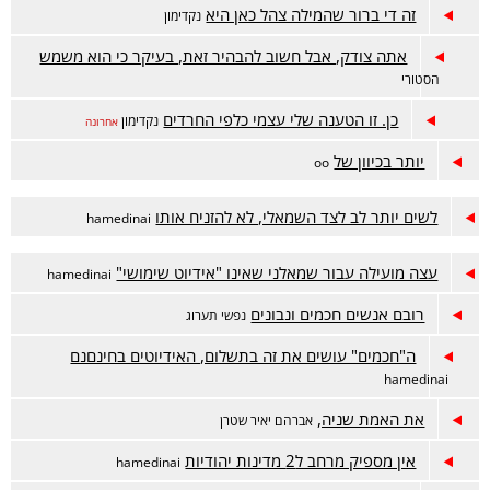
זה די ברור שהמילה צהל כאן היא
נקדימון
אתה צודק, אבל חשוב להבהיר זאת, בעיקר כי הוא משמש
הסטורי
כן. זו הטענה שלי עצמי כלפי החרדים
נקדימון
אחרונה
יותר בכיוון של
oo
לשים יותר לב לצד השמאלי, לא להזניח אותו
hamedinai
עצה מועילה עבור שמאלני שאינו "אידיוט שימושי"
hamedinai
רובם אנשים חכמים ונבונים
נפשי תערוג
ה"חכמים" עושים את זה בתשלום, האידיוטים בחינםנם
hamedinai
את האמת שניה,
אברהם יאיר שטרן
אין מספיק מרחב ל2 מדינות יהודיות
hamedinai