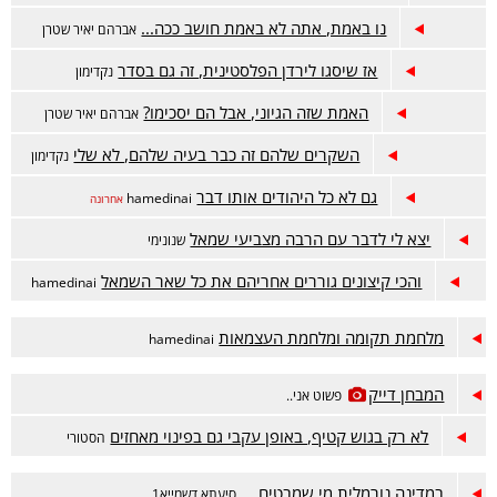
נו באמת, אתה לא באמת חושב ככה...
אברהם יאיר שטרן
אז שיסגו לירדן הפלסטינית, זה גם בסדר
נקדימון
האמת שזה הגיוני, אבל הם יסכימו?
אברהם יאיר שטרן
השקרים שלהם זה כבר בעיה שלהם, לא שלי
נקדימון
גם לא כל היהודים אותו דבר
hamedinai
אחרונה
יצא לי לדבר עם הרבה מצביעי שמאל
שנונימי
והכי קיצונים גוררים אחריהם את כל שאר השמאל
hamedinai
מלחמת תקומה ומלחמת העצמאות
hamedinai
המבחן דייק
פשוט אני..
לא רק בגוש קטיף, באופן עקבי גם בפינוי מאחזים
הסטורי
במדינה נורמלית מי שמבטיח….
סיעתא דשמייא1