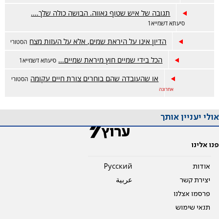
תגובה של איש שטוף גאווה. הבושה כולה שלך….
סיעתא דשמייא1
הדיון אינו על היראת שמים, אלא על העזות מצח
הסטורי
הכל בידי שמיים חוץ מיראת שמיים...
סיעתא דשמייא1
או שהעובדה שהם בוחרים צורת חיים עקומה
הסטורי
אחרונה
אולי יעניין אותך
פנו אלינו
אודות
Pусский
יצירת קשר
عربية
פרסמו אצלנו
תנאי שימוש