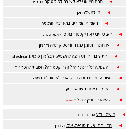
חחח היי אני לא קשורה לפוליטיקה
הרמוניה
מי למשל?
זיויק
השמות שמורים במערכת.
הרמוניה
לא, כי אני לא דיקטטור באופי
shaulreznik
או חתרן ותחמן כמו היוריסטוקרטיה
נקדימון
התשובה: הייתי רוצה להשפיע, אבל אין סיכוי
shaulreznik
והשפעה על דעת קהל? זה דיקטטורה? חשבתי להפך
זיויק
משה פייגלין במידה רבה, אבל לא מוחלטת
משה
פייגלין באמת השראה
זיויק
ישעיהו ליבוביץ
א.מכלוף
אחרונה
מישהו יודע
אריק מהדרום
חח.. התייאשת סופית, אה?
נקדימון