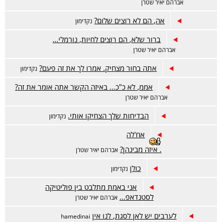
אברהם יאיר שטרן
אה, הם לא רוצים שלום?
נקדימון
ברור שלא, הם רוצים לחיות, נורמלי...
אברהם יאיר שטרן
אתה בחור מצחיק. אמרו לך את זה פעם?
נקדימון
אממ, לא כ"כ... באיזה הקשר אתה אומר את זה?
אברהם יאיר שטרן
הבדיחות שלך הצחיקו אותי.
נקדימון
אח'לה
. איזה מבינהן?
אברהם יאיר שטרן
כולן
נקדימון
אני באמת מתלבט בין פוליטיקה
לסטנדאפ...
אברהם יאיר שטרן
לערבים יש לאן לסגת, לנו אין
hamedinai