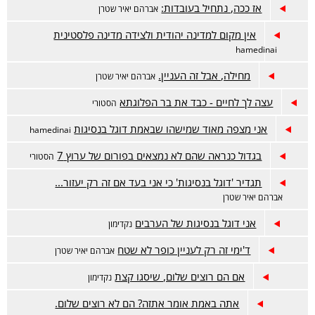
אז ככה, נתחיל בעובדות:
אברהם יאיר שטרן
אין מקום למדינה יהודית ולצידה מדינה פלסטינית
hamedinai
מחילה, אבל זה העניין.
אברהם יאיר שטרן
עצה לך לחיים - כבד את בר הפלוגתא
הסטורי
אני מצפה מאוד שמישהו שבאמת דוגל בנסיגות
hamedinai
בגדול כנראה שהם לא נמצאים בפורום של ערוץ 7
הסטורי
תגדיר 'דוגל בנסיגות' כי אני בעד אם זה רק יעזור...
אברהם יאיר שטרן
אני דוגל בנסיגות של הערבים
נקדימון
ד'ימי זה רק לעניין כופר לא שטח
אברהם יאיר שטרן
אם הם רוצים שלום, שיסגו קצת
נקדימון
אתה באמת אומר אתזה? הם לא רוצים שלום.