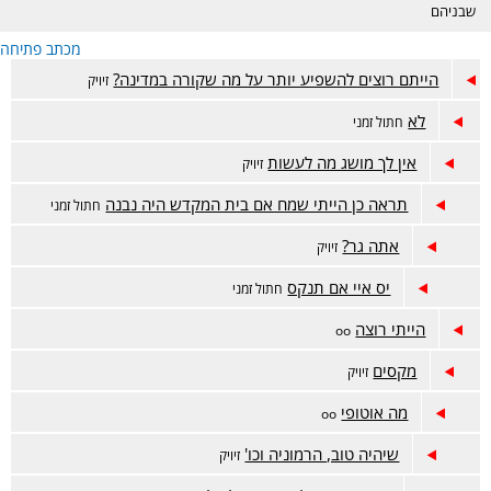
שבניהם
מכתב פתיחה
הייתם רוצים להשפיע יותר על מה שקורה במדינה?
זיויק
לא
חתול זמני
אין לך מושג מה לעשות
זיויק
תראה כן הייתי שמח אם בית המקדש היה נבנה
חתול זמני
אתה גר?
זיויק
יס איי אם תנקס
חתול זמני
הייתי רוצה
oo
מקסים
זיויק
מה אוטופי
oo
שיהיה טוב, הרמוניה וכו'
זיויק