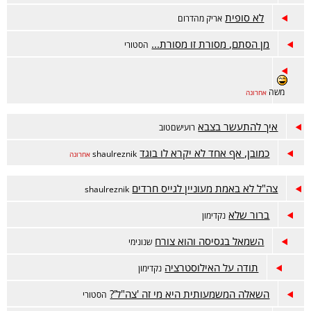
לא סופית
אריק מהדרום
מן הסתם, מסורת זו מסורת...
הסטורי
משה
אחרונה
איך להתעשר בצבא
רועישםטוב
כמובן, אף אחד לא יקרא לו בוגד
shaulreznik
אחרונה
צה"ל לא באמת מעוניין לגייס חרדים
shaulreznik
ברור שלא
נקדימון
השמאל בגסיסה והוא צורח
שנונימי
תודה על האילוסטרציה
נקדימון
השאלה המשמעותית היא מי זה 'צה"ל'?
הסטורי