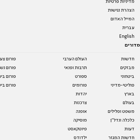
מדיניות פרטיות
הצהרת נגישות
המייל האדום
עברית
English
מדורים
חדשות
העולם הערבי
פורום צע
מבזקים
תרבות ופנאי
פורום נשו
ביטחוני
ספורט
פורום בי
פוליטי-מדיני
פורומים
פורום בי
בארץ
יהדות
בעולם
צרכנות
משפט ופלילים
אופנה
כלכלה ונדל"ן
מוסיקה
דעות
פיוטקאסט
חדשות המגזר
ילדודס