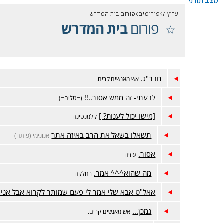
מצב תורני
ערוץ 7
פורומים
פורום בית המדרש
פורום
בית המדרש
חדר"ג.
אש מאנשים קרים.
לדעתי- זה ממש אסור..!!
(=טליה=)
[מישו יכול לענות? ]
קלמנטינה
תשאלו בשאל את הרב באיזה אתר
אנונימי (פותח)
אסור.
עוזיה
מה שהוא^^^ אמר.
רחלקה
אאל"ט אבא שלי אמר לי פעם שמותר לקרוא אבל אני 
גמכן...
אש מאנשים קרים.