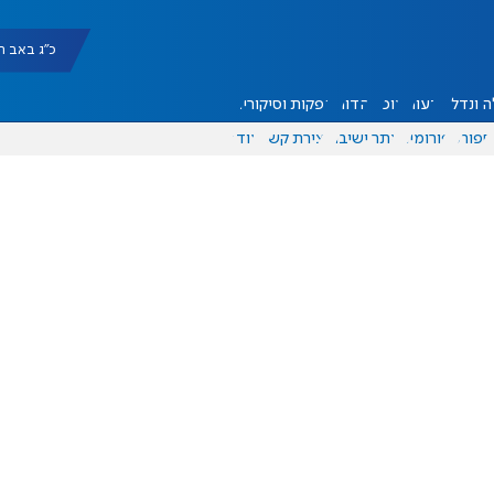
כ"ג באב תשפ"ו |
 ונדל"ן
דעות
אוכל
יהדות
הפקות וסיקורים
ספורט
פורומים
אתר ישיבה
יצירת קשר
עוד