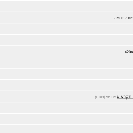
גזניקית גאה!
420
 תקרא א
אנונימי (פותח)