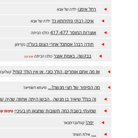
רחל אימנו
ילדה של אבא
איכה רבתי פתיחתא כד
ילדה של אבא
אוצרות המוסר 417-477
כולנו הביתה
תודה רבה! אסתכל אחרי הצום בעז"ה
נקדימון
בבקשה. באמת אוצר
כולנו הביתה
אחרונה
אז מה אתם אומרים, הולך כזכי, או אין הולך קזחי?
קעלעבר
מה הסיפור של חצי מנשה?…
סיעתא דשמייא1
זה בגלל שיאיר בן מנשה , הבשן היתה אחוזה שהיה של
שמעתי בשבת כמה תשובות שמצאו חן בעיניי
טיפות של
יפה!
קעלעברימבאר
....
אילת השחר