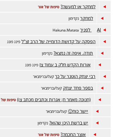
למחקר או למעשה?
טיפות של אור
למחקר
נקדימון
AI לפניך
Hakuna.Matata
הפסקה על קדושת הדומייה של הרב זצ"ל
פינג פונג
תודה. איפה זה נמצא?
נקדימון
אורות הקדש חלק ב עמוד צז
פינג פונג
רבי יצחק הוטנר על כך
קעלעברימבאר
בספר פחד יצחק
קעלעברימבאר
(חנוכה מאמר ח; אגרות וכתבים מכתב צו)
טיפות של 
יישר כוח🙂
קעלעברימבאר
יש ברשת היכן שהוא?
נקדימון
אוצר החכמה?
טיפות של אור