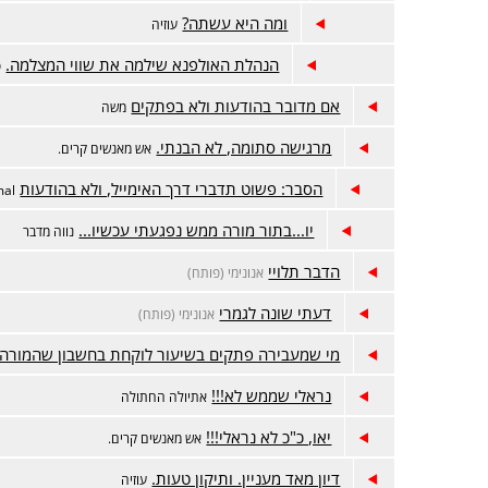
ומה היא עשתה?
עוזיה
הנהלת האולפנא שילמה את שווי המצלמה.
פ
אם מדובר בהודעות ולא בפתקים
משה
מרגישה סתומה, לא הבנתי.
אש מאנשים קרים.
הסבר: פשוט תדברי דרך האימייל, ולא בהודעות
mal
יו...בתור מורה ממש נפגעתי עכשיו...
נווה מדבר
הדבר תלויי
אנונימי (פותח)
דעתי שונה לגמרי
אנונימי (פותח)
מי שמעבירה פתקים בשיעור לוקחת בחשבון שהמורה
נראלי שממש לא!!!
אתיולה החתולה
יאו, כ"כ לא נראלי!!!
אש מאנשים קרים.
דיון מאד מעניין. ותיקון טעות.
עוזיה