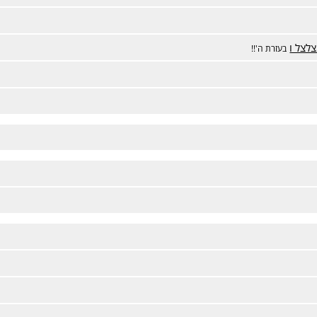
לצל ו
בעזרת ה'!!