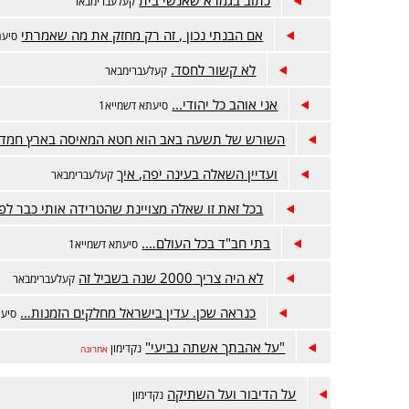
קעלעברימבאר
אם הבנתי נכון , זה רק מחזק את מה שאמרתי
סיעת
לא קשור לחסד.
קעלעברימבאר
אני אוהב כל יהודי...
סיעתא דשמייא1
השורש של תשעה באב הוא חטא המאיסה בארץ חמד
ועדיין השאלה בעינה יפה, איך
קעלעברימבאר
בכל זאת זו שאלה מצויינת שהטרידה אותי כבר לפנ
בתי חב"ד בכל העולם….
סיעתא דשמייא1
לא היה צריך 2000 שנה בשביל זה
קעלעברימבאר
כנראה שכן. עדין בישראל מחלקים הזמנות…
סיעת
"על אהבתך אשתה גביעי"
נקדימון
אחרונה
על הדיבור ועל השתיקה
נקדימון