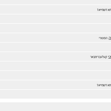
א דשמייא1
ה
הסטורי
י
קעלעברימבאר
א דשמייא1