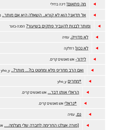
מה פתאום!
דינה ברזילי
אל תדאגי! הוא לא קורא.. השאלה היא אם מותר..
נ
ומותר לבנות להעביר פתקים בשיעור?
הסנה-בוער
לא מדוייק.
עוזיה
לא נכון!
רחלקה
לידור-
אש מאנשים קרים.
ואם הרב מחריפ פלא ומחטט בו?... מותר?..
yho_y
*מחרים
yho_y
הראלי אותו דבר...
אש מאנשים קרים.
*נראלי
אש מאנשים קרים.
גם.
עוזיה
[מורה אצלנו החרימה לחברה שלי מצלמה....
אש