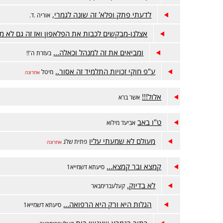
לדעתי פתק ופלא' זה שונה לגמרי,
אוריה .ד.
אצלנו-מבקשים לכבות את הפלאפון ואז זה גם לא מצ
ומביאים את זה למנהל וכאלה...
בעזרת ה'!!
ע"פ חוקי זכויות התלמיד זה אסור..
מיטל
אחרונה
אלול!!!
אשר ברא
ט"ו באב
אביעד מילוא
מעולם לא שמעתי עליו
פתית שלג
אחרונה
קמצא ובר קמצא...
סיעתא דשמייא1
לא בדיוק.
קעלעברימבאר
הגלות היא ורק היא הרפואה...
סיעתא דשמייא1
כתוב בגמרא שאנשי בית