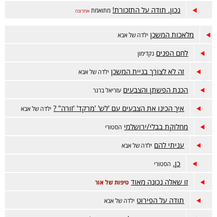
נכון. תודה על התזכורת!
מתואמת
אחרונה
מלאכות המשכן
ילדה של אבא
לחם הפנים
נקדימון
זה לא לצורך בניית המשכן
ילדה של אבא
הכנת הפשתן והצבעים
עזריאל ברגר
איך הכינו את הצבעים עם 'לש' 'מרקד' 'זורה" ?
ילדה של אבא
מחלוקת בבלי/ירושלמי
הסטורי
עניתי להם
ילדה של אבא
כן.
הסטורי
זו שאלה נכונה מאוד
טיפות של אור
תודה על הפירוט
ילדה של אבא