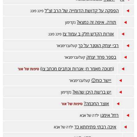
הפסקה על קדושת הדומייה של הרב זצ"ל
פינג פונג
תודה. איפה זה נמצא?
נקדימון
אורות הקדש חלק ב עמוד צז
פינג פונג
רבי יצחק הוטנר על כך
קעלעברימבאר
בספר פחד יצחק
קעלעברימבאר
(חנוכה מאמר ח; אגרות וכתבים מכתב צו)
טיפות של אור
יישר כוח🙂
קעלעברימבאר
יש ברשת היכן שהוא?
נקדימון
אוצר החכמה?
טיפות של אור
רחל אימנו
ילדה של אבא
איכה רבתי פתיחתא כד
ילדה של אבא