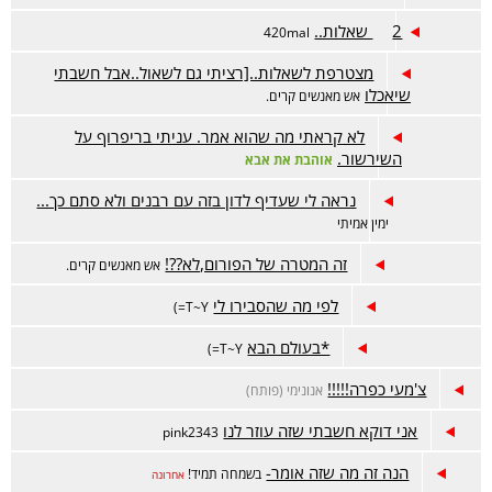
2 שאלות..
420mal
מצטרפת לשאלות..[רציתי גם לשאול..אבל חשבתי
שיאכלו
אש מאנשים קרים.
לא קראתי מה שהוא אמר. עניתי בריפרוף על
השירשור.
אוהבת את אבא
נראה לי שעדיף לדון בזה עם רבנים ולא סתם כך...
ימין אמיתי
זה המטרה של הפורום,לא??!
אש מאנשים קרים.
לפי מה שהסבירו לי
T~Y=)
*בעולם הבא
T~Y=)
צ'מעי כפרה!!!!!
אנונימי (פותח)
אני דוקא חשבתי שזה עוזר לנו
pink2343
הנה זה מה שזה אומר-
בשמחה תמיד!
אחרונה