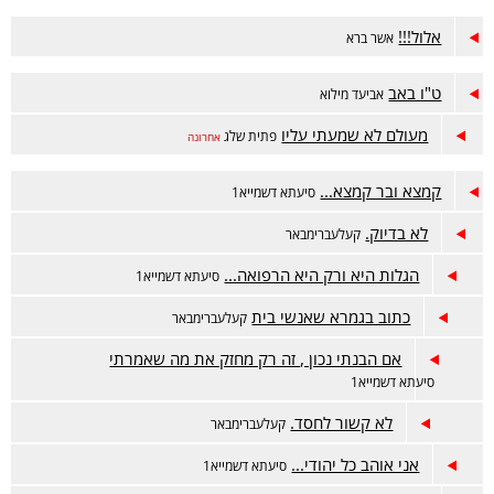
אלול!!!
אשר ברא
ט"ו באב
אביעד מילוא
מעולם לא שמעתי עליו
פתית שלג
אחרונה
קמצא ובר קמצא...
סיעתא דשמייא1
לא בדיוק.
קעלעברימבאר
הגלות היא ורק היא הרפואה...
סיעתא דשמייא1
כתוב בגמרא שאנשי בית
קעלעברימבאר
אם הבנתי נכון , זה רק מחזק את מה שאמרתי
סיעתא דשמייא1
לא קשור לחסד.
קעלעברימבאר
אני אוהב כל יהודי...
סיעתא דשמייא1