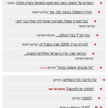
השורש של תשעה באב הוא חטא המאיסה בארץ חמדה
הסטורי
ועדיין השאלה בעינה יפה, איך
קעלעברימבאר
בכל זאת זו שאלה מצויינת שהטרידה אותי כבר לפני
קעלעברימבאר
בתי חב"ד בכל העולם….
סיעתא דשמייא1
לא היה צריך 2000 שנה בשביל זה
קעלעברימבאר
כנראה שכן. עדין בישראל מחלקים הזמנות…
סיעתא דשמייא1
"על אהבתך אשתה גביעי"
נקדימון
אחרונה
על הדיבור ועל השתיקה
נקדימון
למחקר או למעשה?
טיפות של אור
למחקר
נקדימון
AI לפניך
Hakuna.Matata