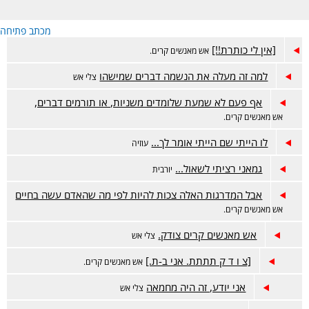
מכתב פתיחה
[אין לי כותרת!!]
אש מאנשים קרים.
למה זה מעלה את הנשמה דברים שמישהו
צלי אש
אף פעם לא שמעת שלומדים משניות, או תורמים דברים,
אש מאנשים קרים.
לו הייתי שם הייתי אומר לך...
עוזיה
גמאני רציתי לשאול...
יורבית
אבל המדרגות האלה צכות להיות לפי מה שהאדם עשה בחיים
אש מאנשים קרים.
אש מאנשים קרים צודק.
צלי אש
[צ ו ד ק תתתת. אני ב-ת.]
אש מאנשים קרים.
אני יודע, זה היה מחמאה
צלי אש