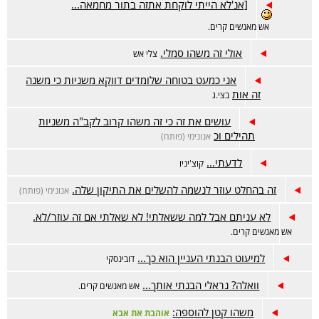
[אנ'לא הייתי לוקחת אתזה בתור מחמאה...
אש מאנשים קרים.
אולי זה משהו סמלי.
צלי אש
אני כמעט בטוחה שלומדים דווקא משניות כי משנה
זה אות
בצי.ג
עושים את זה כי זה משהו קרוב לקב"ה משניות
תהילים וכ
אנונימי (פותח)
לדעתי...
קוצ'יניו
זה בהחלט עוזר לנשמה להשלים את התיקון שלה.
אנונימי (פותח)
לא עניתם אבל למה ששאלתי! לא שאלתי אם זה עוזר/לא.
אש מאנשים קרים.
למיעוט הבנתי העניין הוא כך...
דובינסקי
וואלה? נראלי הבנתי אותך...
אש מאנשים קרים.
משהו קטן להוספה:
אוהבת את אבא