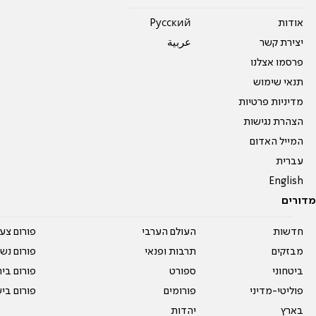
אודות
Pусский
יצירת קשר
عربية
פרסמו אצלנו
תנאי שימוש
מדיניות פרטיות
הצהרת נגישות
המייל האדום
עברית
English
מדורים
חדשות
העולם הערבי
פורום צע
מבזקים
תרבות ופנאי
פורום נשו
ביטחוני
ספורט
פורום בי
פוליטי-מדיני
פורומים
פורום בי
בארץ
יהדות