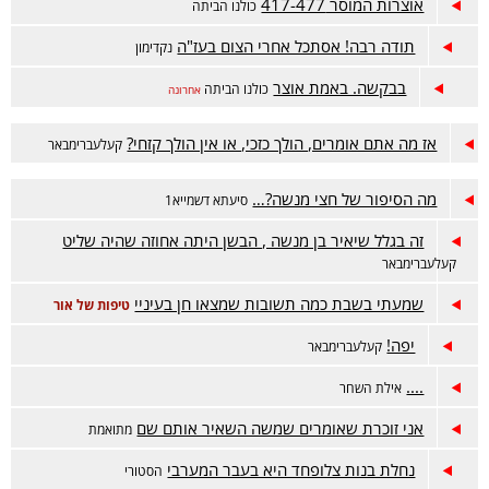
אוצרות המוסר 417-477
כולנו הביתה
תודה רבה! אסתכל אחרי הצום בעז"ה
נקדימון
בבקשה. באמת אוצר
כולנו הביתה
אחרונה
אז מה אתם אומרים, הולך כזכי, או אין הולך קזחי?
קעלעברימבאר
מה הסיפור של חצי מנשה?…
סיעתא דשמייא1
זה בגלל שיאיר בן מנשה , הבשן היתה אחוזה שהיה שליט
קעלעברימבאר
שמעתי בשבת כמה תשובות שמצאו חן בעיניי
טיפות של אור
יפה!
קעלעברימבאר
....
אילת השחר
אני זוכרת שאומרים שמשה השאיר אותם שם
מתואמת
נחלת בנות צלופחד היא בעבר המערבי
הסטורי