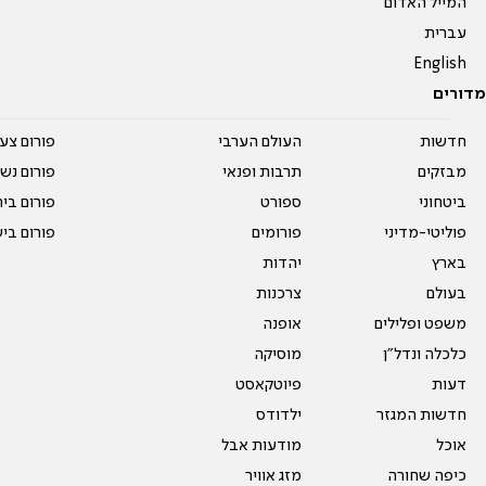
המייל האדום
עברית
English
מדורים
חדשות
העולם הערבי
פורום צע
מבזקים
תרבות ופנאי
פורום נשו
ביטחוני
ספורט
פורום בי
פוליטי-מדיני
פורומים
פורום בי
בארץ
יהדות
בעולם
צרכנות
משפט ופלילים
אופנה
כלכלה ונדל"ן
מוסיקה
דעות
פיוטקאסט
חדשות המגזר
ילדודס
אוכל
מודעות אבל
כיפה שחורה
מזג אוויר