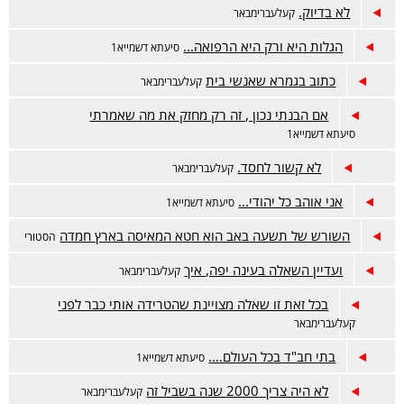
לא בדיוק.
קעלעברימבאר
הגלות היא ורק היא הרפואה...
סיעתא דשמייא1
כתוב בגמרא שאנשי בית
קעלעברימבאר
אם הבנתי נכון , זה רק מחזק את מה שאמרתי
סיעתא דשמייא1
לא קשור לחסד.
קעלעברימבאר
אני אוהב כל יהודי...
סיעתא דשמייא1
השורש של תשעה באב הוא חטא המאיסה בארץ חמדה
הסטורי
ועדיין השאלה בעינה יפה, איך
קעלעברימבאר
בכל זאת זו שאלה מצויינת שהטרידה אותי כבר לפני
קעלעברימבאר
בתי חב"ד בכל העולם….
סיעתא דשמייא1
לא היה צריך 2000 שנה בשביל זה
קעלעברימבאר