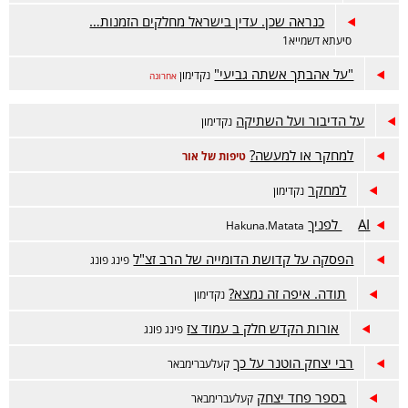
כנראה שכן. עדין בישראל מחלקים הזמנות…
סיעתא דשמייא1
"על אהבתך אשתה גביעי"
נקדימון
אחרונה
על הדיבור ועל השתיקה
נקדימון
למחקר או למעשה?
טיפות של אור
למחקר
נקדימון
AI לפניך
Hakuna.Matata
הפסקה על קדושת הדומייה של הרב זצ"ל
פינג פונג
תודה. איפה זה נמצא?
נקדימון
אורות הקדש חלק ב עמוד צז
פינג פונג
רבי יצחק הוטנר על כך
קעלעברימבאר
בספר פחד יצחק
קעלעברימבאר