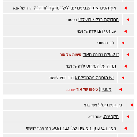
איך הכינו את הצבעים עם 'לש' 'מרקד' 'זורה" ?
ילדה של אבא
מחלוקת בבלי/ירושלמי
הסטורי
עניתי להם
ילדה של אבא
כן.
הסטורי
זו שאלה נכונה מאוד
טיפות של אור
תודה על הפירוט
ילדה של אבא
יש הוספה מהמכילתא
חוזר תמיד לאשתי
מעניין!
טיפות של אור
אחרונה
בין המצרים!!!
אשר ברא
מקפיצה.
אשר ברא
אמר רבי נתן: המשיח שלי כבר הגיע
חוזר תמיד לאשתי