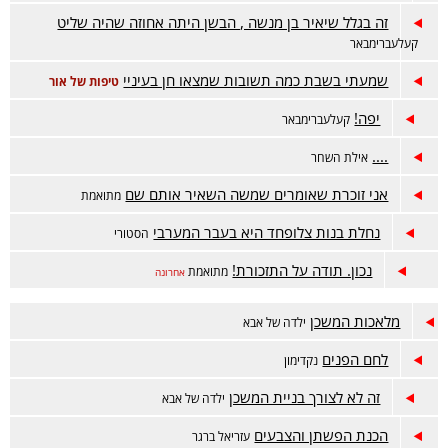
זה בגלל שיאיר בן מנשה , הבשן היתה אחוזה שהיה שליט
קעלעברימבאר
שמעתי בשבת כמה תשובות שמצאו חן בעיניי
טיפות של אור
יפה!
קעלעברימבאר
....
אילת השחר
אני זוכרת שאומרים שמשה השאיר אותם שם
מתואמת
נחלת בנות צלופחד היא בעבר המערבי
הסטורי
נכון. תודה על התזכורת!
מתואמת
אחרונה
מלאכות המשכן
ילדה של אבא
לחם הפנים
נקדימון
זה לא לצורך בניית המשכן
ילדה של אבא
הכנת הפשתן והצבעים
עזריאל ברגר