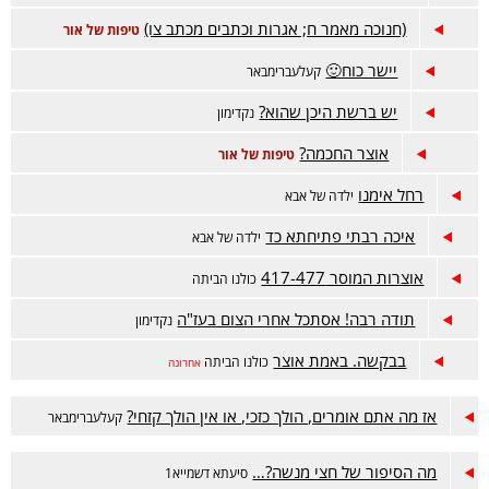
(חנוכה מאמר ח; אגרות וכתבים מכתב צו)
טיפות של אור
יישר כוח🙂
קעלעברימבאר
יש ברשת היכן שהוא?
נקדימון
אוצר החכמה?
טיפות של אור
רחל אימנו
ילדה של אבא
איכה רבתי פתיחתא כד
ילדה של אבא
אוצרות המוסר 417-477
כולנו הביתה
תודה רבה! אסתכל אחרי הצום בעז"ה
נקדימון
בבקשה. באמת אוצר
כולנו הביתה
אחרונה
אז מה אתם אומרים, הולך כזכי, או אין הולך קזחי?
קעלעברימבאר
מה הסיפור של חצי מנשה?…
סיעתא דשמייא1