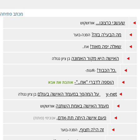
מכתב פתיחה
שעשני כרצונו...
אורושקוש
מה הבעי'ה בזה?
הסנה-בוער
שאלה יפה מאוד!
אח..
האישה היא מקור האמונה
בן ציון גגולה
.כל הכבוד!
-Rעות-
הוספה לדברי "אח.."-
אוהבת את אבא
y-net על המהפך במעמד האישה בעולם
בן ציון גגולה
מעמד האישה באמת השתנה
אורושקוש
פעם אישה היתה תת-אדם,
אנונימי (פותח)
זה הי'ה חצוף.
הסנה-בוער