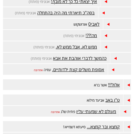
איך יצאתי כל כך לא מובן?!
אנונימי (פותח)
בסה"כ תיארתי מה היה בהתחלה
אנונימי (פותח)
לאבי0
אורושקוש
מה!??!
אנונימי (פותח)
ממש לא. אבל ממש לא.
אנונימי (פותח)
כהמשך לדברי אוהבת את אבא
אנונימי (פותח)
אסופת משלים קצת ילדותיים.
עוזיה
אחרונה
אלול!!!
אשר ברא
ט"ו באב
אביעד מילוא
מעולם לא שמעתי עליו
פתית שלג
אחרונה
קמצא ובר קמצא...
סיעתא דשמייא1