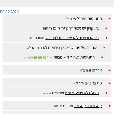
מכתב פתיחה
התגייסות לצה"ל
לשוב אליך
בעיקרון יש מצוה להגן על העם
רחלקה
בעיקרון צריך להביא סיבות למה לא.
שלומי20104
שמירה על עם ישראל כן גירושים לא
בן ציון גגולה
התגייסות לצה"ל היא מצווה!
אוהבת את אבא
אחרונה
אלול!!!
אשר ברא
ט"ו באב
אביעד מילוא
מעולם לא שמעתי עליו
פתית שלג
אחרונה
קמצא ובר קמצא...
סיעתא דשמייא1