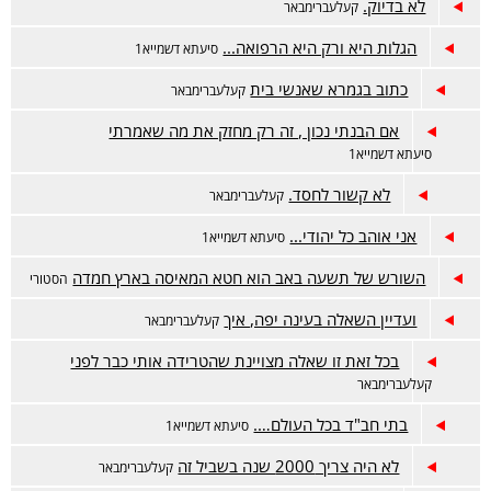
לא בדיוק.
קעלעברימבאר
הגלות היא ורק היא הרפואה...
סיעתא דשמייא1
כתוב בגמרא שאנשי בית
קעלעברימבאר
אם הבנתי נכון , זה רק מחזק את מה שאמרתי
סיעתא דשמייא1
לא קשור לחסד.
קעלעברימבאר
אני אוהב כל יהודי...
סיעתא דשמייא1
השורש של תשעה באב הוא חטא המאיסה בארץ חמדה
הסטורי
ועדיין השאלה בעינה יפה, איך
קעלעברימבאר
בכל זאת זו שאלה מצויינת שהטרידה אותי כבר לפני
קעלעברימבאר
בתי חב"ד בכל העולם….
סיעתא דשמייא1
לא היה צריך 2000 שנה בשביל זה
קעלעברימבאר