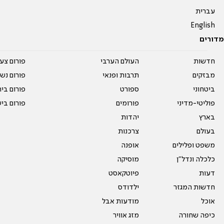
עברית
English
מדורים
חדשות
העולם הערבי
פורום צע
מבזקים
תרבות ופנאי
פורום נשו
ביטחוני
ספורט
פורום בי
פוליטי-מדיני
פורומים
פורום בי
בארץ
יהדות
בעולם
צרכנות
משפט ופלילים
אופנה
כלכלה ונדל"ן
מוסיקה
דעות
פיוטקאסט
חדשות המגזר
ילדודס
אוכל
מודעות אבל
כיפה שחורה
מזג אוויר