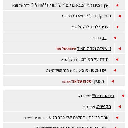
איך הכינו את הצבעים עם 'לש' 'מרקד' 'זורה" ?
ילדה של אבא
מחלוקת בבלי/ירושלמי
הסטורי
עניתי להם
ילדה של אבא
כן.
הסטורי
זו שאלה נכונה מאוד
טיפות של אור
תודה על הפירוט
ילדה של אבא
יש הוספה מהמכילתא
חוזר תמיד לאשתי
מעניין!
טיפות של אור
אחרונה
בין המצרים!!!
אשר ברא
מקפיצה.
אשר ברא
אמר רבי נתן: המשיח שלי כבר הגיע
חוזר תמיד לאשתי