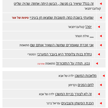
זה בגלל שיאיר בן מנשה , הבשן היתה אחוזה שהיה שליט
קעלעברימבאר
שמעתי בשבת כמה תשובות שמצאו חן בעיניי
טיפות של אור
יפה!
קעלעברימבאר
....
אילת השחר
אני זוכרת שאומרים שמשה השאיר אותם שם
מתואמת
נחלת בנות צלופחד היא בעבר המערבי
הסטורי
נכון. תודה על התזכורת!
מתואמת
אחרונה
מלאכות המשכן
ילדה של אבא
לחם הפנים
נקדימון
זה לא לצורך בניית המשכן
ילדה של אבא
הכנת הפשתן והצבעים
עזריאל ברגר