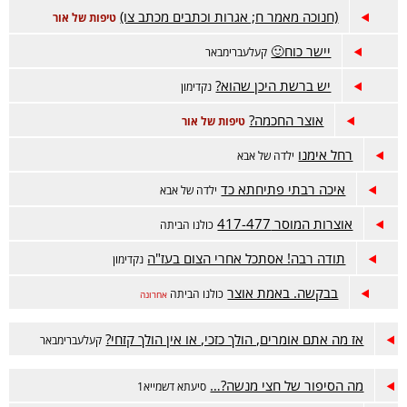
(חנוכה מאמר ח; אגרות וכתבים מכתב צו)
טיפות של אור
יישר כוח🙂
קעלעברימבאר
יש ברשת היכן שהוא?
נקדימון
אוצר החכמה?
טיפות של אור
רחל אימנו
ילדה של אבא
איכה רבתי פתיחתא כד
ילדה של אבא
אוצרות המוסר 417-477
כולנו הביתה
תודה רבה! אסתכל אחרי הצום בעז"ה
נקדימון
בבקשה. באמת אוצר
כולנו הביתה
אחרונה
אז מה אתם אומרים, הולך כזכי, או אין הולך קזחי?
קעלעברימבאר
מה הסיפור של חצי מנשה?…
סיעתא דשמייא1