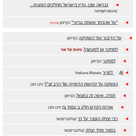
כנראה שכן. עדין בישראל מחלקים הזמנות…
סיעתא דשמייא1
"על אהבתך אשתה גביעי"
נקדימון
אחרונה
על הדיבור ועל השתיקה
נקדימון
למחקר או למעשה?
טיפות של אור
למחקר
נקדימון
AI לפניך
Hakuna.Matata
הפסקה על קדושת הדומייה של הרב זצ"ל
פינג פונג
תודה. איפה זה נמצא?
נקדימון
אורות הקדש חלק ב עמוד צז
פינג פונג
רבי יצחק הוטנר על כך
קעלעברימבאר
בספר פחד יצחק
קעלעברימבאר