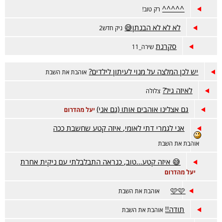
^^^^^
רק טוב!
לא לא לא הבנתן😅
ניק חדש2
סקרנת
שירה_11
יש לכן המלצה על מנוי לעיתון לילדים?
אוהבת את השבת
לאיזה גיל?
צלולה
גם אצלינו אוהבים אותו (גם אני)
יעל מהדרום
אני לגמרי דתי לאומי, איזה קטע שחשבת ככה
אוהבת את השבת
😅 איזה קטע...טוב, כנראה התבלבלתי עם ניקית אחרת
יעל מהדרום
🩷🩷
אוהבת את השבת
תודה!!
אוהבת את השבת