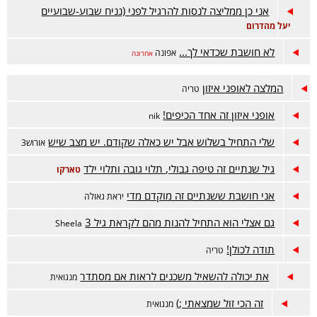
אני כן ממליצה לנסות להרגיל לפני (נניח שבוע-שבועיים
יעל מהדרום
לא חושבת שכדאי לך...
אפונה
אחרונה
המלצה לאופני איזון
טריה
אופני איזון זה אחד הכיפים!
nik
שלי התחיל בשלוש אבל יש כאלה שקודם. יש מצב שיש
אורוש3
גיל שנתיים זה טיפה גבולי, תלוי גובה ותלוי ילד
טארקו
אני חושבת ששנתיים זה מוקדם מדי
יראת גאולה
גם אצלי הוא התחיל להנות מהם לקראת גיל 3
Sheela
תודה לכולן!
טריה
את יכולה להשאיל משכנים לראות אם מסתדר
מנגואית
זה הכי זול שמצאתי ;)
מנגואית