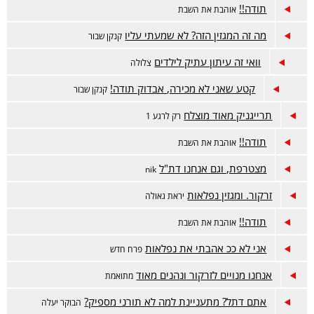
תודה!!
אוהבת את השבת
מה זה המגזין הזה? לא שמעתי עליו
קנקן שבור
וואי זה עיתון עתיק לילדים
צלולה
קטע שאני לא מכירה, אבדוק תודה!
קנקן שבור
תרייגניק מאוד מוצלח
רק לרגע 1
תודה!!
אוהבת את השבת
מצטרפת, וגם אנחנו דת"ל
nik
זרקור. ומגזין נפלאות
יראת גאולה
תודה!!
אוהבת את השבת
אני לא ככ אהבתי את נפלאות
פרח חדש
אנחנו מנויים לזרקור ונהנים מאוד
מתואמת
אתם דתל? מתעניינת למה לא תורני מספיק?
הבוקר יעלה