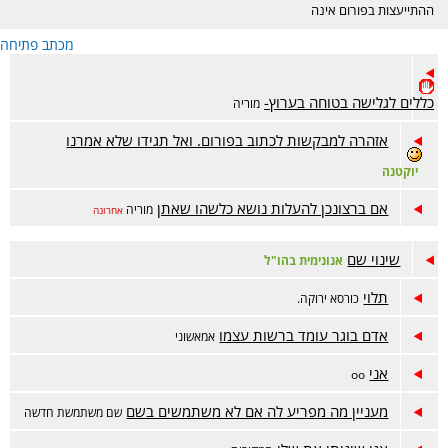
ההתייעצות בפורום אינה
מחליפה ייעוץ רפואי ונעשית
מכתב פתיחה
באחריות המתייעצת בלבד.
הפורום דתי, נא לכבד את
רגשות הגולשות בסגנון
השאלות והתשובות. קישור
כללים לגלישה בטוחה בערוץ-
מוריה
לפורום אמהות הפתוח-
https://www.inn.co.il/Forum/Forum.aspx/f449
אזהרה למבקשות לכתוב בפורום. ואל תגידו שלא אמרנו
יוקטנה
אם ברצונכן להעלות נושא כלשהו שאתן
מוריה
אחרונה
שינוי שם
אנונימית בהו"ל
תלוי
כורסא ירוקה.
אדם בוגר עומד ברשות עצמו
אמאשוני
אני
oo
מעניין מה מפריע לה אם לא משתמשים בשם
שם משתמשת חדשה