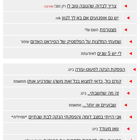
צריך לבדוק שהגובה טוב לו
רק טוב!
אחרונה
יש גם אופנועים אם בא לך לגוון
nik
מצטרפת
השם שלי
שמעתי המלצות על הפלסטיק של הפיראט האדום
שיפור
לי יש 5 שנים
לאיודעתת
הפסקת הנקה לפעוט-עזרה
ביט.
קודם כול, כדאי למצוא בכל זאת משהו שמרגיע אותו
מתואמת
זה מה שחשבתי..
ביט.
שבועיים או יותר...
מתואמת
אני הייתי במצב דומה והפסקתי הנקה לבת שנתיים
*סמיילית*
וואו מעודד
ביט.