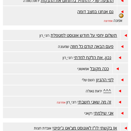
ההצעה שלי, להתחיל בלתחום את ההנקות
יראת גאולה
גם אנחנו במצב דומה
אפונה
אחרונה
תשלום יחסי על חודש אוגוסט למטפלת
רוני_רון
פעם הבאה קודם כל חוזה
שמעונה
נכון, את הלקח למדתי
רוני_רון
ככה מקובל
אמאשוני
לפי ההגיון
השם שלי
^^^
יראת גאולה
זה מה שאני חשבתי
רוני_רון
אחרונה
אני שילמתי
רקאני
אז בקשתי לו"ז לאוגוסט מצ'אט ג'יפיטי
אובדת חצות