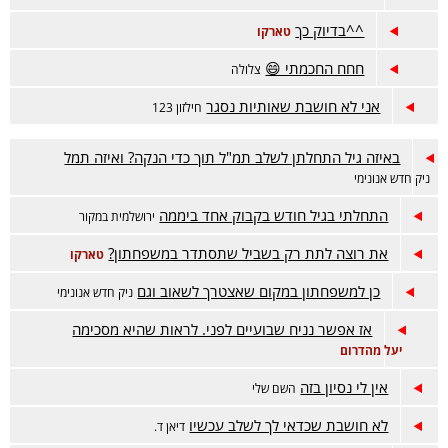
^^בדיוק כך
טארקו
חחח החכמתי 😄
צלולה
אני לא חושבת שאותיות נסגר
חילזון 123
באיזה גיל התחלתן לשלב תמ"ל תוך כדי הנקה? ואיזה תמל
ניק חדש אנונימי
התחלתי בגיל חודש בקבוק אחד ביממה
ירושלמית במקור
את רוצה לתת רק בשביל שתסתדר במשפחתון?
טארקו
כן למשפחתון במקום שאצטרך לשאוב וגם
ניק חדש אנונימי
אז אפשר נניח שבועיים לפני. לראות שהיא מסכימה
יעל מהדרום
אין לי נסיון בזה
השם שלי
לא חושבת שכדאי לך לשלב עכשיו
דיאן ד.