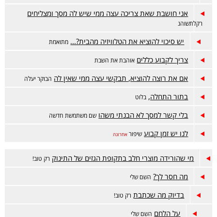
אני חושבת שאת צריכה עצה ממי שיש לה מסך ומצליחים
רקלתשוהנ
יש סיכוי להוציא את הטלוויזיה מהבית?...
מתואמת
צריך לקבוע כללים
אוהבת את השבת
אם את רוצה להוציא, תבקשי עצה ממי שאין לה
הבוקר יעלה
בתור התחלה,
בלוט
בלי קשר למסך לא הבנתי משהו
שם משתמשת חדשה
לנו יש זמן קבוע
שיפור
אחרונה
מי שהורידה מוצרי חלב בתקופת הגזים של התינוק
רק טוב!
מה חסר לך?
השם שלי
בדיוק מה שכתבת
רק טוב!
על הלחם
השם שלי