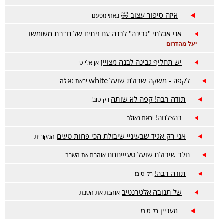
איזה סיפור עצוב 🤣
באתי מפעם
אני אכלתי "גבינה" לבנה עם זיתים של חברת משומשו
יעל מהדרום
יש תחליף גבינה לבנה מצויין
אן אליוט
לקפה - משקה שבולת שועל white
יראת גאולה
תודה רבה! קפה לא שותה
רק טוב!
בהצלחה!
יראת גאולה
אני רק אגיד שבעיניי שיבולת הכי פחות טעים
המקורית
חלב שיבולת שועל טעיייםםם
אוהבת את השבת
תודה רבה!
רק טוב!
של תנובה אלטרנטיב
אוהבת את השבת
מעניין
רק טוב!