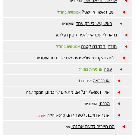
אני שיניתי את שלי
המקורית
שם ראשון או שני?
אנונימית בהו"ל
ראשון,יש לי רק אחד
המקורית
נראה לי שכדאי להפריד בין
רק לרגע 1
תודה, הבהרה קטנה
אנונימית בהו"ל
למה זהקריטי שלא יהיה שם שני בתז
המקורית
עונה
אנונימית בהו"ל
אז כנראה
איזמרגד1
אולי תשאלי רב? אם מתאים לך כמובן
הבוקר יעלה
הבנתי
המקורית
את לא חייבת לספר להם
כורסא ירוקה.
אחרונה
הם חייבים לדעת את זה?
oo