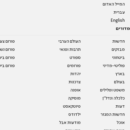
המייל האדום
עברית
English
מדורים
חדשות
העולם הערבי
פורום צע
מבזקים
תרבות ופנאי
פורום נשו
ביטחוני
ספורט
פורום בי
פוליטי-מדיני
פורומים
פורום בי
בארץ
יהדות
בעולם
צרכנות
משפט ופלילים
אופנה
כלכלה ונדל"ן
מוסיקה
דעות
פיוטקאסט
חדשות המגזר
ילדודס
אוכל
מודעות אבל