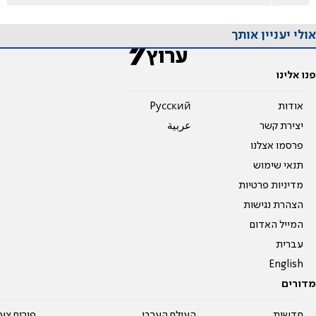
אולי יעניין אותך
פנו אלינו
אודות
Pусский
יצירת קשר
عربية
פרסמו אצלנו
תנאי שימוש
מדיניות פרטיות
הצהרת נגישות
המייל האדום
עברית
English
מדורים
חדשות
העולם הערבי
פורום צע