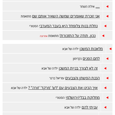
....
אילת השחר
אני זוכרת שאומרים שמשה השאיר אותם שם
מתואמת
נחלת בנות צלופחד היא בעבר המערבי
הסטורי
נכון. תודה על התזכורת!
מתואמת
אחרונה
מלאכות המשכן
ילדה של אבא
לחם הפנים
נקדימון
זה לא לצורך בניית המשכן
ילדה של אבא
הכנת הפשתן והצבעים
עזריאל ברגר
איך הכינו את הצבעים עם 'לש' 'מרקד' 'זורה" ?
ילדה של אבא
מחלוקת בבלי/ירושלמי
הסטורי
עניתי להם
ילדה של אבא