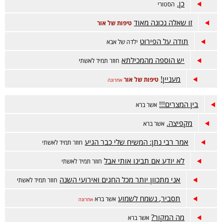
כן.
הסטורי
זו שאלה נכונה מאוד
טיפות של אור
תודה על הפירוט
ילדה של אבא
יש הוספה מהמכילתא
חוזר תמיד לאשתי
מעניין!
טיפות של אור
אחרונה
בין המצרים!!!
אשר ברא
מקפיצה.
אשר ברא
אמר רבי נתן: המשיח שלי כבר הגיע
חוזר תמיד לאשתי
לא יודע אם תבינו אותי אבל
חוזר תמיד לאשתי
אני מתכוון יותר מכל החגים ואירועי השנה
חוזר תמיד לאשתי
תסביר, נשמח לשמוע
אשר ברא
אחרונה
מה המקור?
אשר ברא