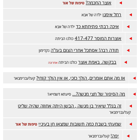
אוצר החכמה?
טיפות של אור
רחל אימנו
ילדה של אבא
איכה רבתי פתיחתא כד
ילדה של אבא
אוצרות המוסר 417-477
כולנו הביתה
תודה רבה! אסתכל אחרי הצום בעז"ה
נקדימון
בבקשה. באמת אוצר
כולנו הביתה
אחרונה
אז מה אתם אומרים, הולך כזכי, או אין הולך קזחי?
קעלעברימבאר
מה הסיפור של חצי מנשה?…
סיעתא דשמייא1
זה בגלל שיאיר בן מנשה , הבשן היתה אחוזה שהיה שליט
קעלעברימבאר
שמעתי בשבת כמה תשובות שמצאו חן בעיניי
טיפות של אור
יפה!
קעלעברימבאר