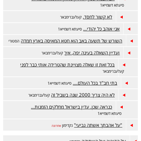
סיעתא דשמייא1
לא קשור לחסד.
קעלעברימבאר
אני אוהב כל יהודי...
סיעתא דשמייא1
השורש של תשעה באב הוא חטא המאיסה בארץ חמדה
הסטורי
ועדיין השאלה בעינה יפה, איך
קעלעברימבאר
בכל זאת זו שאלה מצויינת שהטרידה אותי כבר לפני
קעלעברימבאר
בתי חב"ד בכל העולם….
סיעתא דשמייא1
לא היה צריך 2000 שנה בשביל זה
קעלעברימבאר
כנראה שכן. עדין בישראל מחלקים הזמנות…
סיעתא דשמייא1
"על אהבתך אשתה גביעי"
נקדימון
אחרונה