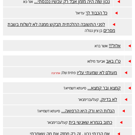
נכון שזה היה מזמן אבל רק עכשיו נכנסתי...
אור-נא
כל הכבוד לך
עדיאל
לפני התשובה ההלכתית תבקש ממנה לא לשלוח בשבת
מסרים
בן ציון גגולה
אלול!!!
אשר ברא
ט"ו באב
אביעד מילוא
מעולם לא שמעתי עליו
פתית שלג
אחרונה
קמצא ובר קמצא...
סיעתא דשמייא1
לא בדיוק.
קעלעברימבאר
הגלות היא ורק היא הרפואה...
סיעתא דשמייא1
כתוב בגמרא שאנשי בית
קעלעברימבאר
אם הבנתי נכון , זה רק מחזק את מה שאמרתי