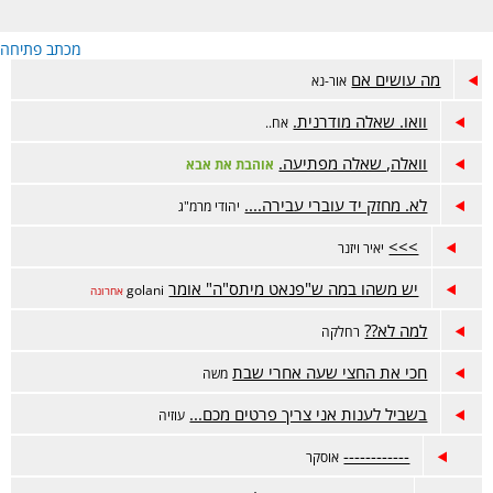
מכתב פתיחה
מה עושים אם
אור-נא
וואו. שאלה מודרנית.
אח..
וואלה, שאלה מפתיעה.
אוהבת את אבא
לא. מחזק יד עוברי עבירה....
יהודי מרמ"ג
>>>
יאיר ויזנר
יש משהו במה ש"פנאט מיתס"ה" אומר
golani
אחרונה
למה לא??
רחלקה
חכי את החצי שעה אחרי שבת
משה
בשביל לענות אני צריך פרטים מכם...
עוזיה
------------
אוסקר