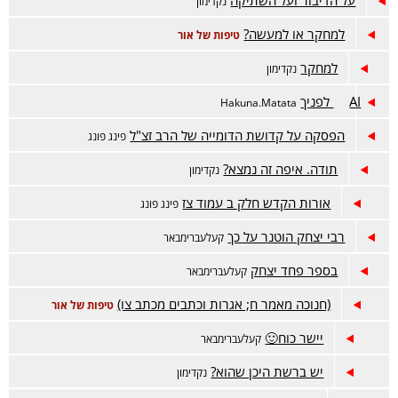
על הדיבור ועל השתיקה
נקדימון
למחקר או למעשה?
טיפות של אור
למחקר
נקדימון
AI לפניך
Hakuna.Matata
הפסקה על קדושת הדומייה של הרב זצ"ל
פינג פונג
תודה. איפה זה נמצא?
נקדימון
אורות הקדש חלק ב עמוד צז
פינג פונג
רבי יצחק הוטנר על כך
קעלעברימבאר
בספר פחד יצחק
קעלעברימבאר
(חנוכה מאמר ח; אגרות וכתבים מכתב צו)
טיפות של אור
יישר כוח🙂
קעלעברימבאר
יש ברשת היכן שהוא?
נקדימון