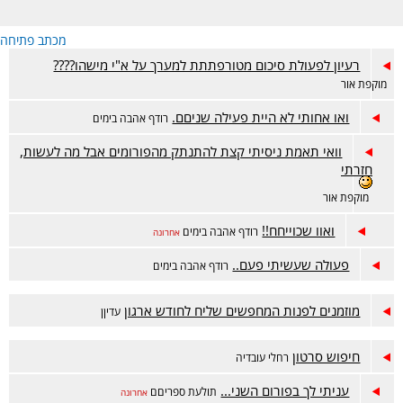
מכתב פתיחה
רעיון לפעולת סיכום מטורפתתת למערך על א"י מישהו????
מוקפת אור
ואו אחותי לא היית פעילה שניםם.
רודף אהבה בימים
וואי תאמת ניסיתי קצת להתנתק מהפורומים אבל מה לעשות,
חזרתי
מוקפת אור
ואוו שכוייחח!!
רודף אהבה בימים
אחרונה
פעולה שעשיתי פעם..
רודף אהבה בימים
מוזמנים לפנות המחפשים שליח לחודש ארגון
עדיןן
חיפוש סרטון
רחלי עובדיה
עניתי לך בפורום השני...
תולעת ספריםם
אחרונה