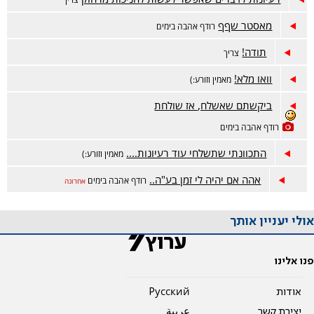
מאסטר שףף
רודף אהבה בימים
תודה!
צריך
וואו מלא!
מאמין וזורע:)
ביקשתם שאשלח, אז שולחת
רודף אהבה בימים
התכוונתי שתשלחי עוד רעיונות....
מאמין וזורע:)
אהה אם יהיה לי זמן בע"ה..
רודף אהבה בימים
אחרונה
אולי יעניין אותך
פנו אלינו
אודות
Pусский
יצירת קשר
عربية