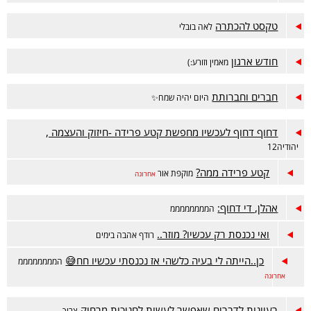
טקסט להכתרה
לאה בובלי
חודש ארגון
מאמין וזורע:)
חברים וחברותת
היום יהיה שמח✨
דחוף דחוף לעכשיו מחפשת קטע פרידה -חיזוק והעצמה ,
יהודיה12
קטע פרידה ממה?
מוקפת אור
אחרונה
אהלן, די דחוף:
הממממממממ
ואי נכנסת רק עכשיו? מוזר..
רודף אהבה בימים
כן..הייתה לי בעיה כלשהי אז נכנסתי עכשיו חח😅
הממממממממ
אחרונה
רעיונות לדברים שאפשר לעשות לחניכות מרחוק
צריך