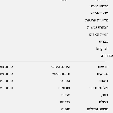
פרסמו אצלנו
תנאי שימוש
מדיניות פרטיות
הצהרת נגישות
המייל האדום
עברית
English
מדורים
חדשות
העולם הערבי
פורום צע
מבזקים
תרבות ופנאי
פורום נשו
ביטחוני
ספורט
פורום בי
פוליטי-מדיני
פורומים
פורום בי
בארץ
יהדות
בעולם
צרכנות
משפט ופלילים
אופנה