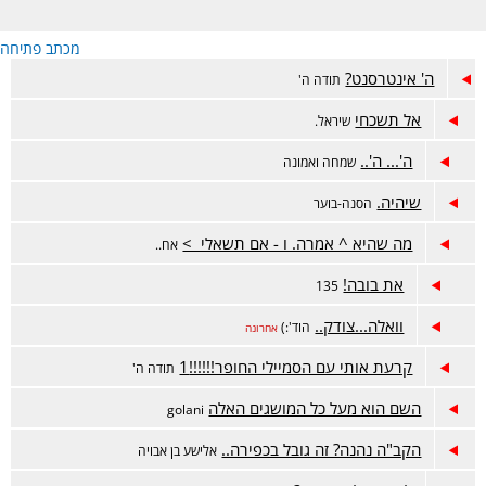
מכתב פתיחה
ה' אינטרסנט?
תודה ה'
אל תשכחי
שיראל.
ה'... ה'..
שמחה ואמונה
שיהיה.
הסנה-בוער
מה שהיא ^ אמרה. ו - אם תשאלי >
אח..
את בובה!
135
וואלה...צודק..
הוד':)
אחרונה
קרעת אותי עם הסמיילי החופר!!!!!!1
תודה ה'
השם הוא מעל כל המושגים האלה
golani
הקב"ה נהנה? זה גובל בכפירה..
אלישע בן אבויה