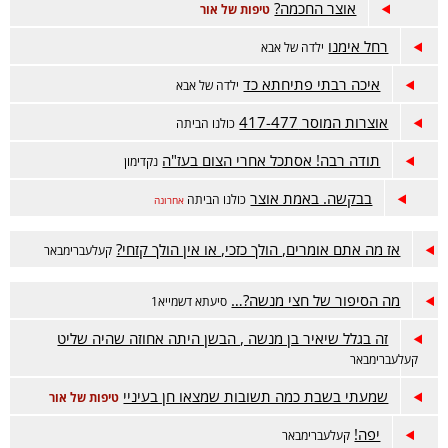
אוצר החכמה?
טיפות של אור
רחל אימנו
ילדה של אבא
איכה רבתי פתיחתא כד
ילדה של אבא
אוצרות המוסר 417-477
כולנו הביתה
תודה רבה! אסתכל אחרי הצום בעז"ה
נקדימון
בבקשה. באמת אוצר
כולנו הביתה
אחרונה
אז מה אתם אומרים, הולך כזכי, או אין הולך קזחי?
קעלעברימבאר
מה הסיפור של חצי מנשה?…
סיעתא דשמייא1
זה בגלל שיאיר בן מנשה , הבשן היתה אחוזה שהיה שליט
קעלעברימבאר
שמעתי בשבת כמה תשובות שמצאו חן בעיניי
טיפות של אור
יפה!
קעלעברימבאר