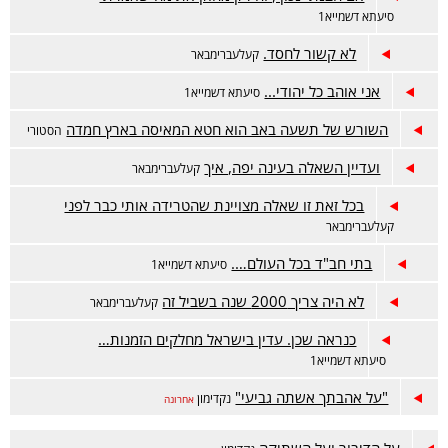
סיעתא דשמייא1
לא קשור לחסד.
קעלעברימבאר
אני אוהב כל יהודי...
סיעתא דשמייא1
השורש של תשעה באב הוא חטא המאיסה בארץ חמדה
הסטורי
ועדיין השאלה בעינה יפה, איך
קעלעברימבאר
בכל זאת זו שאלה מצויינת שהטרידה אותי כבר לפני
קעלעברימבאר
בתי חב"ד בכל העולם….
סיעתא דשמייא1
לא היה צריך 2000 שנה בשביל זה
קעלעברימבאר
כנראה שכן. עדין בישראל מחלקים הזמנות…
סיעתא דשמייא1
"על אהבתך אשתה גביעי"
נקדימון
אחרונה