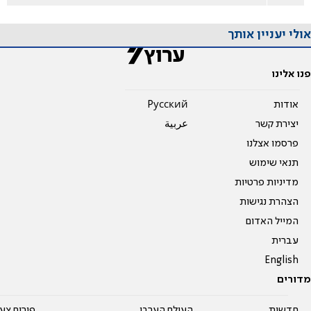
אולי יעניין אותך
פנו אלינו
אודות
Pусский
יצירת קשר
عربية
פרסמו אצלנו
תנאי שימוש
מדיניות פרטיות
הצהרת נגישות
המייל האדום
עברית
English
מדורים
חדשות
העולם הערבי
פורום צע