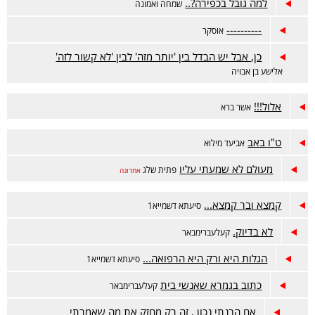
למה גובל בכפירה?..
שמחה ואמונה
----------
אוסקר
כן, אבל יש הבדל בין 'יותר מזה' לבין 'לא קשור לזה'
אלישע בן אבויה
אלול!!!
אשר ברא
ט"ו באב
אביעד מילוא
מעולם לא שמעתי עליו
פתית שלג
אחרונה
קמצא ובר קמצא...
סיעתא דשמייא1
לא בדיוק.
קעלעברימבאר
הגלות היא ורק היא הרפואה...
סיעתא דשמייא1
כתוב בגמרא שאנשי בית
קעלעברימבאר
אם הבנתי נכון , זה רק מחזק את מה שאמרתי