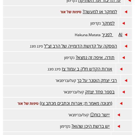
על הדיבור ועל השתיקה
נקדימון
למחקר או למעשה?
טיפות של אור
למחקר
נקדימון
AI לפניך
Hakuna.Matata
הפסקה על קדושת הדומייה של הרב זצ"ל
פינג פונג
תודה. איפה זה נמצא?
נקדימון
אורות הקדש חלק ב עמוד צז
פינג פונג
רבי יצחק הוטנר על כך
קעלעברימבאר
בספר פחד יצחק
קעלעברימבאר
(חנוכה מאמר ח; אגרות וכתבים מכתב צו)
טיפות של אור
יישר כוח🙂
קעלעברימבאר
יש ברשת היכן שהוא?
נקדימון