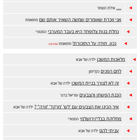
....
אילת השחר
אני זוכרת שאומרים שמשה השאיר אותם שם
מתואמת
נחלת בנות צלופחד היא בעבר המערבי
הסטורי
נכון. תודה על התזכורת!
מתואמת
אחרונה
מלאכות המשכן
ילדה של אבא
לחם הפנים
נקדימון
זה לא לצורך בניית המשכן
ילדה של אבא
הכנת הפשתן והצבעים
עזריאל ברגר
איך הכינו את הצבעים עם 'לש' 'מרקד' 'זורה" ?
ילדה של אבא
מחלוקת בבלי/ירושלמי
הסטורי
עניתי להם
ילדה של אבא