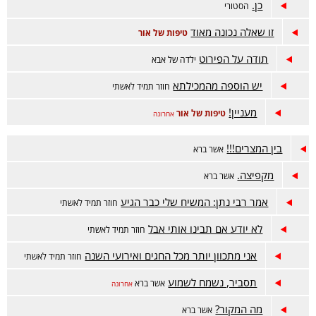
כן.
הסטורי
זו שאלה נכונה מאוד
טיפות של אור
תודה על הפירוט
ילדה של אבא
יש הוספה מהמכילתא
חוזר תמיד לאשתי
מעניין!
טיפות של אור
אחרונה
בין המצרים!!!
אשר ברא
מקפיצה.
אשר ברא
אמר רבי נתן: המשיח שלי כבר הגיע
חוזר תמיד לאשתי
לא יודע אם תבינו אותי אבל
חוזר תמיד לאשתי
אני מתכוון יותר מכל החגים ואירועי השנה
חוזר תמיד לאשתי
תסביר, נשמח לשמוע
אשר ברא
אחרונה
מה המקור?
אשר ברא