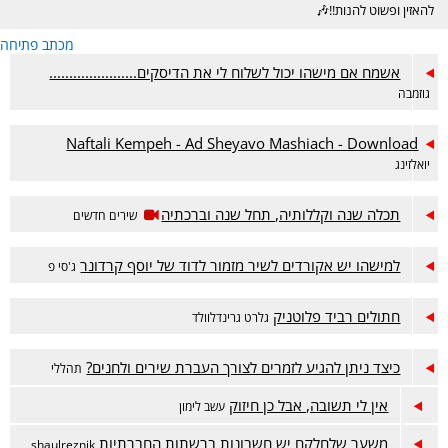
להאזין ופשוט להנות!!🎶
מכתב פתיחה
אשמח אם מישהו יכול לשלוח לי את הדיסקים......................
גוזמבה
Naftali Kempeh - Ad Sheyavo Mashiach - Download
יואלזינג
תכלה שנה וקללותיה, תחל שנה וברכתיה
שירים חדשים
למישהו יש אקורדים לשיר מזמור לדוד של יוסף קרדונר
ג'סי פ
חתולים רביד פלוטניק
גלרט גרינדלוולד
כיצד ניתן להגיע לזמרים לצורך העברת שירים ולחנים?
תהללי
אין לי תשובה, אבל כן חיזוק
עשב לימון
משער שלחלקם יש חשבונות ברשתות החברתיות
shaulreznik