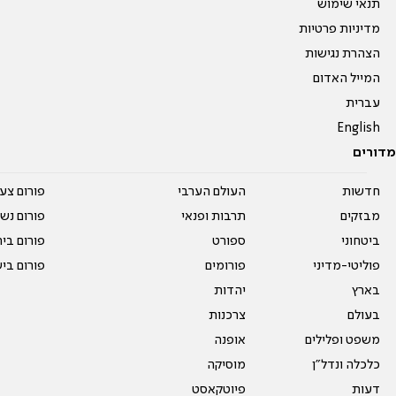
תנאי שימוש
מדיניות פרטיות
הצהרת נגישות
המייל האדום
עברית
English
מדורים
חדשות
העולם הערבי
פורום צע
מבזקים
תרבות ופנאי
פורום נשו
ביטחוני
ספורט
פורום בי
פוליטי-מדיני
פורומים
פורום בי
בארץ
יהדות
בעולם
צרכנות
משפט ופלילים
אופנה
כלכלה ונדל"ן
מוסיקה
דעות
פיוטקאסט