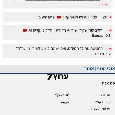
אחרונה
20 שנה לגירוש מגוש קטיף
שירים חדשים
"הלב שלי שלך" (שיר AI מקורי) | הקליפ (קליפ AI)
Bamutar.O.S
מחפשת את כל המילים, ואם יש גם ביצוע לשיר "מוישל'ה"
עדי דוד דסברג
אולי יעניין אותך
פנו אלינו
אודות
Pусский
יצירת קשר
عربية
פרסמו אצלנו