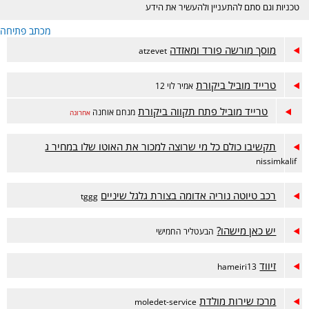
טכניות וגם סתם להתעניין ולהעשיר את הידע
מכתב פתיחה
מוסך מורשה פורד ומאזדה
atzevet
טרייד מוביל ביקורת
אמיר לוי 12
טרייד מוביל פתח תקווה ביקורת
מנחם אוחנה
אחרונה
תקשיבו כולם כל מי שרוצה למכור את האוטו שלו במחיר ג
nissimkalif
רכב טיוטה נוריה אדומה בצורת גלגל שיניים
tggg
יש כאן מישהו?
הבעטליר החמישי
זיווד
hameiri13
מרכז שירות מולדת
moledet-service