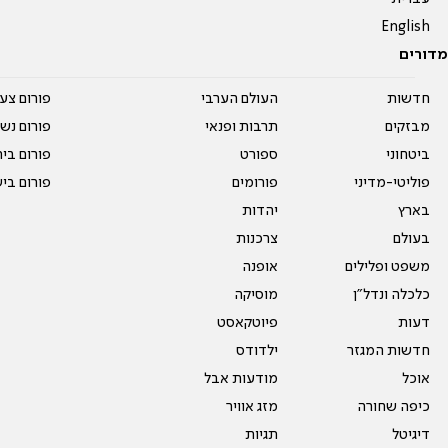
English
מדורים
חדשות
העולם הערבי
פורום צע
מבזקים
תרבות ופנאי
פורום נשו
ביטחוני
ספורט
פורום בי
פוליטי-מדיני
פורומים
פורום בי
בארץ
יהדות
בעולם
צרכנות
משפט ופלילים
אופנה
כלכלה ונדל"ן
מוסיקה
דעות
פיוטקאסט
חדשות המגזר
ילדודס
אוכל
מודעות אבל
כיפה שחורה
מזג אוויר
דיגיטל
תגיות