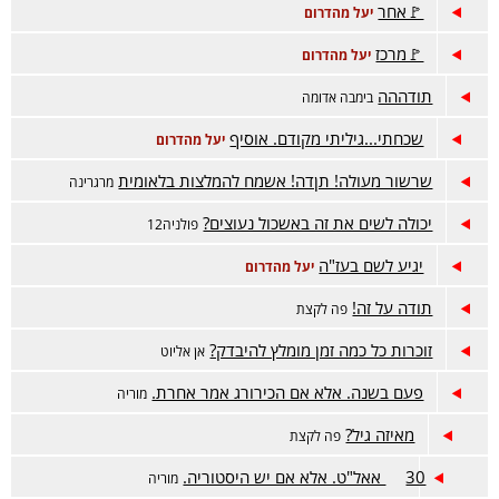
🚩אחר
יעל מהדרום
🚩מרכז
יעל מהדרום
תודההה
בימבה אדומה
שכחתי...גיליתי מקודם. אוסיף
יעל מהדרום
שרשור מעולה! תןדה! אשמח להמלצות בלאומית
מרגרינה
יכולה לשים את זה באשכול נעוצים?
פולניה12
יגיע לשם בעז"ה
יעל מהדרום
תודה על זה!
פה לקצת
זוכרות כל כמה זמן מומלץ להיבדק?
אן אליוט
פעם בשנה. אלא אם הכירורג אמר אחרת.
מוריה
מאיזה גיל?
פה לקצת
30 אאל"ט. אלא אם יש היסטוריה.
מוריה