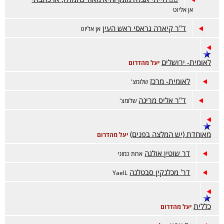
אן אליוט
ד"ר קיארה גראסי ראש העין
אן אליוט
לאומית- ירושלים
יעל מהדרום
לאומית- מרכז
שלומצ'
ד"ר אליס מרינה
שלומצ'
מאוחדת (יש המלצה בפנים)
יעל מהדרום
דר שוטין אולגה
אחת כמוני
דר' מכלנקין סבטלנה
YaelL
כללית
יעל מהדרום