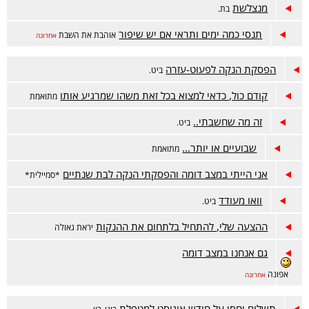
מנצלשת
בת.
תנסי כמה ימים ותראי אם יש שיפור
אוהבת את השבת
אחרונה
הפסקת הנקה לפעוט-עזרה
ביט.
קודם כול, כדאי למצוא בכל זאת משהו שמרגיע אותו
מתואמת
זה מה שחשבתי..
ביט.
שבועיים או יותר...
מתואמת
אני הייתי במצב דומה והפסקתי הנקה לבת שנתיים
*סמיילית*
וואו מעודד
ביט.
ההצעה שלי, להתחיל בלתחום את ההנקות
יראת גאולה
גם אנחנו במצב דומה
אפונה
אחרונה
תשלום יחסי על חודש אוגוסט למטפלת