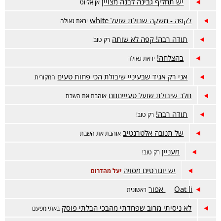
יש תחליף גבינה לבנה מצויין
אן אליוט
לקפה - משקה שבולת שועל white
יראת גאולה
תודה רבה! קפה לא שותה
רק טוב!
בהצלחה!
יראת גאולה
אני רק אגיד שבעיניי שיבולת הכי פחות טעים
המקורית
חלב שיבולת שועל טעיייםםם
אוהבת את השבת
תודה רבה!
רק טוב!
של תנובה אלטרנטיב
אוהבת את השבת
מעניין
רק טוב!
יש יוגורטים מסויה
יעל מהדרום
Oat li אפור
ראשונית
לא ניסיתי מרוב שפחדתי מהבכי הבלתי פוסק
באתי מפעם