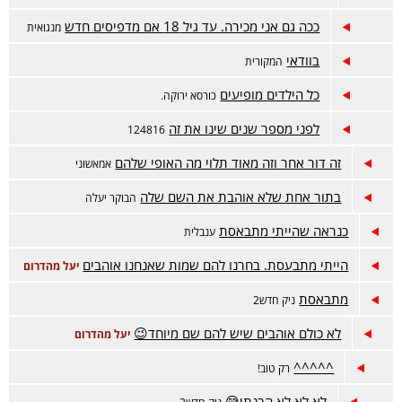
ככה גם אני מכירה. עד גיל 18 אם מדפיסים חדש
מנגואית
בוודאי
המקורית
כל הילדים מופיעים
כורסא ירוקה.
לפני מספר שנים שינו את זה
124816
זה דור אחר וזה מאוד תלוי מה האופי שלהם
אמאשוני
בתור אחת שלא אוהבת את השם שלה
הבוקר יעלה
כנראה שהייתי מתבאסת
ענבלית
הייתי מתבעסת. בחרנו להם שמות שאנחנו אוהבים
יעל מהדרום
מתבאסת
ניק חדש2
לא כולם אוהבים שיש להם שם מיוחד😉
יעל מהדרום
^^^^^
רק טוב!
לא לא לא הבנתן😅