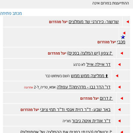
ההתייעצות בפורום אינה
מחליפה ייעוץ רפואי ונעשית
מכתב פתיחה
באחריות המתייעצת בלבד.
הפורום דתי, נא לכבד את
שרשור- כירורגי שד מומלצים
יעל מהדרום
רגשות הגולשות בסגנון
השאלות והתשובות. קישור
לפורום אמהות הפתוח-
https://www.inn.co.il/Forum/Forum.aspx/f449
מכבי
יעל מהדרום
🚩צפון (יש המלצה בפנים)
יעל מהדרום
דר איילה אייל
לא כרגע
⬆️ ממליצה ממש ממש
השם בשימוש כבר
דר' הדר נבו - מדהימה!! עפולה
אמא_טריה_ל-2
אחרונה
🚩דרום
יעל מהדרום
באר שבע- ד"ר רוית אגסי וד"ר תמי ציוני
יעל מהדרום
ד"ר אודית איטה גיבור
מוריה
🚩ירושלים (הכנתי בפנים את ההמלצה של אחתפלוס)