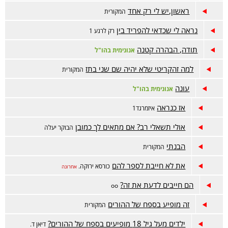
ראשון,יש לי רק אחד
המקורית
נראה לי שכדאי להפריד בין
רק לרגע 1
תודה, הבהרה קטנה
אנונימית בהו"ל
למה זהקריטי שלא יהיה שם שני בתז
המקורית
עונה
אנונימית בהו"ל
אז כנראה
איזמרגד1
אולי תשאלי רב? אם מתאים לך כמובן
הבוקר יעלה
הבנתי
המקורית
את לא חייבת לספר להם
כורסא ירוקה.
אחרונה
הם חייבים לדעת את זה?
oo
זה מופיע בספח של ההורים
המקורית
ילדים מעל גיל 18 מופיעים בספח של ההורים?
דיאן ד.