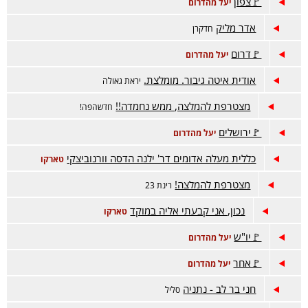
🚩צפון
יעל מהדרום
אדר מליק
חדקרן
🚩דרום
יעל מהדרום
אודית איטה גיבור. מומלצת.
יראת גאולה
מצטרפת להמלצה, ממש נחמדה!!
חדשהפה!
🚩ירושלים
יעל מהדרום
כללית מעלה אדומים דר' ילנה הדסה וורנוביצקי
טארקו
מצטרפת להמלצה!
רינת 23
נכון, אני קבעתי אליה במוקד
טארקו
🚩יו"ש
יעל מהדרום
🚩אחר
יעל מהדרום
חני בר לב - נתניה
סליל