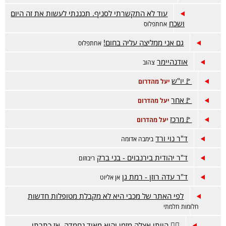
עוד לא התקשרתי לסניף. תכננתי לעשות את זה היום
ושכח
אחתפלוס
גם אני ממליצה עליה בחום!
אחתפלוס
אודנהיימר
צהוב
🚩יו"ש
יעל מהדרום
🚩אחר
יעל מהדרום
🚩מרכז
יעל מהדרום
ד"ר נוי ורד
בימבה אדומה
ד"ר יהודית בירנבוים - בני ברק
ריבוזום
ד"ר עדה רוזן - רמת גן
אן אליוט
לפי האתר של מכבי היא לא מקבלת מטופלות חדשות
חלומות חלמתי
🤷‍♀️ הייתי אצלה מזמן והיא מאוד נחמדה, אז כתבתי