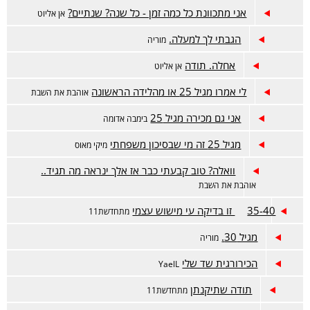
אני מתכוונת כל כמה זמן - כל שנה? שנתיים?
אן אליוט
הגבתי לך למעלה.
מוריה
אחלה. תודה
אן אליוט
לי אמרו מגיל 25 או מהלידה הראשונה
אוהבת את השבת
אני גם מכירה מגיל 25
בימבה אדומה
מגיל 25 זה מי שבסיכון משפחתי
מיקי מאוס
וואלה? טוב קבעתי כבר אז אלך ינראה מה תגיד..
אוהבת את השבת
35-40 זו בדיקה עי מישוש עצמי
מתחדשת11
מגיל 30.
מוריה
הכירורגית שד שלי
YaelL
תודה שתיקנתן
מתחדשת11