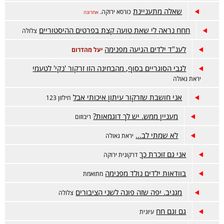
שאלה מתעניינת
כורסא ירוקה.
אחרונה
חחח נראה לי שאת טועה קצת בפרטים ההיסטוריים
צלולה
לענ"ד ילדים הגיעה מפנימה
יעל מהדרום
לגבי הסוגריים בסוף, מהבחינה הזו זרקור 'נקי' לטעמי
יראת גאולה
אני חושבת שזרקור עיתון איכותי אבל
חילזון 123
מעניין ממש. יש לך דוגמאות?
ריבוזום
לא שמתי לב...
יראת גאולה
אני גם זוכרת כך
דרקונית ירוקה
בוודאות ילדים נולד מפנימה
מתואמת
מגניב. יפה שזה פונה לשני הציבורים
צלולה
גם וגם חח
עיונית