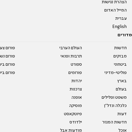
הצהרת נגישות
המייל האדום
עברית
English
מדורים
חדשות
העולם הערבי
פורום צע
מבזקים
תרבות ופנאי
פורום נשו
ביטחוני
ספורט
פורום בי
פוליטי-מדיני
פורומים
פורום בי
בארץ
יהדות
בעולם
צרכנות
משפט ופלילים
אופנה
כלכלה ונדל"ן
מוסיקה
דעות
פיוטקאסט
חדשות המגזר
ילדודס
אוכל
מודעות אבל