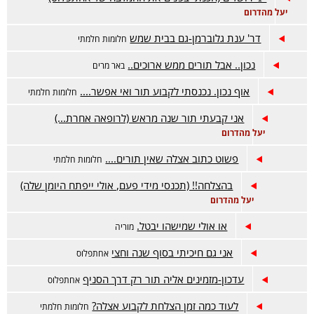
יעל מהדרום
דר' ענת גלוברמן-גם בבית שמש
חלומות חלמתי
נכון.. אבל תורים ממש ארוכים..
באר מרים
אוף נכון. נכנסתי לקבוע תור ואי אפשר....
חלומות חלמתי
אני קבעתי תור שנה מראש (לרופאה אחרת...)
יעל מהדרום
פשוט כתוב אצלה שאין תורים....
חלומות חלמתי
בהצלחה!! (תכנסי מידי פעם, אולי ייפתח היומן שלה)
יעל מהדרום
או אולי שמישהו יבטל.
מוריה
אני גם חיכיתי בסוף שנה וחצי
אחתפלוס
עדכון-מזמינים אליה תור רק דרך הסניף
אחתפלוס
לעוד כמה זמן הצלחת לקבוע אצלה?
חלומות חלמתי