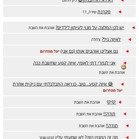
ניק חדש2
סקרנת
שירה_11
יש לכן המלצה על מנוי לעיתון לילדים?
אוהבת את השבת
לאיזה גיל?
צלולה
גם אצלינו אוהבים אותו (גם אני)
יעל מהדרום
אני לגמרי דתי לאומי, איזה קטע שחשבת ככה
אוהבת את השבת
😅 איזה קטע...טוב, כנראה התבלבלתי עם ניקית אחרת
יעל מהדרום
🩷🩷
אוהבת את השבת
תודה!!
אוהבת את השבת
תודה!!
אוהבת את השבת
מה זה המגזין הזה? לא שמעתי עליו
קנקן שבור