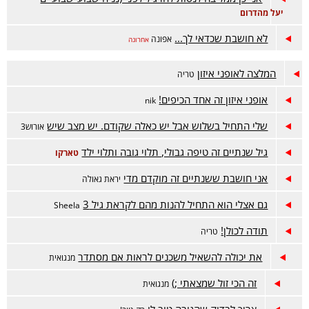
יעל מהדרום
לא חושבת שכדאי לך...
אפונה
אחרונה
המלצה לאופני איזון
טריה
אופני איזון זה אחד הכיפים!
nik
שלי התחיל בשלוש אבל יש כאלה שקודם. יש מצב שיש
אורוש3
גיל שנתיים זה טיפה גבולי, תלוי גובה ותלוי ילד
טארקו
אני חושבת ששנתיים זה מוקדם מדי
יראת גאולה
גם אצלי הוא התחיל להנות מהם לקראת גיל 3
Sheela
תודה לכולן!
טריה
את יכולה להשאיל משכנים לראות אם מסתדר
מנגואית
זה הכי זול שמצאתי ;)
מנגואית