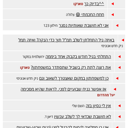
^^בדיוק כך
טארקו
חחח החכמתי 😄
צלולה
אני לא חושבת שאותיות נסגר
חילזון 123
באיזה גיל התחלתן לשלב תמ"ל תוך כדי הנקה? ואיזה תמל
ניק חדש אנונימי
התחלתי בגיל חודש בקבוק אחד ביממה
ירושלמית במקור
את רוצה לתת רק בשביל שתסתדר במשפחתון?
טארקו
כן למשפחתון במקום שאצטרך לשאוב וגם
ניק חדש אנונימי
אז אפשר נניח שבועיים לפני. לראות שהיא מסכימה
יעל מהדרום
אין לי נסיון בזה
השם שלי
לא חושבת שכדאי לך לשלב עכשיו
דיאן ד.
אני כן ממליצה לנסות להרגיל לפני (נניח שבוע-שבועיים