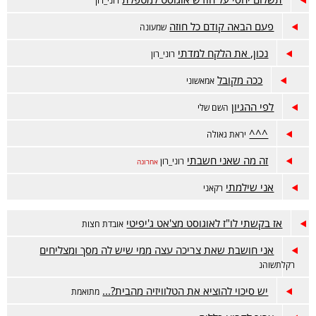
רוני_רון
פעם הבאה קודם כל חוזה
שמעונה
נכון, את הלקח למדתי
רוני_רון
ככה מקובל
אמאשוני
לפי ההגיון
השם שלי
^^^
יראת גאולה
זה מה שאני חשבתי
רוני_רון
אחרונה
אני שילמתי
רקאני
אז בקשתי לו"ז לאוגוסט מצ'אט ג'יפיטי
אובדת חצות
אני חושבת שאת צריכה עצה ממי שיש לה מסך ומצליחים
רקלתשוהנ
יש סיכוי להוציא את הטלוויזיה מהבית?...
מתואמת