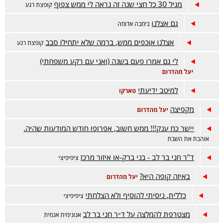
מגיל 30 כל חצי שנה זה נראה לי ממש צפוף
קופצת רגע
גם אצלנו
בימבה אדומה
אצלנו אוכפים ממש, ברמה שלא יתחילו סבב
קופצת רגע
לי גם אמרו פעם בשנה (ואני עם רקע משפחתי)
יעל מהדרום
למיטב ידיעתי
טארקו
מקפיצה
יעל מהדרום
יישר כח ענק!!! ממש חשוב, אפרופו חודש המודעות שהיה.
אוהבת את השבת
ד"ר חני בר לב - בני ברק-או איזור מרכז
ציפיפיצי
באיזה קופה היא?
יעל מהדרום
כללית, ניסיתי להוסיף ולא הצלחתי
ציפיפיצי
מצטרפת להמלצה על ד״ר חני בר לב
אנונימית אנמית