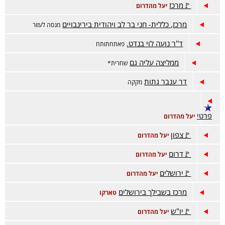
🚩מרכז
יעל מהדרום
מרכז, כללית- חני בר לב ויהודית בירינבויים
מנסה לעזור
ד''ר נועה לוי בנדט.
פאתחתותח
ממליצה עליה גם
שחרית*
דר ענבר גתות
מקקה
פרטי
יעל מהדרום
🚩צפון
יעל מהדרום
🚩דרום
יעל מהדרום
🚩ירושלים
יעל מהדרום
מרכז בשבילך בירושלים
טארקו
🚩יו"ש
יעל מהדרום