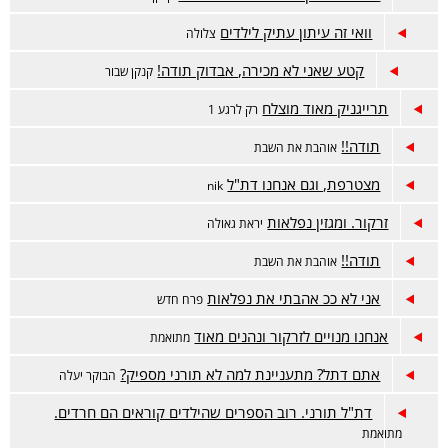
וואי זה עיתון עתיק לילדים
צלולה
קטע שאני לא מכירה, אבדוק תודה!
קנקן שבור
תרייגניק מאוד מוצלח
רק לרגע 1
תודה!!
אוהבת את השבת
מצטרפת, וגם אנחנו דת"ל
nik
זרקור. ומגזין נפלאות
יראת גאולה
תודה!!
אוהבת את השבת
אני לא ככ אהבתי את נפלאות
פרח חדש
אנחנו מנויים לזרקור ונהנים מאוד
מתואמת
אתם דתל? מתעניינת למה לא תורני מספיק?
הבוקר יעלה
דת"ל תורני. רוב הספרים שהילדים קוראים הם חרדים.
מתואמת