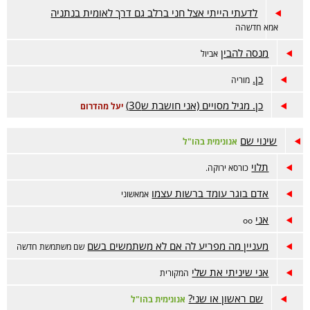
לדעתי הייתי אצל חני ברלב גם דרך לאומית בנתניה
אמא חדשהה
מנסה להבין
אביול
כן.
מוריה
כן. מגיל מסויים (אני חושבת ש30)
יעל מהדרום
שינוי שם
אנונימית בהו"ל
תלוי
כורסא ירוקה.
אדם בוגר עומד ברשות עצמו
אמאשוני
אני
oo
מעניין מה מפריע לה אם לא משתמשים בשם
שם משתמשת חדשה
אני שיניתי את שלי
המקורית
שם ראשון או שני?
אנונימית בהו"ל