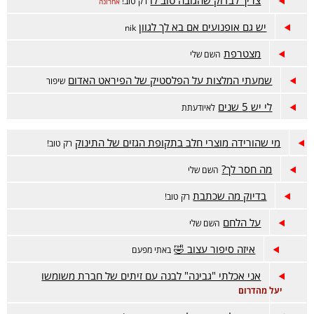
צריך לבדוק שהגובה טוב לו
רק טוב!
אחרונה
יש גם אופנועים אם בא לך לגוון
nik
מצטרפת
השם שלי
שמעתי המלצות על הפלסטיק של הפיראט האדום
שיפור
לי יש 5 שנים
לאיודעתת
מי שהורידה מוצרי חלב בתקופת הגזים של התינוק
רק טוב!
מה חסר לך?
השם שלי
בדיוק מה שכתבת
רק טוב!
על הלחם
השם שלי
איזה סיפור עצוב 🤣
באתי מפעם
אני אכלתי "גבינה" לבנה עם זיתים של חברת משומשו
יעל מהדרום