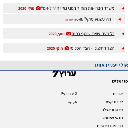
משרד הבריאות מזהיר מפני נזקי ה"רול-אפ"
מוקי_2020
מה נשמע מוקי?
advfb
אחרונה
כל פעם שאני שוטף כפית
מוקי_2020
הצד החיצוני - הצד הפנימי
מוקי_2020
אולי יעניין אותך
פנו אלינו
אודות
Pусский
יצירת קשר
عربية
פרסמו אצלנו
תנאי שימוש
מדיניות פרטיות