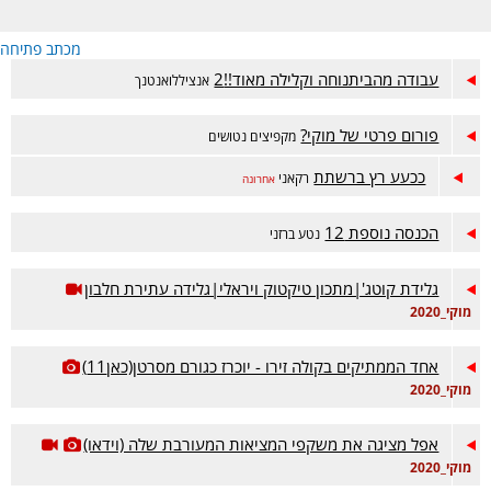
מכתב פתיחה
עבודה מהביתנוחה וקלילה מאוד!!2
אנציללואנטנך
פורום פרטי של מוקי?
מקפיצים נטושים
ככעע רץ ברשתת
רקאני
אחרונה
הכנסה נוספת 12
נטע ברזני
גלידת קוטג'|מתכון טיקטוק ויראלי|גלידה עתירת חלבון
מוקי_2020
אחד הממתיקים בקולה זירו - יוכרז כגורם מסרטן(כאן11)
מוקי_2020
אפל מציגה את משקפי המציאות המעורבת שלה (וידאו)
מוקי_2020