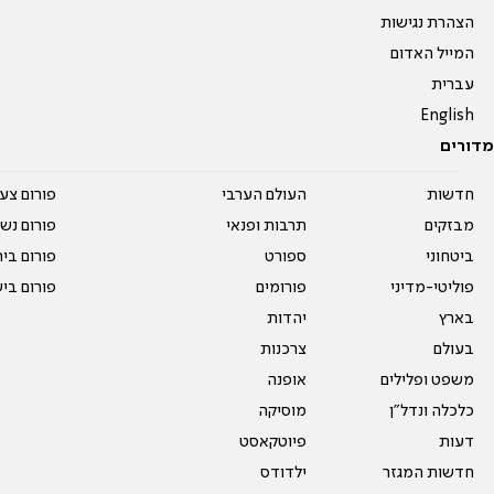
הצהרת נגישות
המייל האדום
עברית
English
מדורים
חדשות
העולם הערבי
פורום צע
מבזקים
תרבות ופנאי
פורום נשו
ביטחוני
ספורט
פורום בי
פוליטי-מדיני
פורומים
פורום בי
בארץ
יהדות
בעולם
צרכנות
משפט ופלילים
אופנה
כלכלה ונדל"ן
מוסיקה
דעות
פיוטקאסט
חדשות המגזר
ילדודס