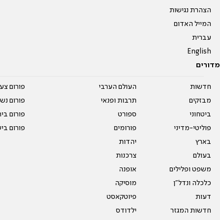
הצהרת נגישות
המייל האדום
עברית
English
מדורים
חדשות
העולם הערבי
פורום צע
מבזקים
תרבות ופנאי
פורום נשו
ביטחוני
ספורט
פורום בי
פוליטי-מדיני
פורומים
פורום בי
בארץ
יהדות
בעולם
צרכנות
משפט ופלילים
אופנה
כלכלה ונדל"ן
מוסיקה
דעות
פיוטקאסט
חדשות המגזר
ילדודס