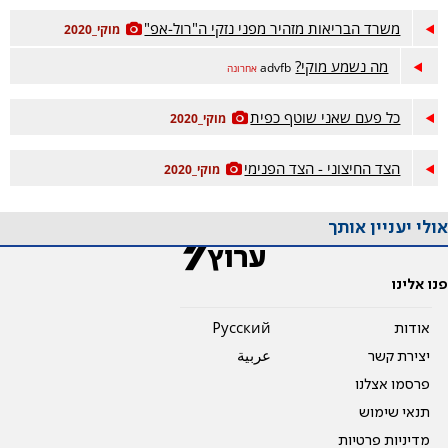
משרד הבריאות מזהיר מפני נזקי ה"רול-אפ"
מוקי_2020
מה נשמע מוקי?
advfb
אחרונה
כל פעם שאני שוטף כפית
מוקי_2020
הצד החיצוני - הצד הפנימי
מוקי_2020
אולי יעניין אותך
פנו אלינו
אודות
Pусский
יצירת קשר
عربية
פרסמו אצלנו
תנאי שימוש
מדיניות פרטיות