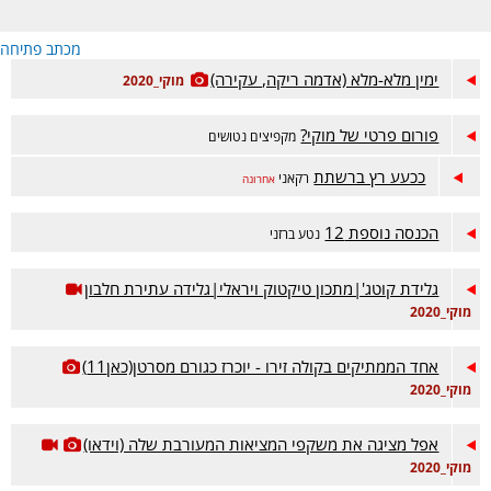
מכתב פתיחה
ימין מלא-מלא (אדמה ריקה, עקירה)
מוקי_2020
פורום פרטי של מוקי?
מקפיצים נטושים
ככעע רץ ברשתת
רקאני
אחרונה
הכנסה נוספת 12
נטע ברזני
גלידת קוטג'|מתכון טיקטוק ויראלי|גלידה עתירת חלבון
מוקי_2020
אחד הממתיקים בקולה זירו - יוכרז כגורם מסרטן(כאן11)
מוקי_2020
אפל מציגה את משקפי המציאות המעורבת שלה (וידאו)
מוקי_2020