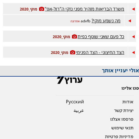
משרד הבריאות מזהיר מפני נזקי ה"רול-אפ"
מוקי_2020
מה נשמע מוקי?
advfb
אחרונה
כל פעם שאני שוטף כפית
מוקי_2020
הצד החיצוני - הצד הפנימי
מוקי_2020
אולי יעניין אותך
פנו אלינו
אודות
Pусский
יצירת קשר
عربية
פרסמו אצלנו
תנאי שימוש
מדיניות פרטיות