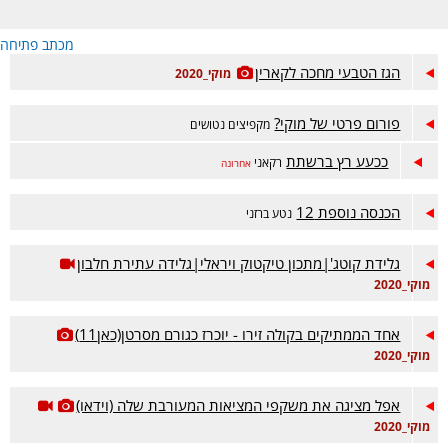
מכתב פתיחה
הגז הטבעי מחכה לקארין
מוקי_2020
פורום פרטי של מוקי?
מקפיצים נטושים
ככעע רץ ברשתת
רקאני
אחרונה
הכנסה נוספת 12
נטע ברזני
גלידת קוטג'|מתכון טיקטוק ויראלי|גלידה עתירת חלבון
מוקי_2020
אחד הממתיקים בקולה זירו - יוכרז כגורם מסרטן(כאן11)
מוקי_2020
אפל מציגה את משקפי המציאות המעורבת שלה (וידאו)
מוקי_2020