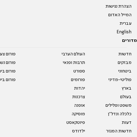
הצהרת נגישות
המייל האדום
עברית
English
מדורים
חדשות
העולם הערבי
פורום צע
מבזקים
תרבות ופנאי
פורום נשו
ביטחוני
ספורט
פורום בי
פוליטי-מדיני
פורומים
פורום בי
בארץ
יהדות
בעולם
צרכנות
משפט ופלילים
אופנה
כלכלה ונדל"ן
מוסיקה
דעות
פיוטקאסט
חדשות המגזר
ילדודס