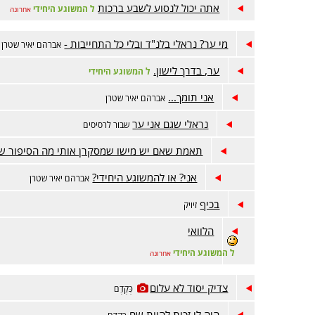
אתה יכול לנסוע לשבע ברכות
ל המשוגע היחידי
אחרונה
מי ער? נראלי בלנ"ד ובלי כל התחייבות -
אברהם יאיר שטרן
ער, בדרך לישון.
ל המשוגע היחידי
אני תומך...
אברהם יאיר שטרן
נראלי שגם אני ער
שבור לרסיסים
תאמת שאם יש מישו שמסקרן אותי מה הסיפור של
אני? או להמשוגע היחידי?
אברהם יאיר שטרן
בכיף
זיויק
הלוואי
ל המשוגע היחידי
אחרונה
צדיק יסוד לא עלום
כְּקֶדֶם
היה לי זכות להיות שם
כְּקֶדֶם