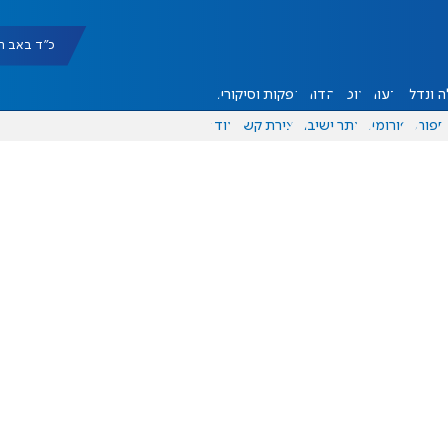
כ"ד באב תשפ"ו |
 ונדל"ן
דעות
אוכל
יהדות
הפקות וסיקורים
ספורט
פורומים
אתר ישיבה
יצירת קשר
עוד