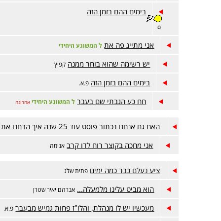
בימים ההם בזמן הזה
ꭥ
אני מתייג פה את
ל המשוגע היחידי
יש רשימה שהוא בוחר ממנה
קפיץ
בימים ההם בזמן הזה
פ.א.
חח כע הגבתי שם בעבר
ל המשוגע היחידי
אחרונה
האם גם אנחנו נכתוב פוסט עוד 25 שנה איך הדחנו את
אני מחכה בקוצר רוח לדו קרב
אנימה
ציע נעלם כבר כמה ימים
פתית שלג
הוא מביט עלינו מלמעלה...
אברהם יאיר שטרן
מעכשיו יש לו מנהלת, והלו"ז פחות גמיש מבעבר
פ.א.