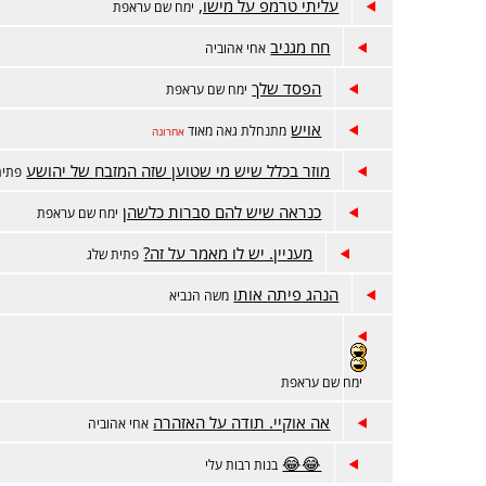
עליתי טרמפ על מישו,
ימח שם עראפת
חח מגניב
אחי אהוביה
הפסד שלך
ימח שם עראפת
אויש
מתנחלת גאה מאוד
אחרונה
מוזר בכלל שיש מי שטוען שזה המזבח של יהושע
פתית
כנראה שיש להם סברות כלשהן
ימח שם עראפת
מעניין. יש לו מאמר על זה?
פתית שלג
הנהג פיתה אותו
משה הנביא
ימח שם עראפת
אה אוקיי. תודה על האזהרה
אחי אהוביה
😂😂
בנות רבות עלי