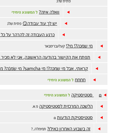
פתית שלג
וואלה איזה?
ל המשוגע היחידי
יש לך עוד עבודה😏
פתית שלג
כרגע העבודה זה להרהר על כל
מי שמכה?! מי?!
קעלעברימבאר
תפתח את הקישור בהודעה הראשונה, אני לא מכיר א
קראתי. אבל מי שמכה?! מי samcha? מי שׂמכֿה? מי שמך?
חחחח
ל המשוגע היחידי
ꭥ סטטיסטיקה
ל המשוגע היחידי
הלשכה המרכזית לסטטיסטיקה
פ.א.
סטטיסטיקת הודעות
ꭥ
זה בשבוע האחרון כאילו?
תמימלה..?