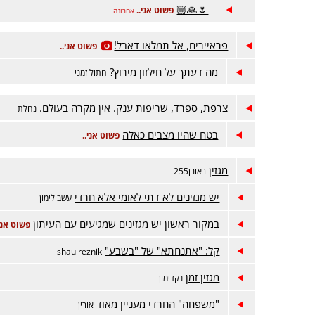
🌷🙏🏼
פשוט אני..
אחרונה
פראיירים, אל תמלאו דאבל!
פשוט אני..
מה דעתך על חילזון מירוץ?
חתול זמני
צרפת, ספרד, שריפות ענק. אין מקרה בעולם.
נחלת
בטח שהיו מצבים כאלה
פשוט אני..
מגזין
ראובן255
יש מגזינים לא דתי לאומי אלא חרדי
עשב לימון
במקור ראשון יש מגזינים שמגיעים עם העיתון
פשוט אני.
קל: "אתנחתא" של "בשבע"
shaulreznik
מגזין זמן
נקדימון
"משפחה" החרדי מעניין מאוד
אורין