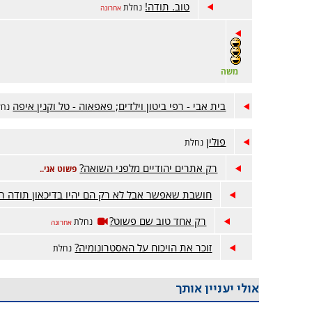
טוב. תודה!
נחלת
אחרונה
משה
בית אבי - רפי ביטון וילדים; פאפאוה - טל וקנין איפה
נחל
פולין
נחלת
רק אתרים יהודיים מלפני השואה?
פשוט אני..
חושבת שאפשר אבל לא רק הם יהיו בדיכאון תודה ר
רק אחד טוב שם פשוט?
נחלת
אחרונה
זוכר את הויכוח על האסטרונומיה?
נחלת
אולי יעניין אותך