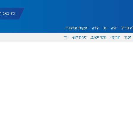
כ"ג באב תשפ"ו |
 ונדל"ן
דעות
אוכל
יהדות
הפקות וסיקורים
ספורט
פורומים
אתר ישיבה
יצירת קשר
עוד