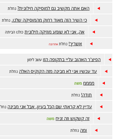
האם אתה מקשיב גם למוסיקה חילונית?
נחלת
כי השיר הזה מאוד רחוק מהמוסיקה שלנו.
נחלת
אה, אני לא שומע מוזיקה חילונית
כולנו הביתה
אשריך!
נחלת
אחרונה
הפיצ'ר האהוב עליי בתקופה הזו
עשב לימון
עד עכשיו אני לא מבינה מזה הקוקיס האלה
נחלת
ממממ
משה
תודה!
נחלת
עדיין לא קראתי שם הכל בעיון, אבל אני מבינה
נחלת
זה קשקוש וזה זניח
משה
ומה
נחלת