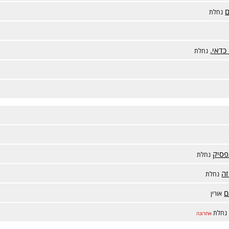
ם
נחלת
כדאי.
נחלת
נחלת
זה
נחלת
ם
אורין
נחלת
אחרונה