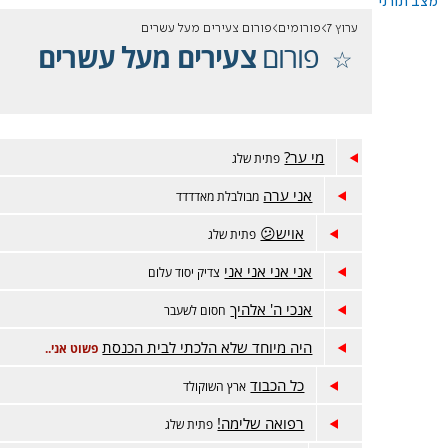
מצב תורני
ערוץ 7
פורומים
פורום צעירים מעל עשרים
פורום
צעירים מעל עשרים
מי ער?
פתית שלג
אני ערה
מבולבלת מאדדדד
אויש😕
פתית שלג
אני אני אני אני
צדיק יסוד עלום
אנכי ה' אלהיך
חסום לשעבר
היה מיוחד שלא הלכתי לבית הכנסת
פשוט אני..
כל הכבוד
ארץ השוקולד
רפואה שלימה!
פתית שלג