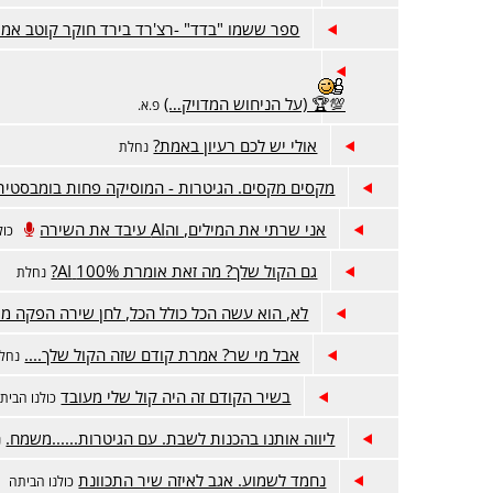
ספר ששמו "בדד" -רצ'רד בירד חוקר קוטב אמר
💯🏆 (על הניחוש המדויק…)
פ.א.
אולי יש לכם רעיון באמת?
נחלת
מקסים מקסים. הגיטרות - המוסיקה פחות בומבסטית
אני שרתי את המילים, והAI עיבד את השירה
כול
גם הקול שלך? מה זאת אומרת 100% AI?
נחלת
לא, הוא עשה הכל כולל הכל, לחן שירה הפקה מי
אבל מי שר? אמרת קודם שזה הקול שלך....
נחל
בשיר הקודם זה היה קול שלי מעובד
כולנו הבית
ליווה אותנו בהכנות לשבת. עם הגיטרות......משמח.
נ
נחמד לשמוע. אגב לאיזה שיר התכוונת
כולנו הביתה