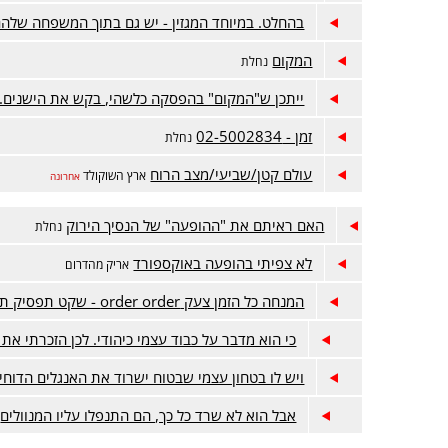
בהחלט. במיוחד המגזין - יש גם בתוך המשפחה שלה
המקום
נחלת
ייתכן ש"המקום" בהפסקה כלשהי, בקש את הישנים. 
זמן - 02-5002834
נחלת
עולם קטן/שביעי/מצב הרוח
ארץ השוקולד
אחרונה
האם ראיתם את "ההופעה" של הנסיך הירוק
נחלת
לא צפיתי בהופעה באוקספורד
אריק מהדרום
המנחה כל הזמן צעק order order - שקט תפסיק תפסיק
כי הוא מדבר על כבוד עצמי כיהודי. לכן הזכרתי את 
ויש לו בטחון עצמי שבטוח ישרוד את האנגלים הדוחי
אבל הוא לא שרד כל כך, הם התנפלו עליו המנוולים