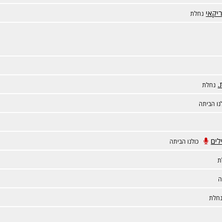
יקאי
נחלת
.
נחלת
נו הביתה
לים
כולנו הביתה
ת
ה
חלת