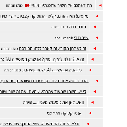
מה דעתכם על השיר שהכנתי? (איאיי)
כולנו הביתה
מקסים! מאוד זורם, קליט, המוסיקה קצבית. יישר כויח!
תודה רבה
כולנו הביתה
שיר גנרי
shaulreznik
זה לא לחן מקורי, זה קאבר ללחן מפורסם
כולנו הביתה
זה A! ? זו לא להקה וסולן? או שרק המוסיקה AI?
נחל
כל הביצוע השירה AI. שמח שאהבת
כולנו הביתה
והנה גירסא אחרת עם רק גיטרות משוגעות, מה עדיף?
לי יש משהו שמאוד אהבתי. שמעתי את זה שוב ושוב 
וואי.. לאן את נוסעת? מעניין….
זמירות
אנטרקטיקה
חתול זמני
זו לא העונה המתאימה- שיא החורף שם עכשיו
זמ