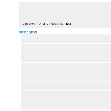
בהנהלת:
נפשי תערוג
,
ט'
,
פשוט אני..
מכתב פתיחה