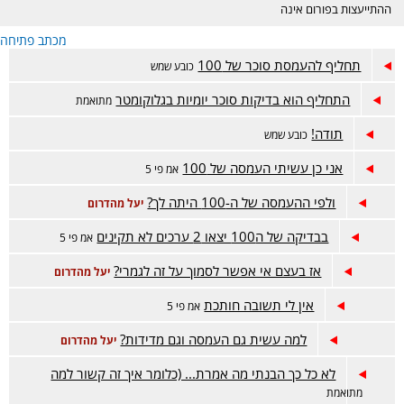
ההתייעצות בפורום אינה
מחליפה ייעוץ רפואי ונעשית
מכתב פתיחה
באחריות המתייעצת בלבד.
הפורום דתי, נא לכבד את
תחליף להעמסת סוכר של 100
כובע שמש
רגשות הגולשות בסגנון
השאלות והתשובות. קישור
התחליף הוא בדיקות סוכר יומיות בגלוקומטר
מתואמת
לפורום אמהות הפתוח-
https://www.inn.co.il/Forum/Forum.aspx/f449
תודה!
כובע שמש
אני כן עשיתי העמסה של 100
אמ פי 5
ולפי ההעמסה של ה-100 היתה לך?
יעל מהדרום
בבדיקה של ה100 יצאו 2 ערכים לא תקינים
אמ פי 5
אז בעצם אי אפשר לסמוך על זה לגמרי?
יעל מהדרום
אין לי תשובה חותכת
אמ פי 5
למה עשית גם העמסה וגם מדידות?
יעל מהדרום
לא כל כך הבנתי מה אמרת... (כלומר איך זה קשור למה
מתואמת