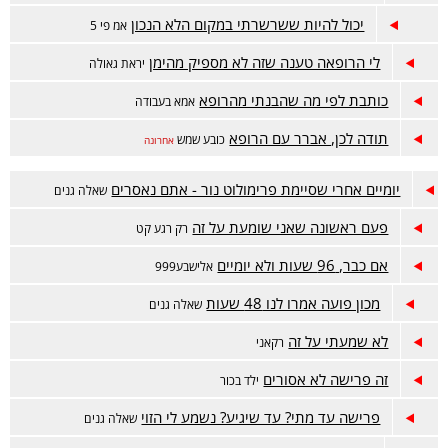
יכול להיות ששרשרתי במקום הלא הנכון
אמ פי 5
לי הרופאה טענה שזה לא מספיק מהימן
יראת גאולה
כותבת לפי מה שהבנתי מהרופא
אמא בעבודה
תודה לכן, אברר עם הרופא
כובע שמש
אחרונה
יומיים אחרי שסיימת פרימולוט נור - אתם נאסרים
שאלה גנים
פעם ראשונה שאני שומעת על זה
רק רגע קט
אם כבר, 96 שעות ולא יומיים
אלישבע999
מכון פועה אמרו לנו 48 שעות
שאלה גנים
לא שמעתי על זה
רקאני
זה פרישה לא אסורים
ילד בכור
פרישה עד מתי? עד שיגיע? נשמע לי הזוי
שאלה גנים