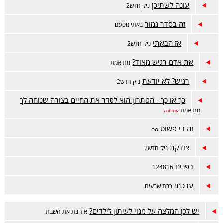
עונה לשתיכן
ניק חדש2
זה בסדר גמור
באתי מפעם
אז הבאתי
ניק חדש2
את אדם רגיש מאוד?
מתואמת
רגיש? לא יודעת
ניק חדש2
כך או כך - הפתרון הוא לסדר את החיים בצורה שנוחה לך
מתואמת
אחרונה
זה די פשוט
oo
צודקת
ניק חדש2
בפנים
124816
ערכתי
כבת שבעים
יש לכן המלצה על מנוי לעיתון לילדים?
אוהבת את השבת