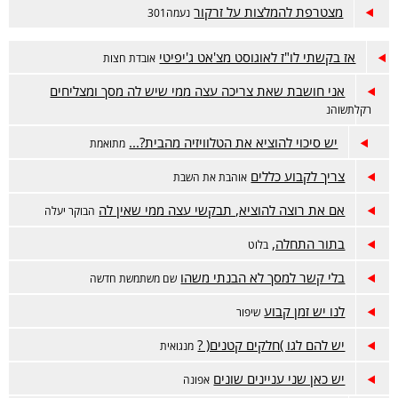
מצטרפת להמלצות על זרקור
נעמה301
אז בקשתי לו"ז לאוגוסט מצ'אט ג'יפיטי
אובדת חצות
אני חושבת שאת צריכה עצה ממי שיש לה מסך ומצליחים
רקלתשוהנ
יש סיכוי להוציא את הטלוויזיה מהבית?...
מתואמת
צריך לקבוע כללים
אוהבת את השבת
אם את רוצה להוציא, תבקשי עצה ממי שאין לה
הבוקר יעלה
בתור התחלה,
בלוט
בלי קשר למסך לא הבנתי משהו
שם משתמשת חדשה
לנו יש זמן קבוע
שיפור
יש להם לגו )חלקים קטנים( ?
מנגואית
יש כאן שני עניינים שונים
אפונה