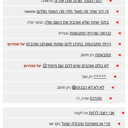
לפני מספר שנים שינו את זה
124816
זה דור אחר וזה מאוד תלוי מה האופי שלהם
אמאשוני
בתור אחת שלא אוהבת את השם שלה
הבוקר יעלה
כנראה שהייתי מתבאסת
ענבלית
הייתי מתבעסת. בחרנו להם שמות שאנחנו אוהבים
יעל מהדרום
מתבאסת
ניק חדש2
לא כולם אוהבים שיש להם שם מיוחד😉
יעל מהדרום
^^^^^
רק טוב!
לא לא לא הבנתן😅
ניק חדש2
סקרנת
שירה_11
אני רוצה לרזות
פה לקצת
פרי או מאפינס שיבןלת שועל
בוקר אור