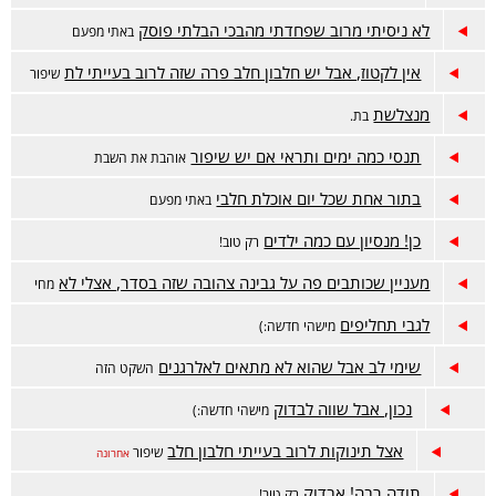
לא ניסיתי מרוב שפחדתי מהבכי הבלתי פוסק
באתי מפעם
אין לקטוז, אבל יש חלבון חלב פרה שזה לרוב בעייתי לת
שיפור
מנצלשת
בת.
תנסי כמה ימים ותראי אם יש שיפור
אוהבת את השבת
בתור אחת שכל יום אוכלת חלבי
באתי מפעם
כן! מנסיון עם כמה ילדים
רק טוב!
מעניין שכותבים פה על גבינה צהובה שזה בסדר, אצלי לא
מחי
לגבי תחליפים
מישהי חדשה:)
שימי לב אבל שהוא לא מתאים לאלרגנים
השקט הזה
נכון, אבל שווה לבדוק
מישהי חדשה:)
אצל תינוקות לרוב בעייתי חלבון חלב
שיפור
אחרונה
תודה רבה! אבדוק
רק טוב!