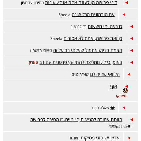
דיני פרושה הן לעונה אחת או ל2 עונות
מתיכון ועד מעון
עם הורמונים הכל שונה
Sheela
כנראה ימי חששות
רק לרגע 1
כן זאת פרישה, אתם לא אסורים
Sheela
האמת בדיוק אתמול שאלתי רב על זה
מישהי חדשה:)
באופן כללי, ממליצה להתייעץ פרטנית עם רב
טארקו
הלוואי שהיה לנו
שאלה גנים
אוף
טארקו
❤️
שאלה גנים
הווסת אמורה להגיע תוך יומיים. זו הסיבה לפרישה
חושבת בקופסא
עדיין יש סוגי פסיקות.
אונמר