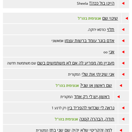
היינו בול ככה!!
Sheela
שינוי שם
אנונימית בהו"ל
תלוי
כורסא ירוקה.
אדם בוגר עומד ברשות עצמו
אמאשוני
אני
oo
מעניין מה מפריע לה אם לא משתמשים בשם
שם משתמשת חדשה
אני שיניתי את שלי
המקורית
שם ראשון או שני?
אנונימית בהו"ל
ראשון,יש לי רק אחד
המקורית
נראה לי שכדאי להפריד בין
רק לרגע 1
תודה, הבהרה קטנה
אנונימית בהו"ל
למה זהקריטי שלא יהיה שם שני בתז
המקורית