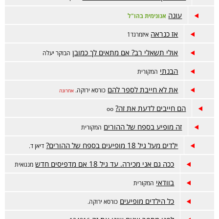
עונה
אנונימית בהו"ל
אז כנראה
איזמרגד1
אולי תשאלי רב? אם מתאים לך כמובן
הבוקר יעלה
הבנתי
המקורית
את לא חייבת לספר להם
כורסא ירוקה.
אחרונה
הם חייבים לדעת את זה?
oo
זה מופיע בספח של ההורים
המקורית
ילדים מעל גיל 18 מופיעים בספח של ההורים?
דיאן ד.
ככה גם אני מכירה. עד גיל 18 אם מדפיסים חדש
מנגואית
בוודאי
המקורית
כל הילדים מופיעים
כורסא ירוקה.