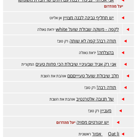
יעל מהדרום
יש תחליף גבינה לבנה מצויין
אן אליוט
לקפה - משקה שבולת שועל white
יראת גאולה
תודה רבה! קפה לא שותה
רק טוב!
בהצלחה!
יראת גאולה
אני רק אגיד שבעיניי שיבולת הכי פחות טעים
המקורית
חלב שיבולת שועל טעיייםםם
אוהבת את השבת
תודה רבה!
רק טוב!
של תנובה אלטרנטיב
אוהבת את השבת
מעניין
רק טוב!
יש יוגורטים מסויה
יעל מהדרום
Oat li אפור
ראשונית