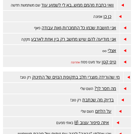
וואי כתבת מהמם ממש..בא לי לשמוע עוד
שם משתמשת חדשה
כן כן
אפונה
אני חושבת שכמו כל התמכרות-זאת עבודה
פאף
אני מודיעה להם שיש מחשב רק בין אחת לארבע
מקקה
אצלי
oo
טיפ קטן
עוד מעט פסח
אחרונה
מי שהורידה מוצרי חלב בתקופת הגזים של התינוק
רק טוב!
מה חסר לך?
השם שלי
בדיוק מה שכתבת
רק טוב!
על הלחם
השם שלי
איזה סיפור עצוב 🤣
באתי מפעם
אני אכלתי "גבינה" לבנה עם זיתים של חברת משומשו