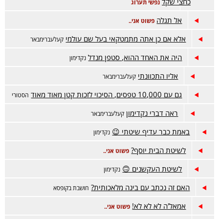
כחצי שקל
נפשי תערוג
אל תגלה
פשוט אני..
אלא אם כן אתה מתמטקאי בעל שם עולמי
קעלעברימבאר
היה את האחד ההוא, סטפן מנדל
נקדימון
אליו התכוונתי
קעלעברימבאר
גם עם 10,000 טפסים, הסיכוי לזכות קטן מאוד מאוד
הסטורי
ראה דברי נקדימון
קעלעברימבאר
באמת כבר עדיף שיטתי 😉
נקדימון
לשיטת הבית יוסף?
פשוט אני..
לשיטת העקשנים 🙃
נקדימון
האם זה נכתב עם בינה מלאכותית?
חושבת בקופסא
אמאל'ה לא לא לא!
פשוט אני..