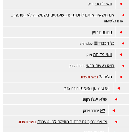
וואי לגמרי
זיויק
אם תשאיר אותם לחכות עוד שעתיים בשמש זה לא ישתפר..
אדם כל שהוא
חחחחח
זיויק
כל הכבוד!!!!
shindov
וואי פדיחה
זיויק
בואו נעשה תנאי
יהודה צדוק
סליחה?
נפשי תערוג
יש בזה מן האמת
יהודה צדוק
שלא יעלו
רקאני
לא
יהודה צדוק
אז אני צריך גם לבחור מוזיקה לפי טעמם?
נפשי תערוג