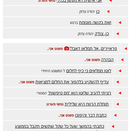
אני אישית לא מעשן בכללי
נפשי תערוג
כן
יהודה צדוק
זאת בקשה מוגזמת
ברגוע
כן, צודק
יהודה צדוק
פראיירים, אל תמלאו דאבל!
פשוט אני..
הבהרה
פשוט אני..
לוטו ממלאים כי כיף לחלום
ל המשוגע היחידי
עדיף להשקיע בלהפוך את החלום למציאות
פשוט אני..
רציתי להגיב שלוטו הוא 'מס טיפשות'
הסטורי
תוחלת הרווח היא שלילית
נפשי תערוג
כתבת דבר והיפוכו
פשוט אני..
כתבתי בהמשך שעל כל שקל שתשים תקבל בממוצע