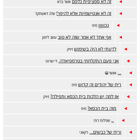
זה לא ספציפית כלפם
אשר ברא
זה לא אנטישמיות אלא להיפך!
שלג דאשתקד
נכוןןןן
מיפ
אף אחד לא אמר שזה לא טוב
עשב לימון
לדעתי לא היה בשימוש
זיויק
אני פעם התקלחתי בטרמפיאדה.
די שרוט
...
אושר😀
ריח של יהודים זה קדוש
מיפ
אז למה יש הלכות בית הכסא ותפילה?
זיויק
מזה בית הכסא?
מיפ
..
שפלות רוח
וריח של כבשים...
רקאני