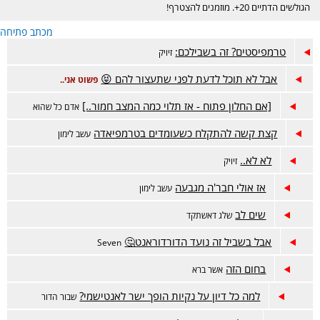
הגולשים הדתיים 20+. מוזמנים להצטרף!
מכתב פתיחה
טרמפיסטים? זה בשבילכם:
זיויק
אבל לא תוכל לדעת לפני שתעצור להם 😝
פשוט אני..
[אם החלון פתוח - אז תלוי כמה המצב חמור..]
אדם כל שהוא
קצת קשה להתקלח כשעומדים בטרמפיאדה
עשב לימון
לא לא..
זיויק
אז אולי חבר'ה מגבעה
עשב לימון
שים לב
שלג דאשתקד
אבל בשביל זה נועד הדורדוראנט🤔
Seven
בחום הזה
אשר ברא
למה כל דיון על נקיות הופך ישר לאנטישמי?
שבור הדור