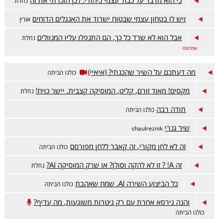
כי הוא מדבר על כבוד עצמי כיהודי. לכן הזכרתי את זה
נחלת
ויש לו בטחון עצמי שבטוח ישרוד את האנגלים הדוחים
אורין
אבל הוא לא שרד כל כך, הם התנפלו עליו המנוולים
נחלת
אחרונה
מה דעתכם על השיר שהכנתי? (איאיי)
כולנו הביתה
מקסים! מאוד זורם, קליט, המוסיקה קצבית. יישר כויח!
נחלת
תודה רבה
כולנו הביתה
שיר גנרי
shaulreznik
זה לא לחן מקורי, זה קאבר ללחן מפורסם
כולנו הביתה
זה A! ? זו לא להקה וסולן? או שרק המוסיקה AI?
נחלת
כל הביצוע השירה AI. שמח שאהבת
כולנו הביתה
והנה גירסא אחרת עם רק גיטרות משוגעות, מה עדיף?
כולנו הביתה