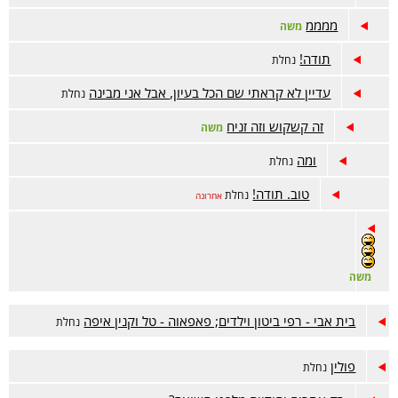
ממממ
משה
תודה!
נחלת
עדיין לא קראתי שם הכל בעיון, אבל אני מבינה
נחלת
זה קשקוש וזה זניח
משה
ומה
נחלת
טוב. תודה!
נחלת
אחרונה
משה
בית אבי - רפי ביטון וילדים; פאפאוה - טל וקנין איפה
נחלת
פולין
נחלת