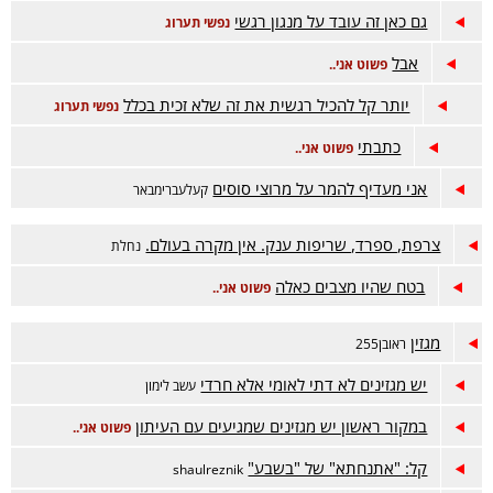
גם כאן זה עובד על מנגון רגשי
נפשי תערוג
אבל
פשוט אני..
יותר קל להכיל רגשית את זה שלא זכית בכלל
נפשי תערוג
כתבתי
פשוט אני..
אני מעדיף להמר על מרוצי סוסים
קעלעברימבאר
צרפת, ספרד, שריפות ענק. אין מקרה בעולם.
נחלת
בטח שהיו מצבים כאלה
פשוט אני..
מגזין
ראובן255
יש מגזינים לא דתי לאומי אלא חרדי
עשב לימון
במקור ראשון יש מגזינים שמגיעים עם העיתון
פשוט אני..
קל: "אתנחתא" של "בשבע"
shaulreznik