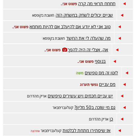
חחחח תראי מה קרה
פשוט אני..
שניים יכולים לשחק במשחק הזה
חושבת בקופסא
טוב אני לא יודע אם להיעלב אם להיות מוחמא
פשוט אני..
מה שהעלה לי את החשד
חושבת בקופסא
אה, אצלי זה היה להפך
פשוט אני..
בנוסף
פשוט אני..
לוטו זה מס טפשים
משה
מס עניים
נפשי תערוג
יש עניים חכמים ויש עשירים טיפשים
אריק מהדרום
גם מי שזכה ב50 מליון?
קעלעברימבאר
כן
אריק מהדרום
אז שיסתירו מתחת לבלטות
קעלעברימבאר
אחרונה