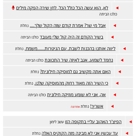
לא, הוא עשה הכל כולל הכל, לחן שירה הפקה מילים
כולנו הביתה
אבל מי שר? אמרת קודם שזה הקול שלך....
נחלת
בשיר הקודם זה היה קול שלי מעובד
כולנו הביתה
ליווה אותנו בהכנות לשבת. עם הגיטרות......משמח.
נחלת
נחמד לשמוע. אגב לאיזה שיר התכוונת
כולנו הביתה
האם אתה מקשיב גם למוסיקה חילונית?
נחלת
כי השיר הזה מאוד רחוק מהמוסיקה שלנו.
נחלת
אה, אני לא שומע מוזיקה חילונית
כולנו הביתה
אשריך!
נחלת
אחרונה
הפיצ'ר האהוב עליי בתקופה הזו
עשב לימון
עד עכשיו אני לא מבינה מזה הקוקיס האלה
נחלת