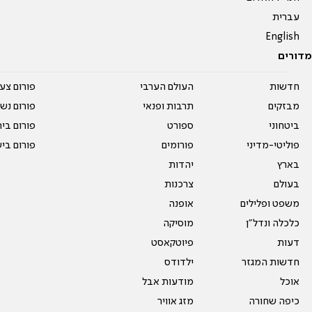
עברית
English
מדורים
חדשות
העולם הערבי
פורום צע
מבזקים
תרבות ופנאי
פורום נשו
ביטחוני
ספורט
פורום בי
פוליטי-מדיני
פורומים
פורום בי
בארץ
יהדות
בעולם
צרכנות
משפט ופלילים
אופנה
כלכלה ונדל"ן
מוסיקה
דעות
פיוטקאסט
חדשות המגזר
ילדודס
אוכל
מודעות אבל
כיפה שחורה
מזג אוויר