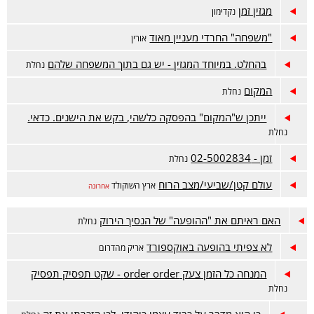
מגזין זמן
נקדימון
"משפחה" החרדי מעניין מאוד
אורין
בהחלט. במיוחד המגזין - יש גם בתוך המשפחה שלהם
נחלת
המקום
נחלת
ייתכן ש"המקום" בהפסקה כלשהי, בקש את הישנים. כדאי.
נחלת
זמן - 02-5002834
נחלת
עולם קטן/שביעי/מצב הרוח
ארץ השוקולד
אחרונה
האם ראיתם את "ההופעה" של הנסיך הירוק
נחלת
לא צפיתי בהופעה באוקספורד
אריק מהדרום
המנחה כל הזמן צעק order order - שקט תפסיק תפסיק
נחלת