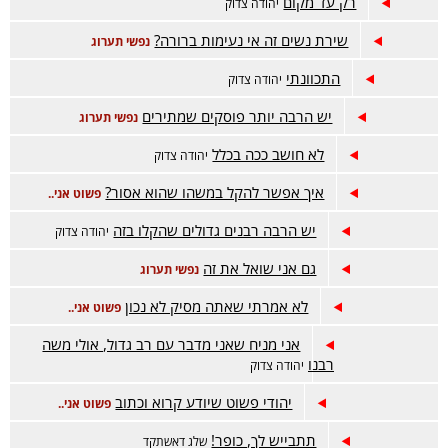
רק עד מקום
יהודה צדוק
שירת נשים זה אי נעימות ברורה?
נפשי תערוג
התכוונתי
יהודה צדוק
יש הרבה יותר פוסקים שמתירים
נפשי תערוג
לא חושב ככה בכלל
יהודה צדוק
איך אפשר להקל במשהו שהוא אסור?
פשוט אני..
יש הרבה רבנים גדולים שהקלו בזה
יהודה צדוק
גם אני שואל את זה
נפשי תערוג
לא אמרתי שאתה מסיק לא נכון
פשוט אני..
אני מניח שאני מדבר עם רב גדול, אולי משה
רבנו
יהודה צדוק
יהודי פשוט שיודע קרוא וכתוב
פשוט אני..
תתבייש לך, כופר!
שלג דאשתקד