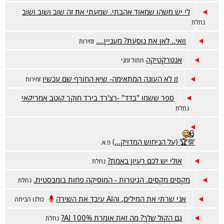
לי יש משהו שמאוד אהבתי. שמעתי את זה שוב ושוב ושוב
נחלת
וואי.. לאן את נוסעת? מעניין….
זמירות
אנטרקטיקה
חתול זמני
זו לא העונה המתאימה- שיא החורף שם עכשיו
זמירות
ספר ששמו "בדד" -רצ'רד בירד חוקר קוטב אמריקאי
נחלת
💯🏆 (על הניחוש המדויק…)
פ.א.
אולי יש לכם רעיון באמת?
נחלת
מקסים מקסים. הגיטרות - המוסיקה פחות בומבסטית.
נחלת
אני שרתי את המילים, והAI עיבד את השירה
כולנו הביתה
גם הקול שלך? מה זאת אומרת 100% AI?
נחלת