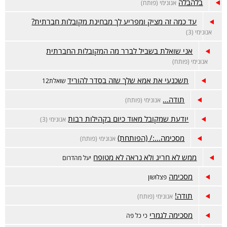
בלהבלה
אנונימי (פותח)
עד כמה זה מציק ומפריע לך מבחינת מקובלות חברתית?
אנונימי (3)
אני שואלת בשביל לברר מה המקובלות החברתית
אנונימי (פותח)
תשכנעי את אמא שלך שזה בסדר להוריד
שואלת12
תודה...
אנונימי (פותח)
יודעת שמקובל מאוד כיום בקהילות רבות
אנונימי (3)
מסכימה...:/ (הפותחת)
אנונימי (פותח)
ממש לא חריג ולא נראה לא מטופח
יעל מהדרום
מסכימה
פצלושון
תודה!
אנונימי (פותח)
מסכימה לגמרי
כי כל פה