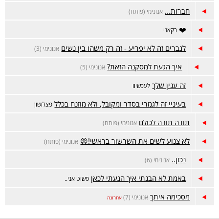
חברות...
אנונימי (פותח)
❤️
רקאני
לגברים זה לא יפריע - זה רק משהו בין נשים
אנונימי (3)
איך הגעת למסקנה הזאת?
אנונימי (5)
זה ענין שלך
לעכשיוו
בעיניי זה לגמרי בסדר ומקובל, ולא מוזנח בכלל
פצלושון
תודה תודה לכולם
אנונימי (פותח)
לא צנוע לשים את השרשור בראשי!😡
אנונימי (פותח)
נכון..
אנונימי (6)
באמת לא הבנתי איך הגעתי לכאן
פשוט אני..
מסכימה איתך
אנונימי (7)
אחרונה