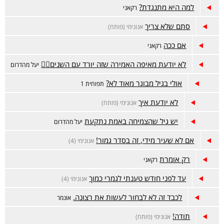
למה היא מתנגדת?
רקאני
סתם שלא צריך
אנונימי (פותח)
אם ככה
רקאני
לא יודעת מאיפה האמירה שזה יורד עם השנים🤷‍♀️
יעל מהדרום
אולי בגיל מבוגר מאוד לא?
תפוחית 1
לא יודעת איך
אנונימי (פותח)
יש גיל שהצמיחה באמת נתקעת
יעל מהדרום
אם לא שעיר מידי, זה בסדר גמור!
אנונימי (4)
רק אומרת
רקאני
עד לפני חודש טענתי לגמרי כמוך
אנונימי (4)
לכבד זה לא לבחור לעשות את רצונה.
אונמר
תודה!
אנונימי (פותח)