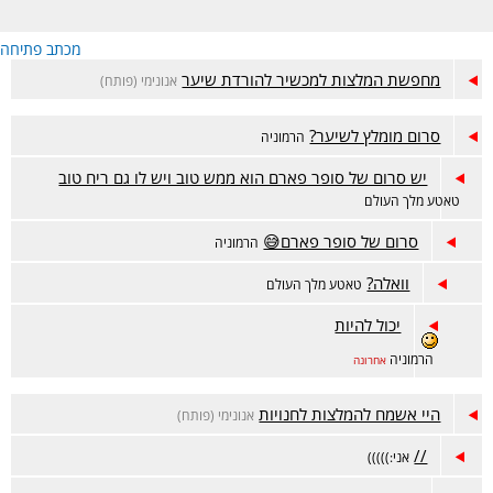
מכתב פתיחה
מחפשת המלצות למכשיר להורדת שיער
אנונימי (פותח)
סרום מומלץ לשיער?
הרמוניה
יש סרום של סופר פארם הוא ממש טוב ויש לו גם ריח טוב
טאטע מלך העולם
סרום של סופר פארם😅
הרמוניה
וואלה?
טאטע מלך העולם
יכול להיות
הרמוניה
אחרונה
היי אשמח להמלצות לחנויות
אנונימי (פותח)
//
אני:)))))