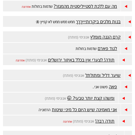
מה עם ללכת לסטייליסטית מהמגזר?
שדמות בחולות
אחרונה
בנות מלכים ביקרותיייךךך
ממש ממש ממש לא קפיץ 🦋
קרם הגנה מומלץ
אנונימי (פותח)
לגוד פארם
שדמות בחולות
תודה! לצערי אין בכלל באיזור ירושלים
אנונימי (פותח)
אחרונה
שיער דליל ומתולתל
אנונימי (פותח)
פאה
פשוט אני..
ומשהו קצת יותר טבעי? 🤭
אנונימי (פותח)
אני מאמינה שיש היום כל מיני שיטות
הרמוניה
תודה רבה!
אנונימי (פותח)
אחרונה