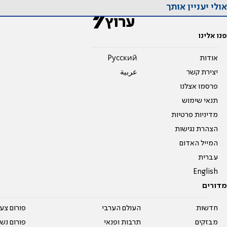
אולי יעניין אותך
פנו אלינו
אודות
Pусский
יצירת קשר
عربية
פרסמו אצלנו
תנאי שימוש
מדיניות פרטיות
הצהרת נגישות
המייל האדום
עברית
English
מדורים
חדשות
העולם הערבי
פורום צע
מבזקים
תרבות ופנאי
פורום נשו