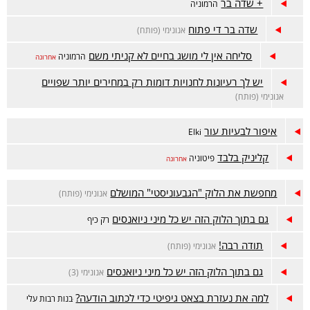
+ שדה בר
הרמוניה
שדה בר די פתוח
אנונימי (פותח)
סליחה אין לי מושג בחיים לא קניתי משם
הרמוניה
אחרונה
יש לך רעיונות לחנויות דומות רק במחירים יותר שפויים
אנונימי (פותח)
איפור לבעיות עור
Elki
קליניק בלבד
פיטוניה
אחרונה
מחפשת את הלוק "הגבעוניסטי" המושלם
אנונימי (פותח)
גם בתוך הלוק הזה יש כל מיני ניואנסים
רק כיף
תודה רבה!
אנונימי (פותח)
גם בתוך הלוק הזה יש כל מיני ניואנסים
אנונימי (3)
למה את נעזרת בצאט גיפיטי כדי לכתוב הודעה?
ּבנות רבות עלי