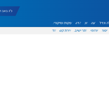
כ"ג באב תשפ"ו |
 ונדל"ן
דעות
אוכל
יהדות
הפקות וסיקורים
ספורט
פורומים
אתר ישיבה
יצירת קשר
עוד