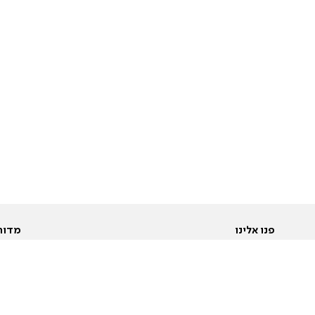
פנו אלינו
מדור
אודות
Pусский
חד
יצירת קשר
عربية
מב
פרסמו אצלנו
בי