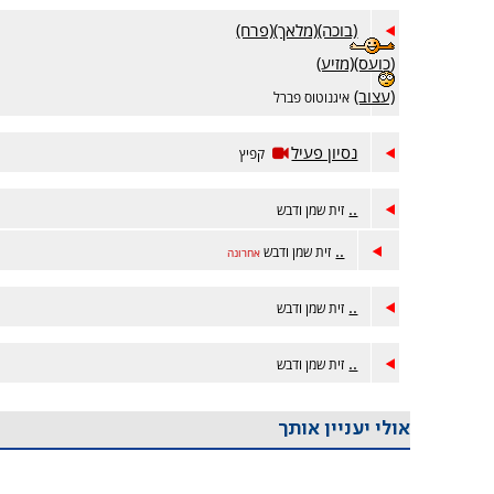
(בוכה)(מלאך)(פרח)
(כועס)(מזיע)
(עצוב)
איגנוטוס פברל
נסיון פעיל
קפיץ
..
זית שמן ודבש
..
זית שמן ודבש
אחרונה
..
זית שמן ודבש
..
זית שמן ודבש
אולי יעניין אותך