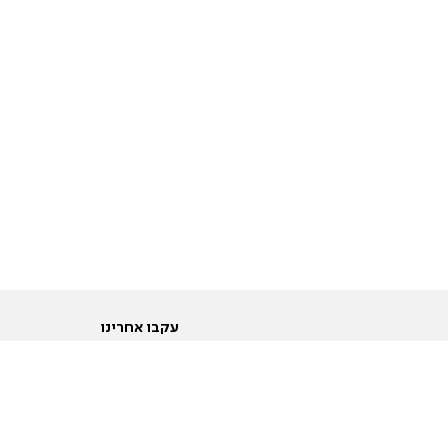
עקבו אחרינו
ות
טוויטר
ם הריון ולידה
פייסבוק
ום לקראת נישואין וזוגיות
אינסטגרם