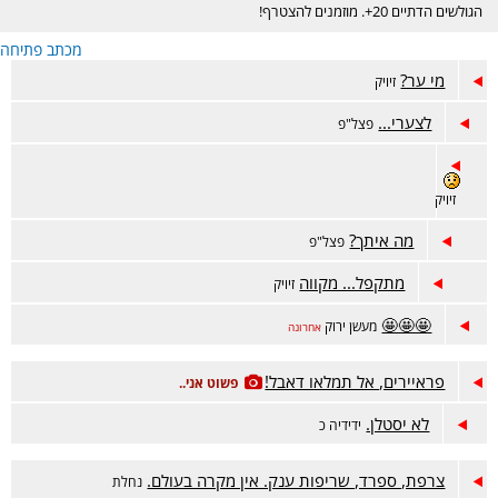
הגולשים הדתיים 20+. מוזמנים להצטרף!
מכתב פתיחה
מי ער?
זיויק
לצערי...
פצל"פ
זיויק
מה איתך?
פצל"פ
מתקפל... מקווה
זיויק
🤩🤩🤩
מעשן ירוק
אחרונה
פראיירים, אל תמלאו דאבל!
פשוט אני..
לא יסטלן.
ידידיה כ
צרפת, ספרד, שריפות ענק. אין מקרה בעולם.
נחלת