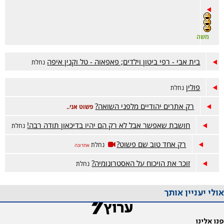
משה
בית אבי - רפי ביטון וילדים; פאפאוה - טל וקנין איפה
נחלת
פולין
נחלת
רק אתרים יהודיים מלפני השואה?
פשוט אני..
חושבת שאפשר אבל לא רק הם יהיו בדיכאון תודה רבה!
נחלת
רק אחד טוב שם פשוט?
נחלת
אחרונה
זוכר את הויכוח על האסטרונומיה?
נחלת
אולי יעניין אותך
פנו אלינו