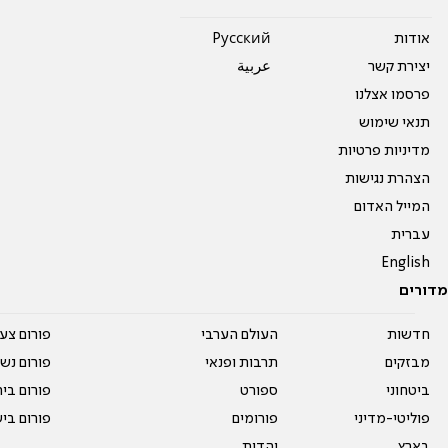
אודות
Pусский
יצירת קשר
عربية
פרסמו אצלנו
תנאי שימוש
מדיניות פרטיות
הצהרת נגישות
המייל האדום
עברית
English
מדורים
חדשות
העולם הערבי
פורום צע
מבזקים
תרבות ופנאי
פורום נשו
ביטחוני
ספורט
פורום בי
פוליטי-מדיני
פורומים
פורום בי
בארץ
יהדות