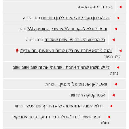
שיר גנרי
shaulreznik
זה לא לחן מקורי, זה קאבר ללחן מפורסם
כולנו הביתה
זה A! ? זו לא להקה וסולן? או שרק המוסיקה AI?
נחלת
כל הביצוע השירה AI. שמח שאהבת
כולנו הביתה
והנה גירסא אחרת עם רק גיטרות משוגעות, מה עדיף?
כולנו הביתה
לי יש משהו שמאוד אהבתי. שמעתי את זה שוב ושוב ושוב
נחלת
וואי.. לאן את נוסעת? מעניין….
זמירות
אנטרקטיקה
חתול זמני
זו לא העונה המתאימה- שיא החורף שם עכשיו
זמירות
ספר ששמו "בדד" -רצ'רד בירד חוקר קוטב אמריקאי
נחלת