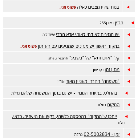
בטח שהיו מצבים כאלה
פשוט אני..
מגזין
ראובן255
יש מגזינים לא דתי לאומי אלא חרדי
עשב לימון
במקור ראשון יש מגזינים שמגיעים עם העיתון
פשוט אני..
קל: "אתנחתא" של "בשבע"
shaulreznik
מגזין זמן
נקדימון
"משפחה" החרדי מעניין מאוד
אורין
בהחלט. במיוחד המגזין - יש גם בתוך המשפחה שלהם
נחלת
המקום
נחלת
ייתכן ש"המקום" בהפסקה כלשהי, בקש את הישנים. כדאי.
נחלת
זמן - 02-5002834
נחלת