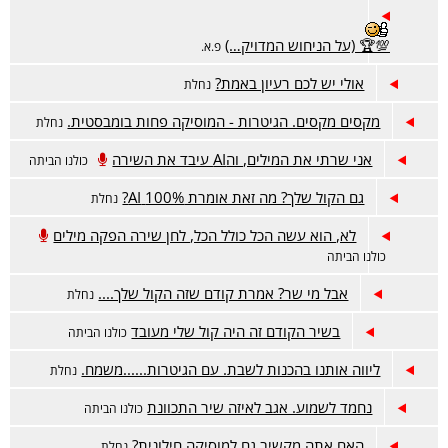
💯🏆 (על הניחוש המדויק…)
פ.א.
אולי יש לכם רעיון באמת?
נחלת
מקסים מקסים. הגיטרות - המוסיקה פחות בומבסטית.
נחלת
אני שרתי את המילים, והAI עיבד את השירה
כולנו הביתה
גם הקול שלך? מה זאת אומרת 100% AI?
נחלת
לא, הוא עשה הכל כולל הכל, לחן שירה הפקה מילים
כולנו הביתה
אבל מי שר? אמרת קודם שזה הקול שלך....
נחלת
בשיר הקודם זה היה קול שלי מעובד
כולנו הביתה
ליווה אותנו בהכנות לשבת. עם הגיטרות......משמח.
נחלת
נחמד לשמוע. אגב לאיזה שיר התכוונת
כולנו הביתה
האם אתה מקשיב גם למוסיקה חילונית?
נחלת