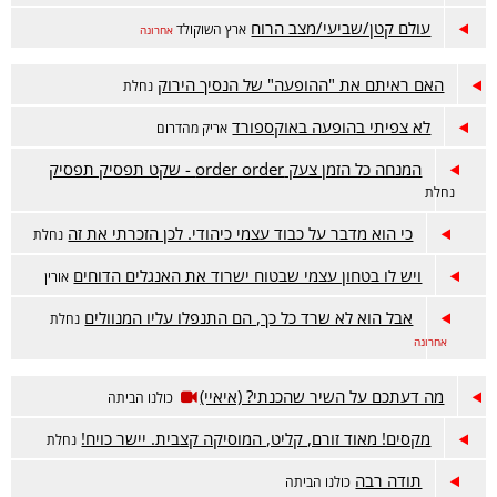
עולם קטן/שביעי/מצב הרוח
ארץ השוקולד
אחרונה
האם ראיתם את "ההופעה" של הנסיך הירוק
נחלת
לא צפיתי בהופעה באוקספורד
אריק מהדרום
המנחה כל הזמן צעק order order - שקט תפסיק תפסיק
נחלת
כי הוא מדבר על כבוד עצמי כיהודי. לכן הזכרתי את זה
נחלת
ויש לו בטחון עצמי שבטוח ישרוד את האנגלים הדוחים
אורין
אבל הוא לא שרד כל כך, הם התנפלו עליו המנוולים
נחלת
אחרונה
מה דעתכם על השיר שהכנתי? (איאיי)
כולנו הביתה
מקסים! מאוד זורם, קליט, המוסיקה קצבית. יישר כויח!
נחלת
תודה רבה
כולנו הביתה