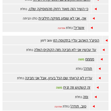
כי השיר הזה מאוד רחוק מהמוסיקה שלנו.
נחלת
אה, אני לא שומע מוזיקה חילונית
כולנו הביתה
אשריך!
נחלת
אחרונה
הפיצ'ר האהוב עליי בתקופה הזו
עשב לימון
עד עכשיו אני לא מבינה מזה הקוקיס האלה
נחלת
ממממ
משה
תודה!
נחלת
עדיין לא קראתי שם הכל בעיון, אבל אני מבינה
נחלת
זה קשקוש וזה זניח
משה
ומה
נחלת
טוב. תודה!
נחלת
אחרונה