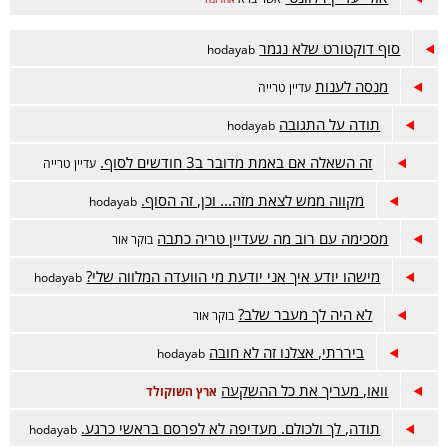
סוף דוקטורט שלא נגמר
hodayab
מנסה לענות
עדיין טרייה
תודה על התגובה
hodayab
זה השאלה אם באמת מדובר ב3 חודשים לסוף.
עדיין טרייה
מקווה ממש לצאת מזה... וכן, זה הסוף.
hodayab
מסכימה עם רוב מה שעדיין טריה כתבה
בוקר אור
מישהו יודע איך אני יודעת מי הוועדה המלווה שלי?
hodayab
לא היה לך מעבר שלב?
בוקר אור
ביררתי, אצלנו זה לא חובה
hodayab
וואו, מעריך את כל ההשקעה
ארץ השוקולד
תודה, לך ולכולם. מעדיפה לא לפרסם בראשי כרגע.
hodayab