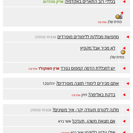
בכללי רוב התארים באקדמיה
אריק מהדרום
פתית שלג
אחרונה
מחפשת מכללות ללימודים מופרדים
אנונימי (פותח)
לא מכיר אבל מקפיץ
פתית שלג
יש למכללת הדסה קמפוס נפרד
ארץ השוקולד
אחרונה
אתם מכירים לימודי תזונה מופרדים?
יהלום12
בדקת באלימה?
זיויק
אחרונה
מלגה לקורס תעודה יקר- איך משיגים?
אנונימי (פותח)
אם מצאת משהו, תעדכן!
אשר ברא
אולי עדיין רלוונטי
אשר ברא
אחרונה