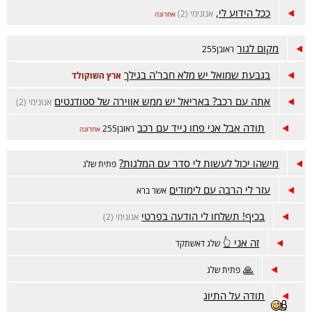
ככל הידוע לי,
אנונימי (2)
אחרונה
מקום לגור
ראובן255
בגבעת שמואל יש מלא חבר'ה בגילך
ארץ השוקולד
אתה עם רכב? באריאל יש ממש אווירה של סטודנטים
אנונימי (2)
תודה אבל אני פחו נייד עם רכב
ראובן255
אחרונה
מישהו יכול לעשות לי סדר עם המלגות?
פתית שלג
עזר לי הרבה עם לימודים
אשר ברא
בכיף! תשלחו לי הודעה בפרטי
אנונימי (2)
זה אני 👆
שלג דאשתקד
🙏
פתית שלג
תודה על התיוג