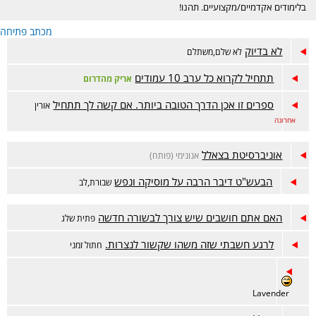
בלימודים אקדמיים/מקצועיים. תהנו!
מכתב פתיחה
לא בדיוק
לא שלם,משתלם
תתחיל לקרוא כל ערב 10 עמודים
אריק מהדרום
ספרים זו אכן הדרך הטובה ביותר. אם קשה לך תתחיל
אורין
אחרונה
אוניברסיטת בצאלל
אנונימי (פותח)
הבעש"ט דיבר הרבה על מוסיקה ונפש
שבורת,לב
האם אתם חושבים שיש צורך לבשורה חדשה
פתית שלג
לרגע חשבתי שזה משהו שקשור לנצרות.
חתול זמני
Lavender